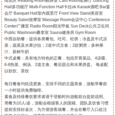
阅览区 Reading Room棋牌室 Card Room歌舞厅 Dancing
Hall多功能厅 Multi-Function Hall卡拉ok Karaok酒吧 Bar宴
会厅 Banquet Hall室内观景厅 Front View Stand美容室
Beauty Salon按摩室 Massage Room会议中心 Conference
Center广播室 Radio Room阳光甲板 Sun Deck公共卫生间
Public Washroom桑拿室 Sauna健身房 Gym Room
中西自助餐：提供各类餐包、吐司、松饼；冷盘及中式凉
菜；蔬菜及水果沙拉；2道中式主食；2款粥类；多种果
汁、新鲜牛奶
中式桌餐：具有地方特色的正餐，包括开胃菜品、4凉碟、
6-8热菜、例汤、2道主食、餐后甜点和水果拼盘。 每桌配
以软饮、茶饮
每日餐食均轮流更换，安排不同的主题美食，游船早餐前
一小时提供免费咖啡。
素食及特殊餐饮要求者请于登船时向游船前台提前说明。
用餐为10人/桌，游船会根据客人的国籍、团队及饮食习惯
提前安排好桌次，为方便游客就餐，并会在餐厅入口处注