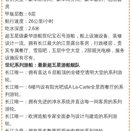
房
甲板层数：6层
航行速度：26公里/小时
吃水深度：2.6米
超五星级豪华游船世纪宝石号游船，船上设施设备、装修
设计一流。拥有长江最大的江景露台客房，行政楼层，贵
宾专属餐厅、雪茄吧，五层中空大堂，2部观光电梯，服务
设施应有尽有。
世纪系列游船：最新超五星游船舰队
长江唯一：拥有直达 6 层船顶的全镂空透明大堂的系列游
轮。
长江唯一：6楼均设有阳光吧或A La-Carte全景西餐厅的系
列游轮。
长江唯一：拥有先进的净水系统并直达每一间客房的系列
游轮。
长江唯一：欧洲造船专家全面参与设计与建造的系列游
轮。
长江之最：拥有最多数量双观光电梯的系列游轮。