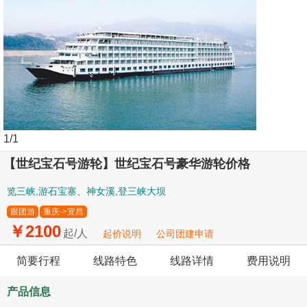
1
/1
【世纪宝石号游轮】世纪宝石号豪华游轮价格
览三峡,游石宝寨、神女溪,登三峡大坝
跟团游
重庆->宜昌
￥2100
起/人
起价说明
公司团建申请
简要行程
线路特色
线路详情
费用说明
产品信息