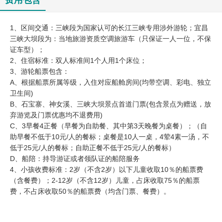
费用包含
1、区间交通：三峡段为国家认可的长江三峡专用涉外游轮；宜昌
三峡大坝段为：当地旅游资质空调旅游车（只保证一人一位，不保
证车型）；
2、住宿标准：双人标准间1个人用1个床位；
3、游轮船票包含：
A、根据船票所属等级，入住对应船舱房间(均带空调、彩电、独立
卫生间)
B、石宝寨、神女溪、三峡大坝景点首道门票(包含景点为赠送，放
弃游览及门票优惠均不退费用)
C、3早餐4正餐（早餐为自助餐、其中第3天晚餐为桌餐）；（自
助早餐不低于10元/人的餐标；桌餐是10人一桌，4荤4素一汤，不
低于25元/人的餐标；自助正餐不低于25元/人的餐标）
D、船陪：持导游证或者领队证的船陪服务
4、小孩收费标准：2岁（不含2岁）以下儿童收取10％的船票费
（含餐费）；2-12岁（不含12岁）儿童，占床收取75％的船票
费，不占床收取50％的船票费（均含门票、餐费）。