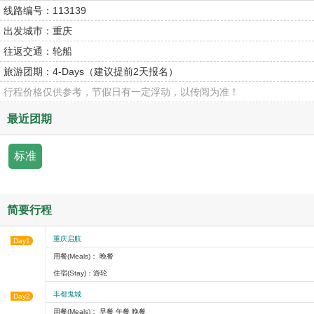
线路编号：
113139
出发城市：
重庆
往返交通：
轮船
旅游团期：
4-Days（建议提前2天报名）
行程价格仅供参考，节假日有一定浮动，以传阅为准！
最近团期
标准
简要行程
重庆启航
Day1
用餐(Meals)： 晚餐
住宿(Stay)：游轮
丰都鬼城
Day2
用餐(Meals)： 早餐 午餐 晚餐