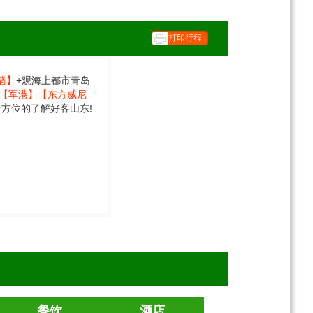
打印行程
墙】
+观海上都市青岛
【军港】
【东方威尼
方位的了解好客山东!
餐饮
酒店