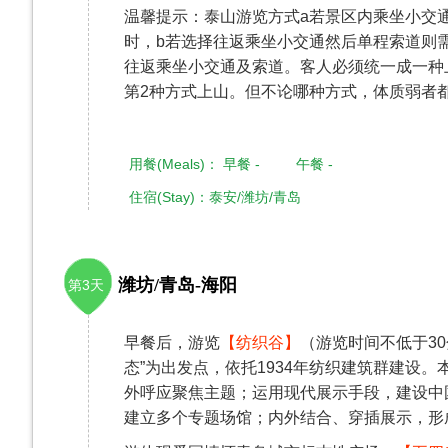
温馨提示：泰山游览方式a若景区内乘坐小交通
时，b若选择往返乘坐小交通然后单程索道则需4
往返乘坐小交通及索道。客人必须统一成一种
第2种方式上山。但不论哪种方式，体质弱者
用餐(Meals)： 早餐 - 午餐 -
住宿(Stay)：泰安/潍坊/青岛
潍坊/青岛-海阳
第3天
早餐后，游览
【纺织谷】
（游览时间不低于3
态”为出发点，依托1934年纺织建筑群建设
外呼应聚焦主题；运用现代展示手段，建设中
建立多个专题场馆；内外结合、穿插展示，形成