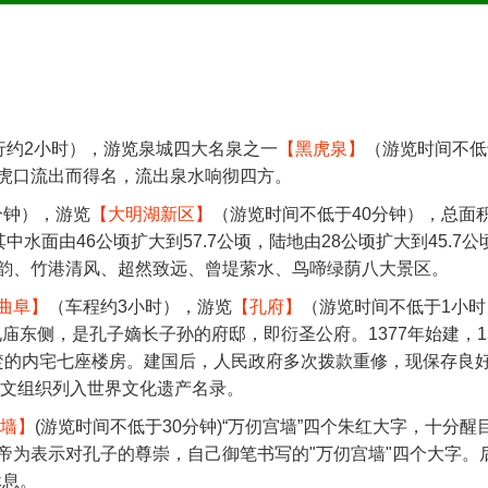
行约2小时），游览泉城四大名泉之一
【黑虎泉】
（游览时间不低
虎口流出而得名，流出泉水响彻四方。
分钟），游览
【大明湖新区】
（游览时间不低于40分钟），总面积
中水面由46公顷扩大到57.7公顷，陆地由28公顷扩大到45.7公
韵、竹港清风、超然致远、曾堤萦水、鸟啼绿荫八大景区。
曲阜】
（车程约3小时），游览
【孔府】
（游览时间不低于1小时
庙东侧，是孔子嫡长子孙的府邸，即衍圣公府。1377年始建，15
遭火焚的内宅七座楼房。建国后，人民政府多次拨款重修，现保存良
科文组织列入世界文化遗产名录。
墙】
(游览时间不低于30分钟)“万仞宫墙”四个朱红大字，十分醒
帝为表示对孔子的尊崇，自己御笔书写的"万仞宫墙"四个大字。
休息。