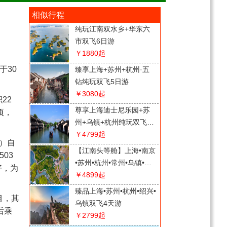
相似行程
纯玩江南双水乡+华东六
市双飞6日游
￥1880
起
于30
臻享上海+苏州+杭州·五
钻纯玩双飞5日游
￥3080
起
22
尊享上海迪士尼乐园+苏
顷，
州+乌镇+杭州纯玩双飞5
日游
￥4799
起
）自
【江南头等舱】上海•南京
03
•苏州•杭州•常州•乌镇•周
好，为
庄•双飞6日游（VIP 18人
￥4899
起
精品小包团）
臻品上海•苏州•杭州•绍兴•
目，其
乌镇双飞4天游
后乘
￥2799
起