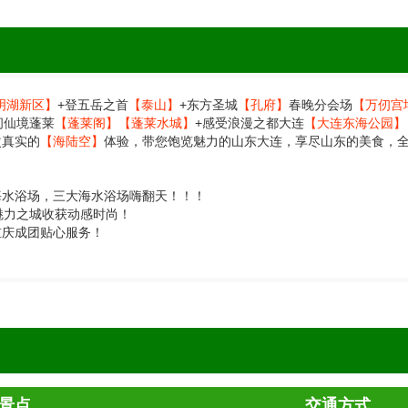
明湖新区】
+登五岳之首
【泰山】
+东方圣城
【孔府】
春晚分会场
【万仞宫
间仙境蓬莱
【蓬莱阁】
【蓬莱水城】
+感受浪漫之都大连
【大连东海公园】
次真实的
【海陆空】
体验，带您饱览魅力的山东大连，享尽山东的美食，全
海水浴场，三大海水浴场嗨翻天！！！
魅力之城收获动感时尚！
重庆成团贴心服务！
景点
交通方式