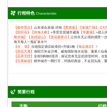
行程特色
Characteristic
【精华景点】
山东省会泉城-济南
【黑虎泉】
【泉城广场】
【大
【纺织谷】
【跨海大桥】
+享受宜居城市威海
【华夏城】
+踏人
斯水城】
【东鸡冠山】
【莲花观景台】
让你永无止境的感受一
每天每人一瓶矿泉水!!!
【住 宿】
当地指定酒店标准间+升级1晚
【海边酒店】
！
【亲近大海】
海阳万米金沙滩、威海国际海水浴场、蓬莱八仙
【品质无忧】
全程0购物0强消，保证您有充足的游览时间，在
【完美旅游】
精华城市一网打尽，环线经典游，不走回头路，
简要行程
天数
行程