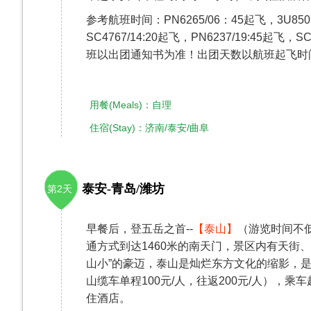
参考航班时间：PN6265/06：45起飞，3U8507/
SC4767/14:20起飞，PN6237/19:45起飞，
班以出团通知书为准！出团天数以航班起飞时
用餐(Meals)：自理
住宿(Stay)：济南/泰安/曲阜
泰安-青岛/潍坊
第2天
早餐后，登五岳之首--
【泰山】
（游览时间不
通方式到达1460米的南天门，景区内有天街
山小”的豪迈，泰山是灿烂东方文化的缩影，是
山缆车单程100元/人，往返200元/人），乘
住酒店。