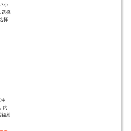
7小
人选择
选择
原生
，内
区辐射