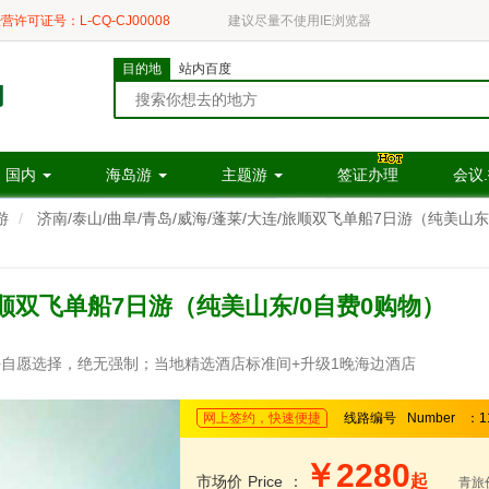
营许可证号：L-CQ-CJ00008
建议尽量不使用IE浏览器
目的地
站内百度
国内
海岛游
主题游
签证办理
会议
游
济南/泰山/曲阜/青岛/威海/蓬莱/大连/旅顺双飞单船7日游（纯美山东
/旅顺双飞单船7日游（纯美山东/0自费0购物）
自愿选择，绝无强制；当地精选酒店标准间+升级1晚海边酒店
网上签约，快速便捷
线路编号
Number
：1
￥2280
起
市场价
Price
：
青旅