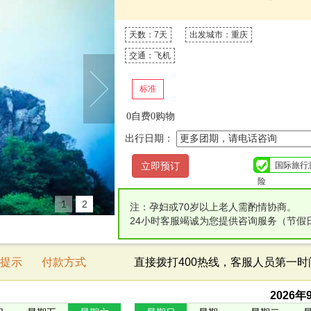
天数：7天
出发城市：重庆
交通：飞机
标准
0自费0购物
出行日期：
国际旅行
险
1
2
注：孕妇或70岁以上老人需酌情协商。
24小时客服竭诚为您提供咨询服务（节假
提示
付款方式
直接拨打400热线，客服人员第一
2026
年