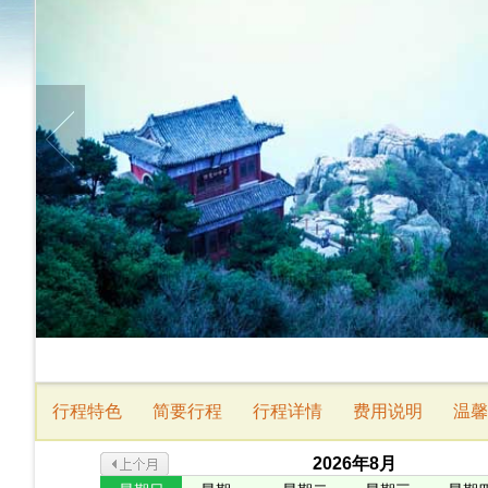
行程特色
简要行程
行程详情
费用说明
温馨
2026
年
8
月