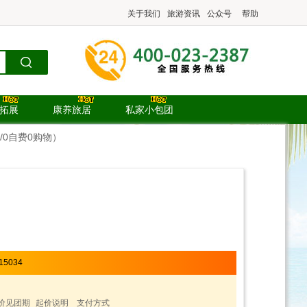
关于我们
旅游资讯
公众号
帮助
.拓展
康养旅居
私家小包团
/0自费0购物）
15034
价见团期
起价说明
支付方式