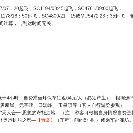
07：20起飞，SC1194/08:45起飞，SC4761/09:00起飞，
SC1178/18：50起飞，SC4800/21：15或MU5472 23：35起飞
间计算，与到达时间无关。
低于4小时，自费乘坐环保车往返64元/人（必须产生）：根据选
、唐摩崖、无字碑、日观峰、 玉皇顶等（客人自行游览参观），
“天人合一”思想的寄托之地。（注：游客可根据自身情况自费选
车赴奥运帆船之都—
【青岛】
（车程时间约5小时）或乘车赴潍坊