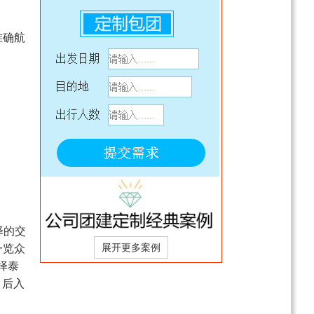
乐享迪士尼+上海+杭州
+苏州+南京+乌镇+周庄
；准确航
+同里双飞 6 日亲子游
￥3299
起
（25人内VIP小团）
趣山东半岛度假双飞5日
游（青岛往返）
￥4380
起
山东威海/青岛/威海/荣成
深度经典品质5日跟团游
（画海）
￥5280
起
山东趵突泉-大明湖-孔府-
孔林-孔庙-泰山纯玩4日品
质游（王牌济泰曲）
￥3580
起
择的交
重庆往返山东日照、青岛
嘉年华、威海、烟台、连
一览众
云港双飞5/6日游
￥2680
起
择泰
。后入