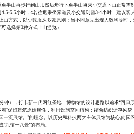
至半山再步行到山顶然后步行下至半山换乘小交通下山正常需6-
.5-5.5小时，c若往返乘坐索道及小交通则需3-4小时，建议客
上山方式，以少数服从多数原则；当不同意见出现人数均等时，
都可选择第3种方式上山游览）
0分钟），打卡新一代网红圣地，博物馆的设计思路以追求“回归
。本着“保留建筑原始属性，利用设施空间结构；结合纺织遗存风貌
国一流展馆。”的理念。以历史和科技两大主体展馆为核心,向园
“九馆十八景”的布局。