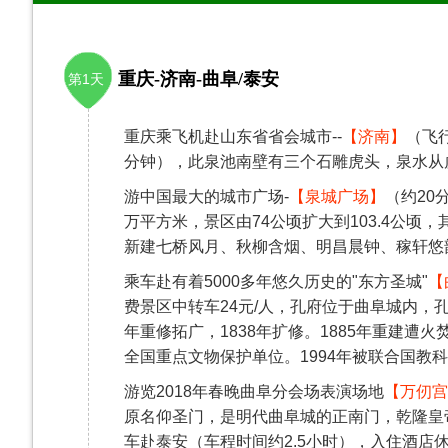
重庆-济南-曲阜/泰安
第1天
重庆乘飞机赴山东省省会城市--
【济南】
（飞
分钟），此泉池南壁有三个石雕虎头，泉水从
游中国最大的城市广场-
【泉城广场】
（约20
万平方米，景区由74公顷扩大到103.4公顷，其
新建七桥风月、秋柳含烟、明昌晨钟、稼轩悠
乘车赴有着5000多年悠久历史的"东方圣城"
【
费景区中转车24元/人，孔府位于曲阜城内，孔
年重修拓广，1838年扩修。1885年重建
全国重点文物保护单位。1994年被联合国教
游览2018年春晚曲阜分会场表演场地
【万仞宫
原名仰圣门，是明代曲阜城的正南门，乾隆皇
车赴泰安（车程时间约2.5小时），入住酒店