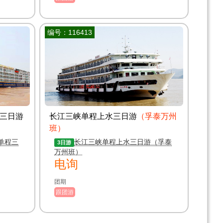
编号：116413
三日游
长江三峡单程上水三日游
（孚泰万州
班）
单程三
长江三峡单程上水三日游（孚泰
3日游
万州班）
电询
团期
跟团游