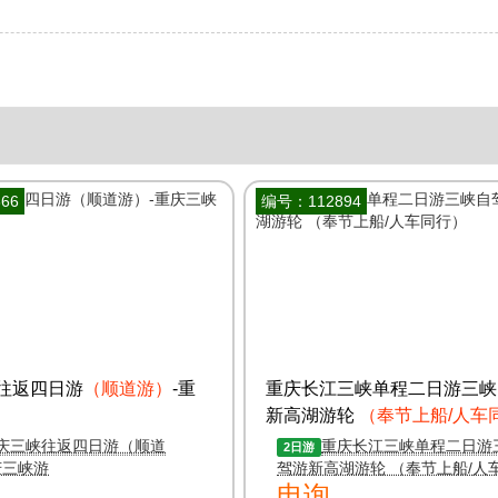
66
编号：112894
往返四日游
（顺道游）
-重
重庆长江三峡单程二日游三峡
新高湖游轮
（奉节上船/人车
庆三峡往返四日游（顺道
重庆长江三峡单程二日游
2日游
庆三峡游
驾游新高湖游轮 （奉节上船/人
电询
行）