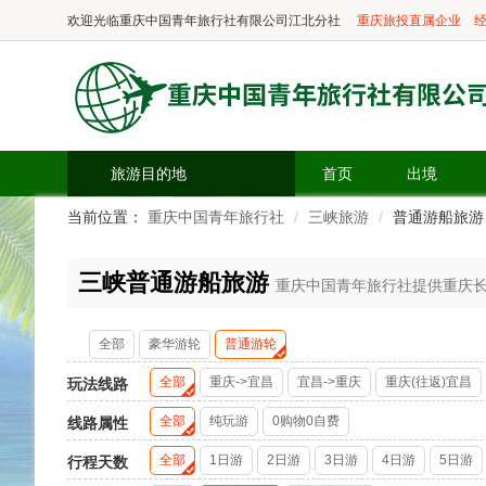
欢迎光临
重庆中国青年旅行社有限公司江北分社
重庆旅投直属企业
经
旅游目的地
首页
出境
当前位置：
重庆中国青年旅行社
三峡旅游
普通游船旅游
三峡普通游船旅游
重庆中国青年旅行社提供重庆长江三
全部
豪华游轮
普通游轮
全部
重庆->宜昌
宜昌->重庆
重庆(往返)宜昌
玩法线路
全部
纯玩游
0购物0自费
线路属性
全部
1日游
2日游
3日游
4日游
5日游
行程天数