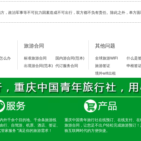
塌方，政治军事等不可抗力因素造成不可出行，双方都不负有责任。除此之外，单方面
毕竟还是比较累的一项活动，除了相对轻松的邮轮，其它行程都是一路行走，换乘交通
旅游合同
其他问题
当地警察局，不要随便乱走。
怎么办
标准旅游合同
国内游合同(范本)
全球旅游WIFI
什么是
出境游合同(范本)
代订服务合同
旅游签证
申根签
境外wifi出租
内外千余个目的地、千余条旅游线
重庆中国青年旅行社在线预订、在线支付、在
由行、自驾游、机票、酒店、签证、
旅游合同，让您足不出户轻松完成旅游预订！
式管家服务 "满足你的旅游需求！
验互联网时代的方便快捷。