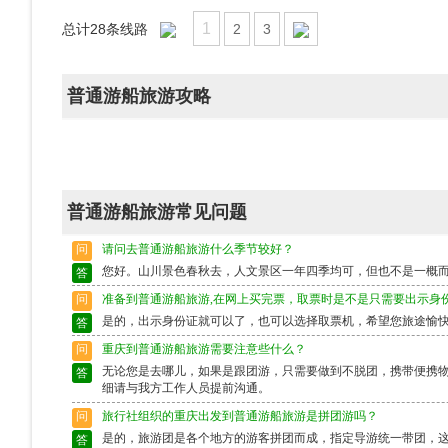
1
总计
28
条线路
2
3
普通游船旅游攻略
普通游船旅游常见问题
问
请问去普通游船旅游什么季节较好？
您好。山川景色春秋去，人文景区一年四季均可，但也不是一概
答
问
准备到普通游船旅游,在网上买完票，取票时是不是只需要出示身
是的，出示身份证就可以了，也可以选择取票机，希望您旅途愉
答
问
重庆到普通游船旅游需要注意些什么？
无论您是去哪儿，如果是跟团游，只需要做到不脱团，携带便携
答
细请与我方工作人员提前沟通。
问
旅行社组织的重庆出发到普通游船旅游是拼团游吗？
是的，旅游团是各个地方的游客拼团而成，指定导游统一带团，
答