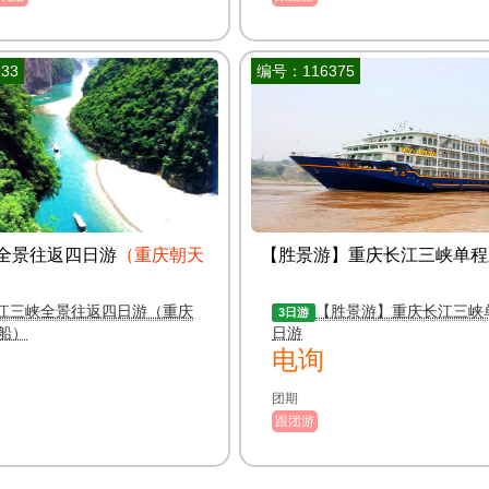
33
编号：116375
全景往返四日游
（重庆朝天
【胜景游】重庆长江三峡单程
江三峡全景往返四日游（重庆
【胜景游】重庆长江三峡
3日游
船）
日游
电询
团期
跟团游