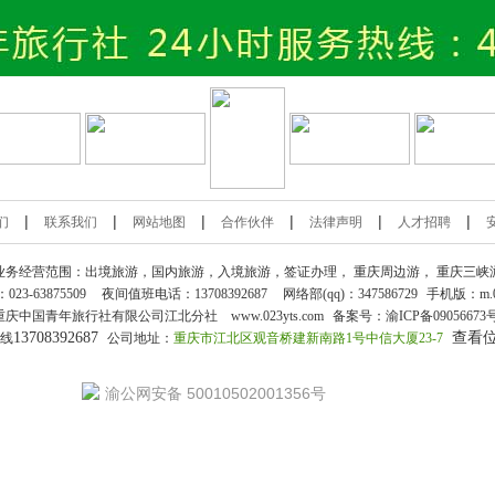
|
|
|
|
|
|
们
联系我们
网站地图
合作伙伴
法律声明
人才招聘
业务经营范围：出境旅游，国内旅游，入境旅游，签证办理，
重庆周边游
，
重庆三峡
：
023-63875509
夜间值班电话：13708392687
网络部(qq)：
347586729
手机版：
m.
重庆中国青年旅行社
有限公司江北分社 www.023yts.com
备案号：
渝ICP备09056673
13708392687
查看
热线
公司地址：
重庆市江北区观音桥建新南路1号中信大厦23-7
渝公网安备 50010502001356号