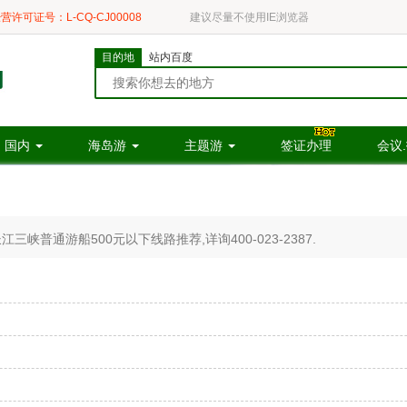
营许可证号：L-CQ-CJ00008
建议尽量不使用IE浏览器
目的地
站内百度
国内
海岛游
主题游
签证办理
会议
峡普通游船500元以下线路推荐,详询400-023-2387.