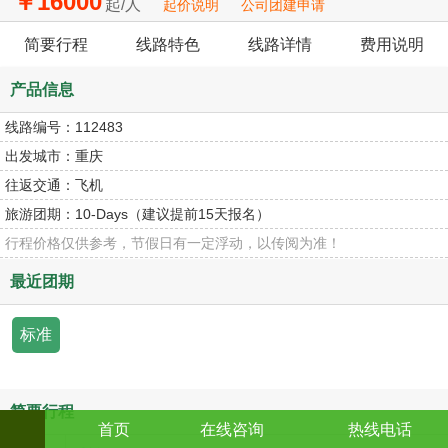
￥16000
起/人
起价说明
公司团建申请
简要行程
线路特色
线路详情
费用说明
产品信息
线路编号：
112483
出发城市：
重庆
往返交通：
飞机
旅游团期：
10-Days（建议提前15天报名）
行程价格仅供参考，节假日有一定浮动，以传阅为准！
最近团期
标准
简要行程
首页
在线咨询
热线电话