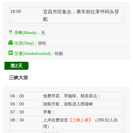
18:00
宜昌市区集合；
乘车前往茅坪码头登
船
用餐(Meals)：
无
住宿(Stay)：
游轮
交通(Unobstructed)：
轮船
第2天
三峡大坝
​ 06：00
免费早茶、早咖啡、精美茶点；
06：00
游船开航，游船进入西陵峡
07：30
早餐；
08：30
上岸自费游览
【三峡人家】
（
295元/人自
理）；