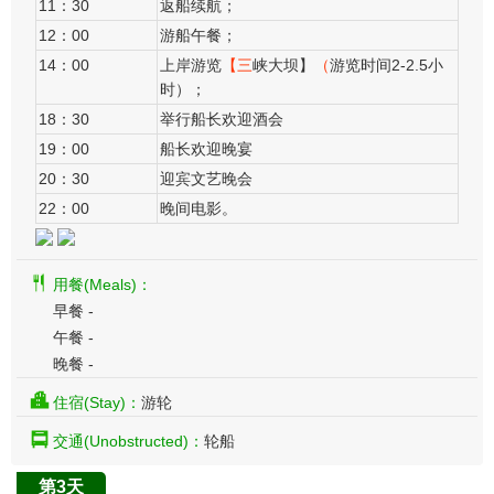
11：30
返船续航；
12：00
游船午餐；
14：00
上岸游览
【三
峡大坝】
（
游览时间2-2.5小
时）
；
18：30
举行船长欢迎酒会
19：00
船长欢迎晚宴
20：30
迎宾文艺晚会
22：00
晚间电影。
​
用餐(Meals)：
早餐 -
午餐 -
晚餐 -
住宿(Stay)：
游轮
交通(Unobstructed)：
轮船
第3天