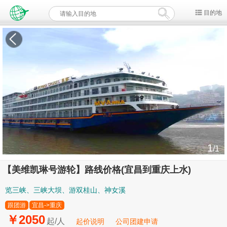
目的地
1
/1
【美维凯琳号游轮】路线价格(宜昌到重庆上水)
览三峡、三峡大坝、游双桂山、神女溪
跟团游
宜昌->重庆
￥2050
起/人
起价说明
公司团建申请