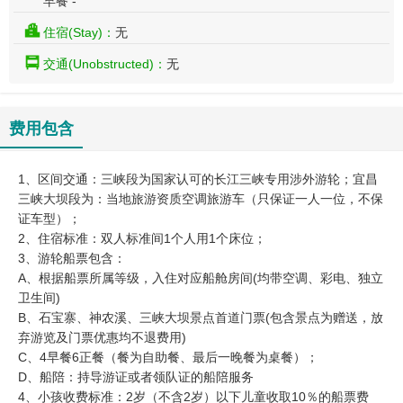
早餐 -
住宿(Stay)：
无
交通(Unobstructed)：
无
费用包含
1、区间交通：三峡段为国家认可的长江三峡专用涉外游轮；宜昌
三峡大坝段为：当地旅游资质空调旅游车（只保证一人一位，不保
证车型）；
2、住宿标准：双人标准间1个人用1个床位；
3、游轮船票包含：
A、根据船票所属等级，入住对应船舱房间(均带空调、彩电、独立
卫生间)
B、石宝寨、神农溪、三峡大坝景点首道门票(包含景点为赠送，放
弃游览及门票优惠均不退费用)
C、4早餐6正餐（餐为自助餐、最后一晚餐为桌餐）；
D、船陪：持导游证或者领队证的船陪服务
4、小孩收费标准：2岁（不含2岁）以下儿童收取10％的船票费