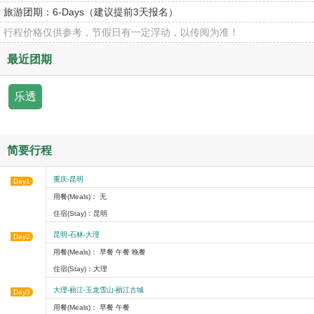
旅游团期：
6-Days（建议提前3天报名）
行程价格仅供参考，节假日有一定浮动，以传阅为准！
最近团期
乐透
简要行程
重庆-昆明
Day1
用餐(Meals)： 无
住宿(Stay)：昆明
昆明-石林-大理
Day2
用餐(Meals)： 早餐 午餐 晚餐
住宿(Stay)：大理
大理-丽江-玉龙雪山-丽江古城
Day3
用餐(Meals)： 早餐 午餐