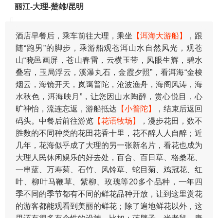
丽江-大理-楚雄/昆明
酒店早餐后，乘车前往大理，乘坐
【洱海大游船】
，跟
随“跑男”的脚步，乘游船观苍洱山水自然风光，观苍
山“晓邑画屏，苍山春雷，云横玉带，风眼生辉，碧水
叠宕，玉局浮云，溪瀑丸石，金霞夕照”，看洱海“金梭
烟云，海镜开天，岚霭普陀，沧波渔舟，海阁风涛，海
水秋色，洱海映月”，让您因山水陶醉，赏心悦目，心
旷神怡，流连忘返，游船抵达
【小普陀】
，结束后返回
码头。中餐后前往游览
【花语牧场】
，漫步花田，数不
胜数的不同种类的花田花香十里，花不醉人人自醉；近
几年，花海似乎成了大理的另一张新名片，看花也成为
大理人民休闲娱乐的好去处，百合、百日草、格桑花、
一串蓝、万寿菊、石竹、风铃草、蛇目菊、鸡冠花、红
叶、柳叶马鞭草、紫柳、玫瑰等20多个品种，一年四
季不同的季节都有不同的鲜花品种开放，让到这里赏花
的游客都能观看到美丽的鲜花；除了遍地鲜花以外，这