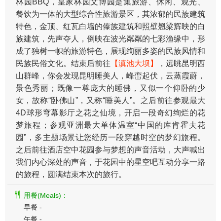
林园BBQ，皇家林园文博园是集旅游、休闲、观光、
餐饮为一体的大型综合性旅游景区，其浓郁的民族建筑
特色，金顶、红瓦白墙的傣族建筑和照壁翘梁辉映的白
族建筑，先声夺人，倒映在波光粼粼的七彩渔缘中，形
成了独树一帜的旅游特色，展现绚丽多姿的民族风情和
民族民俗文化。结束后前往
【滇池大坝】
，远眺昆明西
山群峰，你会发现昆明睡美人，峰峦起伏，云蒸霞蔚，
景色秀丽；既像一尊庞大的睡佛，又似一个仰卧的少
女，故称“卧佛山”，又称“睡美人”。之后前往参观最大
4D球形穹幕影厅之花之仙境，开启一段奇幻绚烂的花
梦旅程；参观亚洲最大单体温室“中国的库肯霍夫花
园”，多主题场景让您经历一段穿越时空的梦幻旅程。
之后前往酒店空中花园参与梦想的声音活动，大声喊出
我们内心深处的声音，于花园中的星空吧互动分享一路
的旅程，圆满结束本次的旅行。
用餐(Meals)：
早餐 -
午餐 -