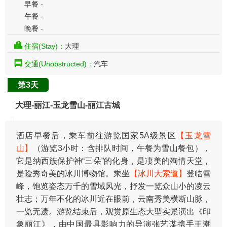
早餐 -
午餐 -
晚餐 -
住宿(Stay)：
大理
交通(Unobstructed)：
汽车
第3天
大理-丽江-玉龙雪山-丽江古城
酒店早餐后，乘车前往游览国家5A级景区
【玉龙雪
山】
（游览3小时：含排队时间，午餐为雪山餐包），
它是纳西族保护神“三朵”的化身，是凄美的殉情天堂，
是险秀奇美的冰川博物馆。乘坐
【冰川大索道】
登临雪
峰，饱览姿态万千的雪域风光，抒发一览众山小的凌云
壮志；万年不化的冰川近在眼前，云南秀美横断山脉，
一览无遗。游览结束后，观赏原生态大型实景演出《印
象丽江》，由中国最具影响力的导演张艺谋携手王潮