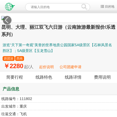
目的地
昆明、大理、丽江双飞六日游（云南旅游最新报价/乐透
系列）
游览“天下第一奇观”美誉的世界地质公园国家5A级景区【石林风景名
胜区】；5A级景区【玉龙雪山】
跟团游
西南
￥2280
起/人
起价说明
公司团建申请
简要行程
线路特色
线路详情
费用说明
产品信息
线路编号：
111802
出发城市：
重庆
往返交通：
飞机