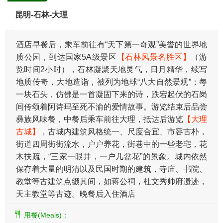
昆明-石林-大理
酒店早餐后，乘车前往有“天下第一奇观”美誉的世界地
质公园，到达国家5A级景区
【石林风景名胜区】
（游
览时间2小时），石林凝聚天地灵气，日月精华，续写
地质传奇，大地造诣，被列为地球“八大自然景观”；每
一块石头，仿佛是一首凝固下来的诗，跌宕起伏的石岗
间传颂着阿诗玛至死不渝的爱情故事。游览结束后品尝
彝族风味餐，中餐后乘车前往大理，抵达后游览
【大理
古城】
，古城内建筑风格统一、尺度合宜、市容古朴，
街道四周街街流水，户户养花，街巷中的一些老宅，花
木扶疏，“三家一眼井，一户几盆花”的景象。城内依然
保存着大量的明清以及民国时期的建筑，寺庙、书院、
教堂等古建筑点缀其间，如蒋公祠，杜文秀帅府遗迹，
天主教堂等古迹。晚餐后入住酒店
用餐(Meals)：