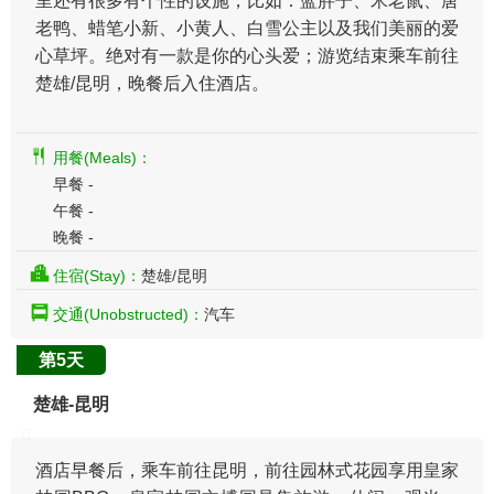
里还有很多有个性的设施，比如：蓝胖子、米老鼠、唐
老鸭、蜡笔小新、小黄人、白雪公主以及我们美丽的爱
心草坪。绝对有一款是你的心头爱；游览结束乘车前往
楚雄/昆明，晚餐后入住酒店。
用餐(Meals)：
早餐 -
午餐 -
晚餐 -
住宿(Stay)：
楚雄/昆明
交通(Unobstructed)：
汽车
第5天
楚雄-昆明
​酒店早餐后，乘车前往昆明，前往园林式花园享用皇家