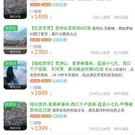
跟团游
纯玩游
全程0自费
团期
1499
￥
重庆出发
起
520人推荐
98%满意
跟团游
【忆意非梵】贵州全景双动6日游
真纯玩 无购物，观如梦如
幻西江夜景，看灯火繁星点点
跟团游
纯玩游
全程0自费
团期
2390
￥
重庆出发
起
4696人推荐
91%满意
跟团游
【镇似梵华】梵净山、黄果树瀑布、荔波小七孔、西江
千户苗寨、天河潭、篝火晚会经典6日游
舌尖上的旅行，品
尝贵州美味 ，24 小时专车接站，抵达酒店享受到宾至如归。
跟团游
纯玩游
全程0自费
重庆出发
团期
1699
￥
起
12563人推荐
96%满意
跟团游
纯玩贵州-黄果树瀑布-西江千户苗寨-荔波小七孔-甲秀楼
双动五日游
感受多彩的民族文化，遇见最淳朴的自然之美
跟团游
纯玩游
全程0自费
团期
1399
￥
重庆出发
起
15632人推荐
99%满意