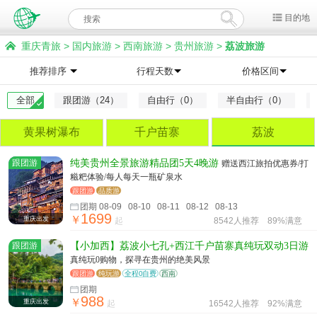
目的地
重庆青旅
>
国内旅游
>
西南旅游
>
贵州旅游
>
荔波旅游
推荐排序
行程天数
价格区间
全部
跟团游（24）
自由行（0）
半自由行（0）
黄果树瀑布
千户苗寨
荔波
跟团游
纯美贵州全景旅游精品团5天4晚游
赠送西江旅拍优惠券/打
糍粑体验/每人每天一瓶矿泉水
跟团游
品质游
团期 08-09 08-10 08-11 08-12 08-13
1699
￥
重庆出发
起
8542人推荐
89%满意
跟团游
【小加西】荔波小七孔+西江千户苗寨真纯玩双动3日游
真纯玩0购物，探寻在贵州的绝美风景
跟团游
纯玩游
全程0自费
西南
团期
988
￥
重庆出发
起
16542人推荐
92%满意