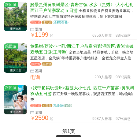
跟团游
黔景贵州黄果树景区·青岩古镇·水乡《贵秀》·大小七孔·
西江千户苗寨双动 5 日游
全程 0 购物 0 自费 0 擦边 0 车购，
特别赠送西江苗寨苗族特色服装拍照体验，留下难忘瞬间
跟团游
纯玩游
全程0自费
重庆出发
团期
1199
￥
起
6856人推荐
88%满意
跟团游
黄果树/荔波小七孔/西江千户苗寨/夜郎洞景区/青岩古镇
双动五日游(王牌游)
全程当地四星+精品客栈，升级一晚当地
五星酒店，全天候0等待重要客户接站服务，全程免交押金入住酒
店
跟团游
品质游
重庆出发
团期
电询
200人推荐
98%满意
跟团游
<我带爸妈玩贵州>荔波大小七孔+西江千户苗寨+黄果树
双动五日游
西江升级一晚观景客栈，观赏西江夜景，0购物0自
费
跟团游
夕阳红
品质游
西南
重庆出发
团期
2590
￥
起
9987人推荐
97%满意
第1页