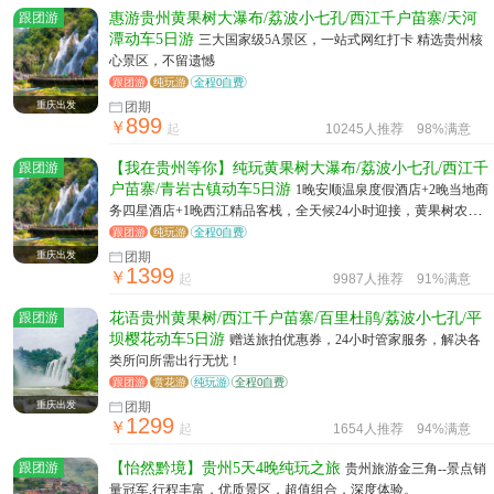
跟团游
惠游贵州黄果树大瀑布/荔波小七孔/西江千户苗寨/天河
潭动车5日游
三大国家级5A景区，一站式网红打卡 精选贵州核
心景区，不留遗憾
跟团游
纯玩游
全程0自费
重庆出发
团期
899
￥
起
10245人推荐
98%满意
跟团游
【我在贵州等你】纯玩黄果树大瀑布/荔波小七孔/西江千
户苗寨/青岩古镇动车5日游
1晚安顺温泉度假酒店+2晚当地商
务四星酒店+1晚西江精品客栈，全天候24小时迎接，黄果树农家
瓦罐宴+西江稻花鱼酱火锅+青岩卤猪脚
跟团游
纯玩游
全程0自费
重庆出发
团期
1399
￥
起
9987人推荐
91%满意
跟团游
花语贵州黄果树/西江千户苗寨/百里杜鹃/荔波小七孔/平
坝樱花动车5日游
赠送旅拍优惠券，24小时管家服务，解决各
类所问所需出行无忧！
跟团游
赏花游
纯玩游
全程0自费
重庆出发
团期
1299
￥
起
1654人推荐
94%满意
跟团游
【怡然黔境】贵州5天4晚纯玩之旅
贵州旅游金三角--景点销
量冠军,行程丰富，优质景区，超值组合，深度体验。