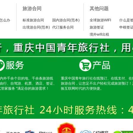
旅游合同
其他问题
怎么办
标准旅游合同
国内游合同(范本)
全球旅游WIFI
什么是
出境游合同(范本)
代订服务合同
旅游签证
申根签
境外wifi出租
内外千余个目的地、千余条旅游线
重庆中国青年旅行社在线预订、在线支付、在
由行、自驾游、机票、酒店、签证、
旅游合同，让您足不出户轻松完成旅游预订！
式管家服务 "满足你的旅游需求！
验互联网时代的方便快捷。