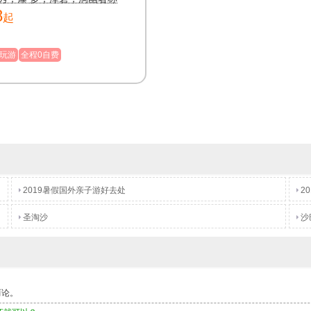
8
起
玩游
全程0自费
2019暑假国外亲子游好去处
2
圣淘沙
沙
而论。