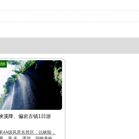
88
峡溪降、偏岩古镇1日游
家4A级风景名胜区，以峡险，
秀，瀑 多，潭碧，洞幽著称