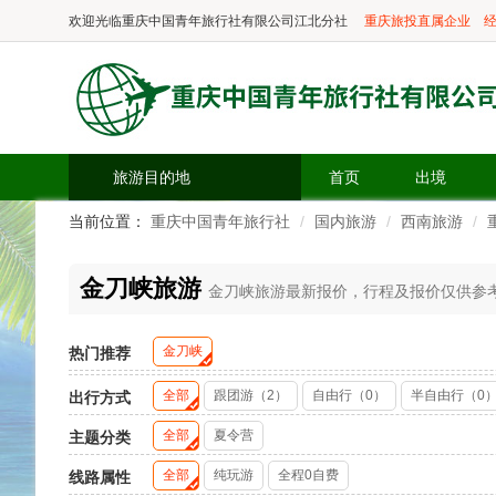
欢迎光临
重庆中国青年旅行社有限公司江北分社
重庆旅投直属企业
经
旅游目的地
首页
出境
当前位置：
重庆中国青年旅行社
国内旅游
西南旅游
金刀峡旅游
金刀峡旅游最新报价，行程及报价仅供参考，
金刀峡
热门推荐
全部
跟团游（2）
自由行（0）
半自由行（0
出行方式
全部
夏令营
主题分类
全部
纯玩游
全程0自费
线路属性