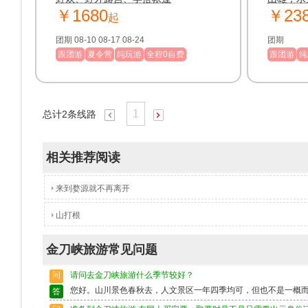
￥1680
￥23
起
团期 08-10 08-17 08-24
团期
跟团游
夏令营
纯玩游
全程0自费
跟团游
纯
1
总计
2
条线路
相关推荐阅读
来到婺源就不再离开
山打根
金刀峡旅游常见问题
问
请问去金刀峡旅游什么季节较好？
您好。山川景色春秋去，人文景区一年四季均可，但也不是一概
答