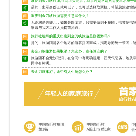
问
准备到金刀峡旅游,在网上买完票，取票时是不是只需要出示身份
是的，出示身份证就可以了，也可以选择取票机，希望您旅途愉
答
问
重庆到金刀峡旅游需要注意些什么？
无论您是去哪儿，如果是跟团游，只需要做到不脱团，携带便携
答
细请与我方工作人员提前沟通。
问
旅行社组织的重庆出发到金刀峡旅游是拼团游吗？
是的，旅游团是各个地方的游客拼团而成，指定导游统一带团，
答
问
去金刀峡旅游如果取消了怎么办，责任算谁的？
旅游团不会无故取消，在合同中有明确规定，团天气恶劣，地质
答
同中有标明。
问
去金刀峡旅游，途中有人生病怎么办？
出行前请确保身体状况良好，如果身体异样请别选择出行，旅游
答
富的导游会作出准确的判断，请配合。
问
去金刀峡旅游途中脱团了怎么办？
请保留好导游的电话，以备不时之需。如果情况特殊请及时联系
答