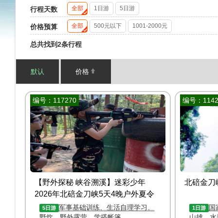
全部
1日游
5日游
行程天数
全部
500元以下
1001-2000元
价格预算
总共找到2条行程
默认
价格
编号：117270
编号：1142
【野外探秘 峡谷溯溪】迷彩少年
北碚金刀
2026年北碚金刀峡5天4晚户外夏令
营
军事基础训练、生活自理学习、
国
5日游
1日游
野炊、野外露营、学搭帐篷
山雄，水