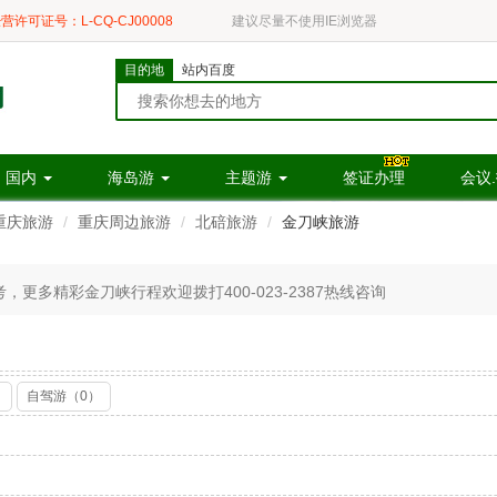
营许可证号：L-CQ-CJ00008
建议尽量不使用IE浏览器
目的地
站内百度
国内
海岛游
主题游
签证办理
会议
重庆旅游
重庆周边旅游
北碚旅游
金刀峡旅游
更多精彩金刀峡行程欢迎拨打400-023-2387热线咨询
）
自驾游（0）