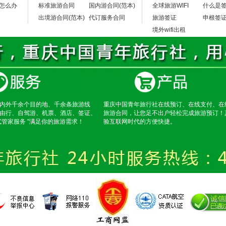
怎么办
标准旅游合同
国内游合同(范本)
全球旅游WIFI
什么是
出境游合同(范本)
代订服务合同
旅游签证
申根签
境外wifi出租
内外千余个目的地、千余条旅游线
重庆中国青年旅行社在线预订、在线支付、在
由行、自驾游、机票、酒店、签证、
旅游合同，让您足不出户轻松完成旅游预订！
式管家服务 "满足你的旅游需求！
验互联网时代的方便快捷。