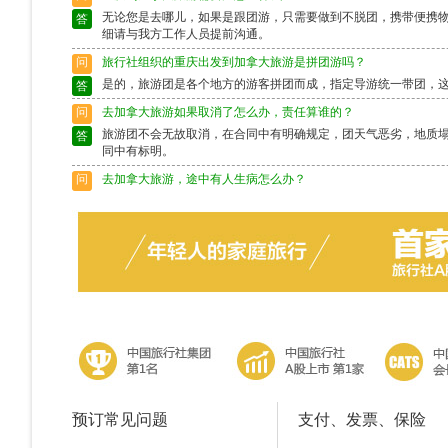
无论您是去哪儿，如果是跟团游，只需要做到不脱团，携带便携
答
细请与我方工作人员提前沟通。
问
旅行社组织的重庆出发到加拿大旅游是拼团游吗？
是的，旅游团是各个地方的游客拼团而成，指定导游统一带团，
答
问
去加拿大旅游如果取消了怎么办，责任算谁的？
旅游团不会无故取消，在合同中有明确规定，团天气恶劣，地质
答
同中有标明。
问
去加拿大旅游，途中有人生病怎么办？
出行前请确保身体状况良好，如果身体异样请别选择出行，旅游
答
富的导游会作出准确的判断，请配合。
问
去加拿大旅游途中脱团了怎么办？
请保留好导游的电话，以备不时之需。如果情况特殊请及时联系
答
预订常见问题
支付、发票、保险