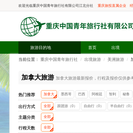
欢迎光临
重庆中国青年旅行社有限公司江北分社
重庆旅投直属企业
经
旅游目的地
首页
出境
当前位置：
重庆中国青年旅行社
出境旅游
美洲旅游
加拿大旅游
加拿大旅游最新报价，行程及报价仅供参考，
加拿大
墨西哥
巴西
阿根廷
智利
秘鲁
热门推荐
全部
跟团游（0）
自由行（0）
半自由行（0
出行方式
全部
主题分类
全部
行程天数