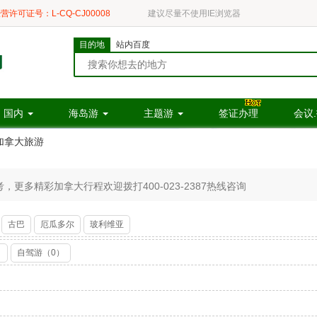
营许可证号：L-CQ-CJ00008
建议尽量不使用IE浏览器
目的地
站内百度
国内
海岛游
主题游
签证办理
会议
加拿大旅游
更多精彩加拿大行程欢迎拨打400-023-2387热线咨询
古巴
厄瓜多尔
玻利维亚
）
自驾游（0）