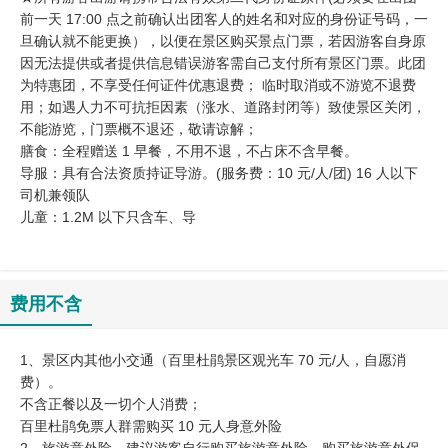
前一天 17:00 点之前确认出团客人的姓名和对应的身份证号码，一
旦确认就不能更换），以便在景区购买景点门票，若因游客自身原
因无法提供或者提供信息错误游客需自己支付所有景区门票。此团
为特惠团，不享受任何证件优惠退费； 临时取消或不游览不退费
用；如遇人力不可抗拒因素（涨水、道路封闭等）致使景区关闭，
不能游览，门票概不退还，敬请谅解；
膳食：全程赠送 1 早餐，不用不退，不占床不含早餐。
导服：具有合法资质持证导游。(服务费：10 元/人/团) 16 人以下
司机兼领队
儿童：1.2M 以下只含车、导
费用不含
1、景区内其他小交通（百里杜鹃景区观光车 70 元/人，自愿消
费）。
不含正餐以及一切个人消费；
百里杜鹃免票人群需购买 10 元人身意外险
2、旅游意外险。建议游客自行购买旅游意外险，购买旅游意外保