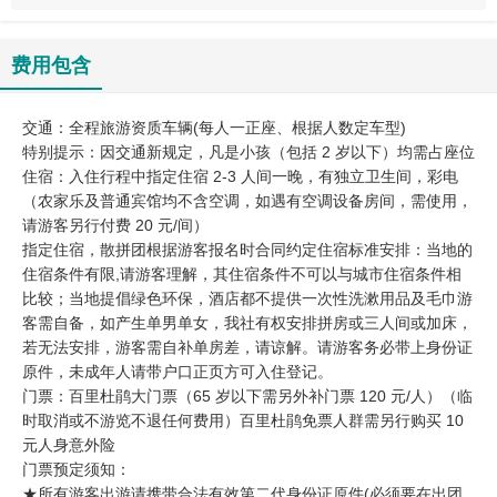
费用包含
交通：全程旅游资质车辆(每人一正座、根据人数定车型)
特别提示：因交通新规定，凡是小孩（包括 2 岁以下）均需占座位
住宿：入住行程中指定住宿 2-3 人间一晚，有独立卫生间，彩电
（农家乐及普通宾馆均不含空调，如遇有空调设备房间，需使用，
请游客另行付费 20 元/间）
指定住宿，散拼团根据游客报名时合同约定住宿标准安排：当地的
住宿条件有限,请游客理解，其住宿条件不可以与城市住宿条件相
比较；当地提倡绿色环保，酒店都不提供一次性洗漱用品及毛巾游
客需自备，如产生单男单女，我社有权安排拼房或三人间或加床，
若无法安排，游客需自补单房差，请谅解。请游客务必带上身份证
原件，未成年人请带户口正页方可入住登记。
门票：百里杜鹃大门票（65 岁以下需另外补门票 120 元/人）（临
时取消或不游览不退任何费用）百里杜鹃免票人群需另行购买 10
元人身意外险
门票预定须知：
★所有游客出游请携带合法有效第二代身份证原件(必须要在出团