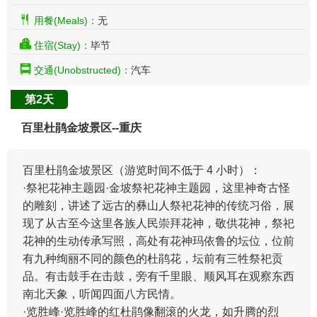
用餐(Meals)：
无
住宿(Stay)：
毕节
交通(Unobstructed)：
汽车
第2天
百里杜鹃金坡景区--重庆
百里杜鹃金坡景区（游览时间不低于 4 小时）：
·祭祀花神主题园·金坡祭祀花神主题园，这里神奇古怪
的雕刻，讲述了远古的彝山人祭祀花神的传统习俗，展
现了从古至今这里各族人民崇拜花神，敬供花神，祭祀
花神的生动传承写照，高处有花神玛依鲁的坛位，位前
有九种绚丽不同的颜色的杜鹃花，坛前有三牲祭祀贡
品。有击鼓手在击鼓，旁有千里眼、顺风耳在观察东西
南北天象，听闻四面八方民情。
·览胜峰·览胜峰的红杜鹃像翻滚的火龙，如升腾的烈