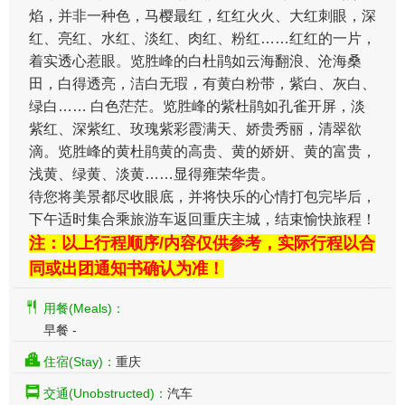
焰，并非一种色，马樱最红，红红火火、大红刺眼，深
红、亮红、水红、淡红、肉红、粉红……红红的一片，
着实透心惹眼。览胜峰的白杜鹃如云海翻浪、沧海桑
田，白得透亮，洁白无瑕，有黄白粉带，紫白、灰白、
绿白…… 白色茫茫。览胜峰的紫杜鹃如孔雀开屏，淡
紫红、深紫红、玫瑰紫彩霞满天、娇贵秀丽，清翠欲
滴。览胜峰的黄杜鹃黄的高贵、黄的娇妍、黄的富贵，
浅黄、绿黄、淡黄……显得雍荣华贵。
待您将美景都尽收眼底，并将快乐的心情打包完毕后，
下午适时集合乘旅游车返回重庆主城，结束愉快旅程！
注：以上行程顺序/内容仅供参考，实际行程以合
同或出团通知书确认为准！
用餐(Meals)：
早餐 -
住宿(Stay)：
重庆
交通(Unobstructed)：
汽车