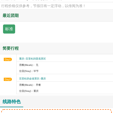
行程价格仅供参考，节假日有一定浮动，以传阅为准！
最近团期
标准
简要行程
重庆--百里杜鹃普底景区
Day1
用餐(Meals)： 无
住宿(Stay)：毕节
百里杜鹃金坡景区--重庆
Day2
用餐(Meals)： 早餐
住宿(Stay)：重庆
线路特色