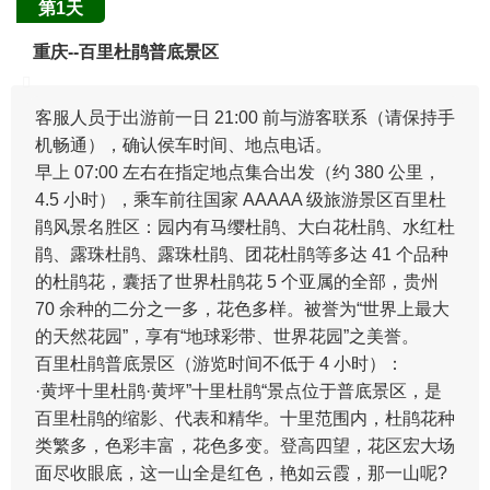
第1天
重庆--百里杜鹃普底景区
客服人员于出游前一日 21:00 前与游客联系（请保持手
机畅通），确认侯车时间、地点电话。
早上 07:00 左右在指定地点集合出发（约 380 公里，
4.5 小时），乘车前往国家 AAAAA 级旅游景区百里杜
鹃风景名胜区：园内有马缨杜鹃、大白花杜鹃、水红杜
鹃、露珠杜鹃、露珠杜鹃、团花杜鹃等多达 41 个品种
的杜鹃花，囊括了世界杜鹃花 5 个亚属的全部，贵州
70 余种的二分之一多，花色多样。被誉为“世界上最大
的天然花园”，享有“地球彩带、世界花园”之美誉。
百里杜鹃普底景区（游览时间不低于 4 小时）：
·黄坪十里杜鹃·黄坪”十里杜鹃“景点位于普底景区，是
百里杜鹃的缩影、代表和精华。十里范围内，杜鹃花种
类繁多，色彩丰富，花色多变。登高四望，花区宏大场
面尽收眼底，这一山全是红色，艳如云霞，那一山呢?