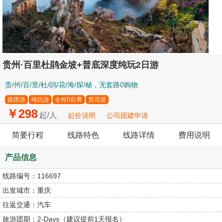
贵州·百里杜鹃金坡+普底深度纯玩2日游
贵/州/百/里/杜/鹃/花/海/探/秘，无套路0购物
跟团游
纯玩游
全程0自费
赏花游
￥298
起/人
起价说明
公司团建申请
简要行程
线路特色
线路详情
费用说明
产品信息
线路编号：
116697
出发城市：
重庆
往返交通：
汽车
旅游团期：
2-Days（建议提前1天报名）