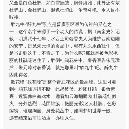
又全是白色杜鹃，如白雪皑皑，娴静淡雅，此外还有紫
杜鹃山，金杜鹃山、混色杜鹃山，争奇斗艳、令人目不
暇接。
·醉九牛·“醉九牛”景点是普底景区最为传神的景点之
一，这个名字来源于一个动人的传说，据《南蛮史》记
载：明洪武十七年，水西土司奢香夫人为维护西南边陲
的安宁，进见朱元璋的贡品中，就有九头水西壮牛，但
是当走到这里，不肯走了，为什么呢?那就是被色彩艳
丽的杜鹃花迷住了，醉倒杜鹃花林中。奢香禀告朱元璋
后，朱元璋对奢香说，就把那里叫“醉九牛”吧。醉九牛
因此得名。
·数花峰·“数花峰”是整个普底花区的最高峰。这里可看
到杜鹃花峰连绵不断，此起彼伏。粉团杜鹃，银妆素
裹，近观像白鹤戏水，远看如云海翻腾;红杜鹃花红似
火、分外热烈，花团锦簇，艳丽光彩;迷人杜鹃，色彩
缤纷，璀璨绚丽。身处花丛中，如同梦幻世界一般。
游览结束后前往酒店，办理入住。