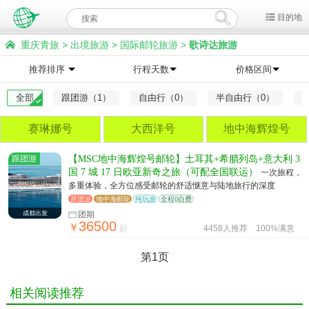
目的地
重庆青旅
>
出境旅游
>
国际邮轮旅游
>
歌诗达旅游
推荐排序
行程天数
价格区间
全部
跟团游（1）
自由行（0）
半自由行（0）
赛琳娜号
大西洋号
地中海辉煌号
跟团游
【MSC地中海辉煌号邮轮】土耳其+希腊列岛+意大利 3
国 7 城 17 日欧亚新奇之旅（可配全国联运）
一次旅程，
多重体验，全方位感受邮轮的舒适惬意与陆地旅行的深度
跟团游
地中海邮轮
纯玩游
全程0自费
成都出发
团期
36500
￥
起
4458人推荐
100%满意
第1页
相关阅读推荐