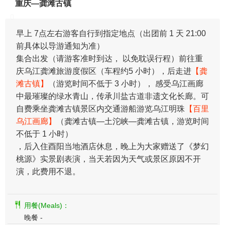
重庆—龚滩古镇
早上 7点左右游客自行到指定地点（出团前 1 天 21:00
前具体以导游通知为准）
集合出发（请游客准时到达， 以免耽误行程）前往重
庆乌江龚滩旅游度假区（车程约5 小时），后走进
【龚
滩古镇】
（游览时间不低于 3 小时）， 感受乌江画廊
中最璀璨的绿水青山，传承川盐古道非遗文化长廊。可
自费乘坐龚滩古镇景区内交通游船游览乌江明珠
【百里
乌江画廊】
（龚滩古镇—土沱峡—龚滩古镇，游览时间
不低于 1 小时）
，后入住酉阳当地酒店休息，晚上为大家赠送了《梦幻
桃源》实景剧表演，当天若因为天气或景区原因不开
演，此费用不退。
用餐(Meals)：
晚餐 -