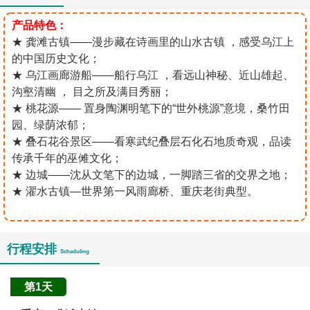
产品特色：
★ 龚滩古镇——漫步藏在诗画里的山水古镇 ，感受乌江上
的中国历史文化；
★ 乌江画廊游船——船行乌江 ，看远山神秘、近山雄起、
沟壑清幽 ， 目之所及满目秀丽；
★ 桃花源—— 置身陶渊明笔下的“世外桃源”意境，桑竹田
园、绿荫浓郁；
★ 叠石花谷景区——看寒武纪叠层石化石地质奇观，品读
传承千年的巫傩文化；
★ 边城——沈从文笔下的边城，一脚踏三省的交界之地；
★ 濯水古镇—世界第一风雨廊桥、重庆老街典型。
行程安排
Scheduling
第1天