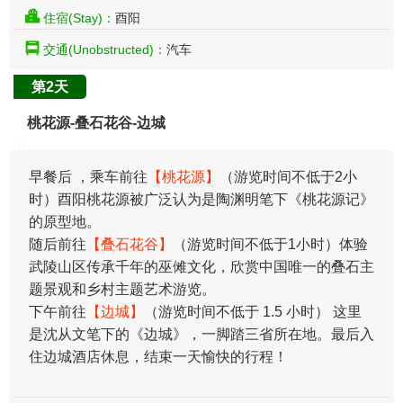
住宿(Stay)：
酉阳
交通(Unobstructed)：
汽车
第2天
桃花源-叠石花谷-边城
早餐后 ，乘车前往
【桃花源】
（游览时间不低于2小
时）酉阳桃花源被广泛认为是陶渊明笔下《桃花源记》
的原型地。
随后前往
【叠石花谷】
（游览时间不低于1小时）体验
武陵山区传承千年的巫傩文化，欣赏中国唯一的叠石主
题景观和乡村主题艺术游览。
下午前往
【边城】
（游览时间不低于 1.5 小时） 这里
是沈从文笔下的《边城》，一脚踏三省所在地。最后入
住边城酒店休息，结束一天愉快的行程！