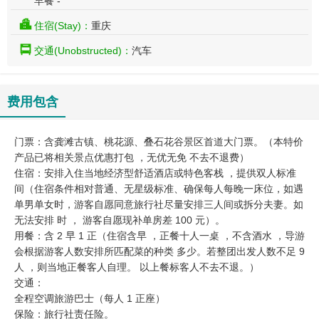
早餐 -
住宿(Stay)：
重庆
交通(Unobstructed)：
汽车
费用包含
门票：含龚滩古镇、桃花源、叠石花谷景区首道大门票。（本特价
产品已将相关景点优惠打包 ，无优无免 不去不退费）
住宿：安排入住当地经济型舒适酒店或特色客栈 ，提供双人标准
间（住宿条件相对普通、无星级标准、确保每人每晚一床位，如遇
单男单女时，游客自愿同意旅行社尽量安排三人间或拆分夫妻。如
无法安排 时 ， 游客自愿现补单房差 100 元）。
用餐：含 2 早 1 正（住宿含早 ，正餐十人一桌 ，不含酒水 ，导游
会根据游客人数安排所匹配菜的种类 多少。若整团出发人数不足 9
人 ，则当地正餐客人自理。 以上餐标客人不去不退。）
交通：
全程空调旅游巴士（每人 1 正座）
保险：旅行社责任险。