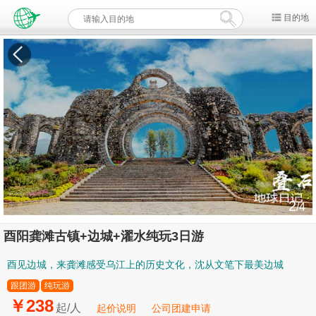
目的地
2
/4
酉阳龚滩古镇+边城+濯水纯玩3日游
酉见边城，来龚滩感受乌江上的历史文化，沈从文笔下最美边城
跟团游
纯玩游
￥238
起/人
起价说明
公司团建申请