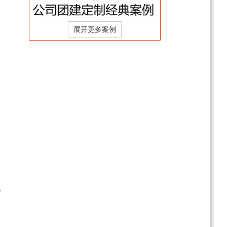
日游
￥358
起
武隆+涪陵+市区纯玩5日
游（2-8人精致小团）
￥1388
起
。