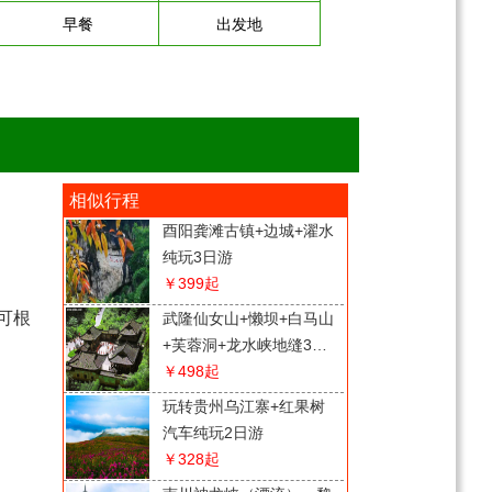
早餐
出发地
相似行程
酉阳龚滩古镇+边城+濯水
纯玩3日游
￥399
起
可根
武隆仙女山+懒坝+白马山
+芙蓉洞+龙水峡地缝3日
游
￥498
起
玩转贵州乌江寨+红果树
汽车纯玩2日游
￥328
起