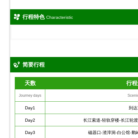
行程特色
Characteristic
简要行程
天数
行程
Journey days
Sceni
Day1
到达
Day2
长江索道-轻轨穿楼-长江轮渡
Day3
磁器口-渣滓洞-白公馆-鹅