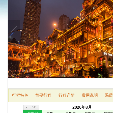
行程特色
简要行程
行程详情
费用说明
温馨
2026
年
8
月