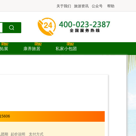
关于我们
旅游资讯
公众号
帮助
.拓展
康养旅居
私家小包团
15606
见团期
起价说明
支付方式