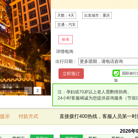
天数：4天
出发城市：重庆
交通：汽车
标准
详情电询
出行日期：
国际旅行
险
1
2
注：孕妇或70岁以上老人需酌情协商。
24小时客服竭诚为您提供咨询服务（节假
提示
付款方式
直接拨打400热线，客服人员第一
2026
年