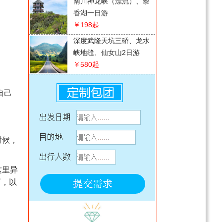
南川神龙峡（漂流）、黎
香湖一日游
￥198
起
深度武隆天坑三硚、龙水
峡地缝、仙女山2日游
￥580
起
。
四川月亮湾/若尔盖/红原
草原经典环线4日游
自己
￥358
起
【巫山·奉节·云阳】全景
渝东北巫山小三峡+云阳
时候，
龙缸·云端廊桥+ 张飞庙
￥628
起
+奉节白帝城·瞿塘峡3日
【纯喜】四川千年阆中古
游
这里异
城+漫游滕王阁+古城夜景
石，以
2日游
￥308
起
贵州水墨乌江寨、十二背
后、双河谷、地下裂缝2