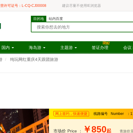
营许可证号：L-CQ-CJ00008
建议尽量不使用IE浏览器
目的地
站内百度
国内
海岛游
主题游
签证办理
会议
游
纯玩网红重庆4天跟团旅游
网上签约，快速便捷
线路编号
Number
：1
￥850
起
市场价
Price
：
青旅价