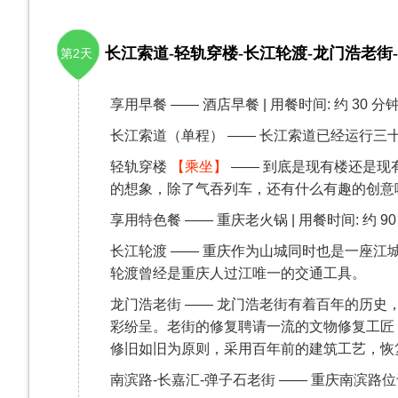
长江索道-轻轨穿楼-长江轮渡-龙门浩老街-
第2天
享用早餐 —— 酒店早餐 | 用餐时间: 约 30 分
长江索道（单程） —— 长江索道已经运行三十
轻轨穿楼
【乘坐】
—— 到底是现有楼还是现
的想象，除了气吞列车，还有什么有趣的创意
享用特色餐 —— 重庆老火锅 | 用餐时间: 约 90
长江轮渡 —— 重庆作为山城同时也是一座
轮渡曾经是重庆人过江唯一的交通工具。
龙门浩老街 —— 龙门浩老街有着百年的历
彩纷呈。老街的修复聘请一流的文物修复工匠，用
修旧如旧为原则，采用百年前的建筑工艺，恢
南滨路-长嘉汇-弹子石老街 —— 重庆南滨路