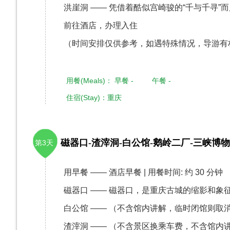
洪崖洞 —— 凭借着酷似宫崎骏的“千与千寻
前往酒店，办理入住
（时间安排仅供参考，如遇特殊情况，导游有
用餐(Meals)： 早餐 - 午餐 -
住宿(Stay)：重庆
磁器口-渣滓洞-白公馆-鹅岭二厂-三峡博物
第3天
用早餐 —— 酒店早餐 | 用餐时间: 约 30 分钟
磁器口 —— 磁器口，是重庆古城的缩影和象征
白公馆 —— （不含馆内讲解，临时闭馆则取
渣滓洞 —— （不含景区换乘车费，不含馆内