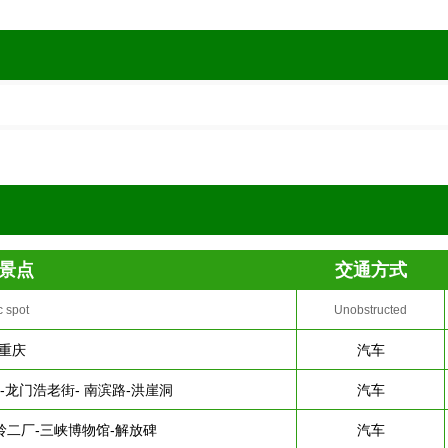
景点
交通方式
c spot
Unobstructed
重庆
汽车
-龙门浩老街- 南滨路-洪崖洞
汽车
岭二厂-三峡博物馆-解放碑
汽车