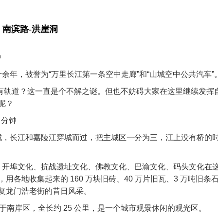
 南滨路-洪崖洞
钟
余年，被誉为“万里长江第一条空中走廊”和“山城空中公共汽车”
有轨道？这一直是个不解之谜。但也不妨碍大家在这里继续发挥
呢？
 分钟
江城，长江和嘉陵江穿城而过，把主城区一分为三，江上没有桥的
史，开埠文化、抗战遗址文化、佛教文化、巴渝文化、码头文化在
各地收集起来的 160 万块旧砖、40 万片旧瓦、3 万吨旧条
复龙门浩老街的昔日风采。
位于南岸区，全长约 25 公里，是一个城市观景休闲的观光区。