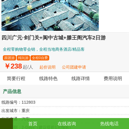
四川广元·剑门关+阆中古城+滕王阁汽车2日游
全程零购物零会销，全程当地商务酒店/精品客
跟团游
纯玩游
全程0自费
￥238
起/人
起价说明
公司团建申请
简要行程
线路特色
线路详情
费用说明
产品信息
线路编号：
112803
出发城市：
重庆
往返交通：
汽车
首页
在线咨询
热线电话
旅游团期：
2-Days（建议提前1天报名）