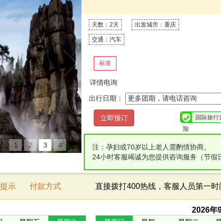
天数：2天
出发城市：重庆
交通：汽车
标准
详情电询
出行日期：
国际旅行
险
1
2
3
4
注：孕妇或70岁以上老人需酌情协商。
24小时客服竭诚为您提供咨询服务（节假
提示
付款方式
直接拨打400热线，客服人员第一
2026
年