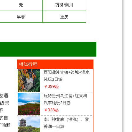
无
万盛/南川
早餐
重庆
相似行程
酉阳龚滩古镇+边城+濯水
纯玩3日游
￥399
起
区交通
玩转贵州乌江寨+红果树
 级景
汽车纯玩2日游
￥328
起
溶
的自
南川神龙峡（漂流）、黎
“渝黔
香湖一日游