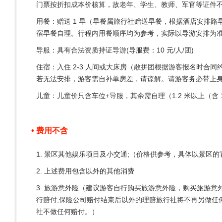
门票按折扣成本价核算，故老年、学生、教师、军官等证件
用餐：赠送 1 早（早餐属旅行社赠送早餐，根据酒店安排路
宿早餐自理。行程内用餐顺序均为参考，实际以导游安排为
导服：具有合法资质持证导游(导服费：10 元/人/团)
住宿：入住 2-3 人间或大床房（散拼团根据游客报名时合
若无法安排，游客需自补单房差，请谅解。请游客务必带上
儿童：儿童价只含车位+导服，其余需自理（1.2 米以上（含 1
费用不含
1. 景区其他娱乐项目及小交通;（价格供参考，具体以景区
2. 上述费用包含以外的其他消费
3. 旅游意外险（建议游客自行购买旅游意外险，购买旅游
行赔付,保险公司赔付结束后以外的理赔旅行社将不再另做任
社不做任何赔付。）