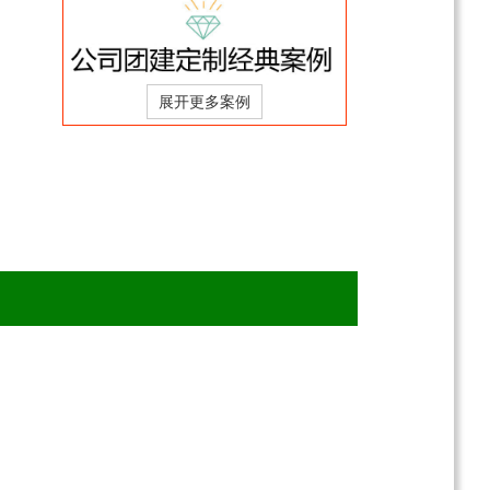
后、双河谷、地下裂缝2
日游
￥358
起
武隆+涪陵+市区纯玩5日
游（2-8人精致小团）
￥1388
起
，