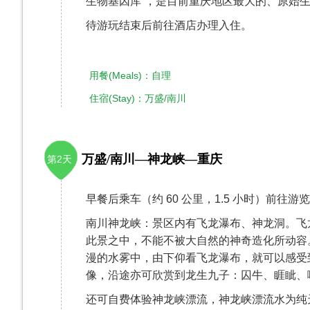
生物基因库”，是目前重庆地区最大的、原始
待游玩结束后前往酒店办理入住。
用餐(Meals)：自理
住宿(Stay)：万盛/南川
万盛/南川—神龙峡—重庆
第2天
早餐后乘车（约 60 公里，1.5 小时）前往游览
南川神龙峡：景区内有飞龙瀑布、神龙洞。飞龙
此景之中，不能不被大自然的神奇造化所动容
漫的水雾中，由下仰看飞龙瀑布，就可以感受
像，沿途亦可欣赏到龙生九子：囚牛、睚眦、
还可自费体验神龙峡漂流，神龙峡漂流水为纯天