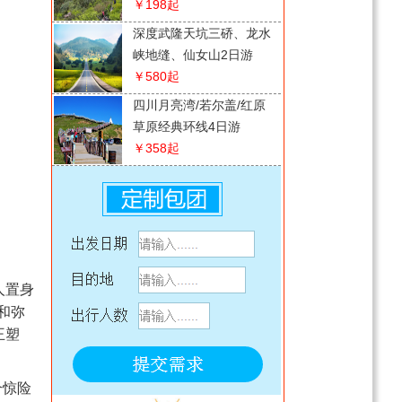
￥198
起
深度武隆天坑三硚、龙水
峡地缝、仙女山2日游
￥580
起
四川月亮湾/若尔盖/红原
草原经典环线4日游
￥358
起
南川神龙峡（漂流）一日
游
￥198
起
【巫山·奉节·云阳】全景
渝东北巫山小三峡+云阳
人置身
龙缸·云端廊桥+ 张飞庙
￥628
起
和弥
+奉节白帝城·瞿塘峡3日
【纯喜】四川千年阆中古
王塑
游
城+漫游滕王阁+古城夜景
2日游
￥308
起
个惊险
贵州水墨乌江寨、十二背