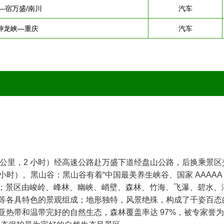
—宿万盛/南川
汽车
神龙峡—重庆
汽车
110 公里，2 小时）经高速公路赴万盛下道经盘山公路，后换乘景
 小时）。黑山谷：黑山谷有着“中国最美养生峡谷、国家 AAAAA
公里；景区由峻岭、峰林、幽峡、峭壁、森林、竹海、飞瀑、碧水、
等各具特色的景观组成；地形独特，风景绝殊，构成了千姿百态
热带和温带完好的自然生态，森林覆盖率达 97%，被专家誉为