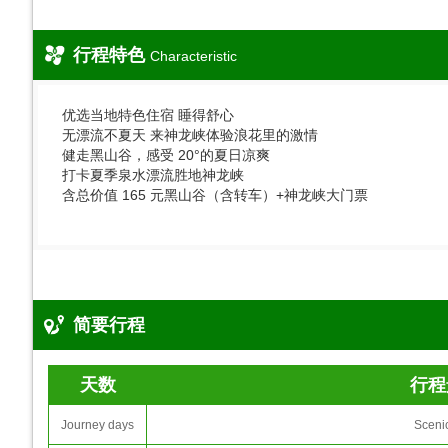
行程特色
Characteristic
优选当地特色住宿 睡得舒心
无漂流不夏天 来神龙峡体验浪花里的激情
健走黑山谷，感受 20°的夏日凉爽
打卡夏季泉水漂流胜地神龙峡
含总价值 165 元黑山谷（含转车）+神龙峡大门票
简要行程
天数
行程
Journey days
Sceni