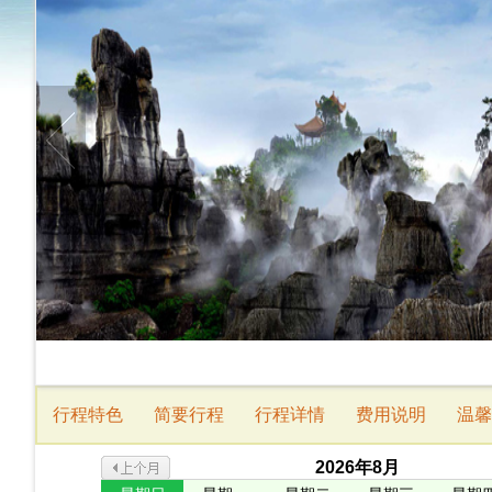
行程特色
简要行程
行程详情
费用说明
温馨
2026
年
8
月