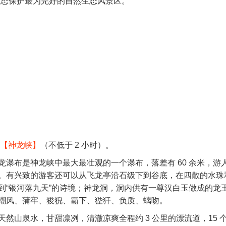
生态保护最为完好的自然生态风景区。
【神龙峡】
（不低于 2 小时）。
瀑布是神龙峡中最大最壮观的一个瀑布，落差有 60 余米，游
。有兴致的游客还可以从飞龙亭沿石级下到谷底，在四散的水珠
到“银河落九天”的诗境；神龙洞，洞内供有一尊汉白玉做成的龙
嘲风、蒲牢、狻猊、霸下、狴犴、负质、螭吻。
然山泉水，甘甜凛冽，清澈凉爽全程约 3 公里的漂流道，15 