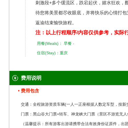
刺激段+多个缓流区，跌宕起伏，嬉水狂欢，
待您将美景都尽收眼底，并将快乐的心情打包完毕
返渝结束愉快旅程。
​注：以上行程顺序/内容仅供参考，实
用餐(Meals)： 早餐 -
住宿(Stay)：重庆
费用说明
费用包含
交通：全程旅游资质车辆(一人一正座根据人数定车型，按新交
门票：黑山谷大门票+转车、神龙峡大门票（景区不游览无人
（温馨提示：所有游客出游请携带合法有效身份证原件，出团前