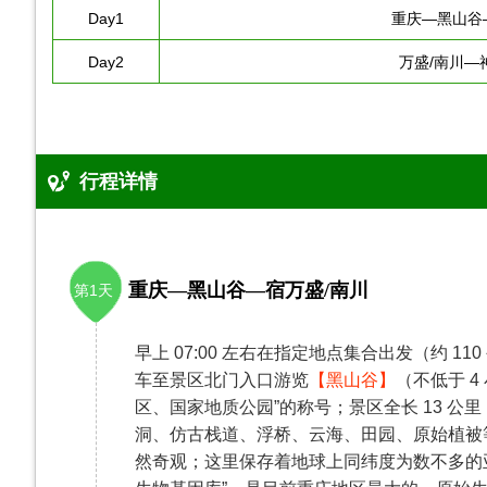
Day1
重庆—黑山谷
Day2
万盛/南川—
行程详情
重庆—黑山谷—宿万盛/南川
第1天
早上 07:00 左右在指定地点集合出发（约 
车至景区北门入口游览
【黑山谷】
（不低于 4
区、国家地质公园”的称号；景区全长 13 
洞、仿古栈道、浮桥、云海、田园、原始植被
然奇观；这里保存着地球上同纬度为数不多的亚