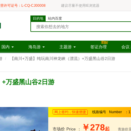
营许可证号：L-CQ-CJ00008
建议尽量不使用IE浏览器
目的地
站内百度
国内
海岛游
主题游
签证办理
会议
游
【南川+万盛】纯玩南川神龙峡（漂流）+万盛黑山谷2日游
+万盛黑山谷2日游
网上签约，快速便捷
线路编号
Number
：1
￥278
起
市场价
Price
：
青旅价