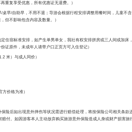
不再重复享受优惠，所有优惠证无退费。）
早/桌早/自助早，不用不退；导游会根据行程安排调整用餐时间，儿童不含
准，但不影响包含内容及数量。）
同约定住宿标准安排，如产生单男单女，我社有权安排拼房或三人间或加床
身份证原件，未成年人请带户口正页方可入住登记）
.2 米）与成人同价）
的官方价格为准）
意外保险后如出现意外摔伤等状况需进行赔偿处理，将按保险公司相关条款
何赔付。如因游客本人主动放弃购买旅游意外保险造成人身或财产损害旅