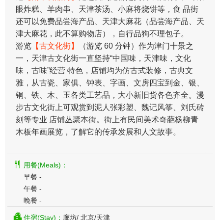
眼炸糕、羊肉串、天津茶汤、小麻将烧饼等，食 品街
还可以免费品尝海产品、天津大麻花（品尝海产品、天
津大麻花，此不算购物店），自行品狗不理包子。
游览
【古文化街】
（游览 60 分钟）作为津门十景之
一，天津古文化街一直坚持“中国味，天津味，文化
味，古味”经营 特色，店铺均为仿古式装修，古典文
雅，从古瓷、家俱、钟表、字画、文房四宝到金、银、
铜、铁、木、玉各类工艺品，大小新旧货各色齐全。漫
步古文化街上可观赏到泥人张彩塑、魏记风筝、刘氏砖
刻等专业 店铺丛聚本街。街上有民间美术奇葩杨柳青
木板年画展览，了解它的传承发展和人文故事。
用餐(Meals)：
早餐 -
午餐 -
晚餐 -
住宿(Stay)：
廊坊/ 北京/天津