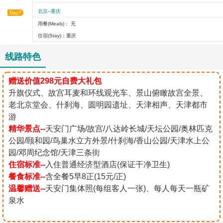
北京--重庆
Day7
用餐(Meals)： 无
住宿(Stay)：重庆
线路特色
赠送价值298元自费大礼包
升旗仪式、故宫耳麦和环线观光车、景山俯瞰故宫全景、
老北京堂会、什刹海、圆明园遗址、天津相声、天津都市
游
精华景点--
天安门广场/故宫/八达岭长城/天坛公园/奥林匹克
公园/颐和园/鸟巢水立方外景/什刹海/香山公园/天津水上公
园/邓周纪念馆/天津三条街
住宿标准--
入住普通经济型酒店(保证干净卫生)
餐食标准--
含全餐5早8正(15元/正)
温馨赠送--
天安门集体照(每组客人一张)、每人每天一瓶矿
泉水