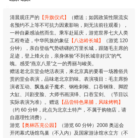
清晨观庄严的
【升旗仪式】
（赠送；如因政策性限流实
名预约不上等不可抗力因素影响，则无法前往观看），
一种自豪感油然而生。乘车赴延庆，游览世界七大人类
工程奇迹，中华民族的象征
【八达岭长城】
（游览 120
分钟），亲自登临气势磅礴的万里长城，跟随毛主席的
足迹，登上烽火台，亲身体验“不到长城非好汉“的气
魄。感受“燕京八景”之一的秀丽与峻美。
赠送老北京堂会绝活表演，来北京真的要看一场雅俗共
赏的堂会表演，品味老北京韵味。表演项目：毛主席扮
演者互动、飘逸桌子魔术、钢枪刺喉、口吞钢珠、脚蹬
大缸、川剧变脸、大师书画演绎、口吞宝剑、（节目以
实际表演为准）。赠送
【品尝特色果脯，风味烤鸭】
（约 60 分钟，此点为北京土特产，不属于购物店，请
自愿理性消费）。
游览
【奥林匹克公园】
（游览 60 分钟）2008 奥运会
开闭幕式场馆鸟巢（不入内）及国家游泳馆水立方（不