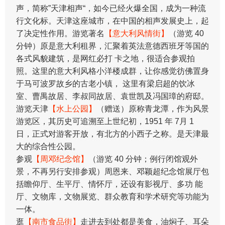
声，简称”天津相声“，如今已经火爆全国，成为一种流
行文化标。天津这座城市，在中国的相声发展史上，起
了决定性作用。游览著名
【意大利风情街】
（游览 40
分钟）原是意大利租界，汇聚着英法意德西班牙等国的
各式风貌建筑，是网红必打 卡之地，很适合参观拍
照。这里的意大利风格小洋楼成群，让你感觉彷佛置身
于马可波罗故乡的古老小镇， 这里有梁启超的饮冰
室、曹禺故居、李叔同故居、袁世凯及冯国璋的府邸。
游览天津
【水上公园】
（赠送）原称青龙潭，作为风景
游览区，其历史可追溯至上世纪初，1951 年 7月 1
日，正式对游客开放，有北方的小西子之称。是天津最
大的综合性公园。
参观
【周邓纪念馆】
（游览 40 分钟；例行闭馆观外
景，不再另行安排参观）周恩来、邓颖超纪念馆展厅包
括瞻仰厅、生平厅、情怀厅，还设有影视厅、多功 能
厅、文物库，文物展览、群众教育和学术研究等功能为
一体。
逛
【南市食品街】
走进去到处都是美食，油焖子、耳朵