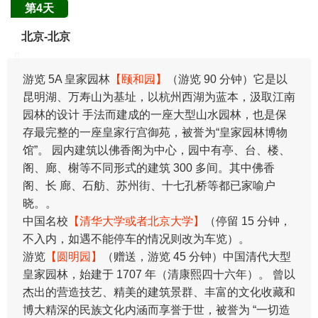
第4天
北京-北京
游览 5A 皇家园林
【颐和园】
（游览 90 分钟）它是以
昆明湖、万寿山为基址，以杭州西湖为蓝本，汲取江南
园林的设计 手法而建成的一座大型山水园林，也是保
存最完整的一座皇家行宫御苑，被誉为“皇家园林博物
馆”。 园内建筑以佛香阁为中心，园中有亭、台、楼、
阁、廊、榭等不同形式的建筑 300 多间。其中佛香
阁、长 廊、石舫、苏州街、十七孔桥等都已家喻户
晓。。
中国名校
【清华大学或者北京大学】
（停留 15 分钟，
不入内，如遇不能停车的情况则改为车览）。
游览
【圆明园】
（赠送，游览 45 分钟）中国清代大型
皇家园林，始建于 1707 年（清康熙四十六年）。 曾以
杰出的营造技艺、精美的建筑景群、丰富的文化收藏和
博大精深的民族文化内涵而享誉于世，被誉为 “一切造