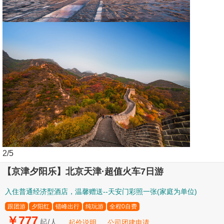
3
/5
【京津夕阳乐】北京天津·超值火车7日游
入住普通经济型酒店，温馨赠送--天安门彩照一张(家庭为单位)
跟团游
夕阳红
错峰出行
纯玩游
全程0自费
￥777
起/人
起价说明
公司团建申请