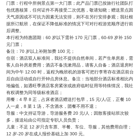
门票：行程中所例景点第一大门票；此产品门票已按旅行社团队打
包优惠核算，任何证件不再接受二次优惠，敬请知晓；赠送景点因
天气原因或不可抗力因素无法安排，则不在另行安排参观；我社根
据所订航班，在保证不降低标准的情况下可对行程游览顺序进行前
后调整。
本行程为特惠团期：60 岁以下需补 170 元门票，60-69 岁补 150
元门票；
备注：70 岁以上补附加费 100 元；
住宿：酒店双人标准间，我社不提供自然单间，若产生单房差，需
客人自补房差费用；酒店不备洗漱用品，请客人自备；酒店退房时
间为中午 12:00 时，返程为晚班机的游客可把行李寄存在酒店前台
后自由活动或自行开钟点房休息。备注：当地部分酒店标准相比内
地偏低，如遇旺季酒店客房紧张或政府临时征用等特殊情况，我社
有权调整为同等级标准酒店；
用餐：4 早 8 正，占床者酒店赠送打包早，15 元/人/正，正餐 10
人一桌，8 菜 1 汤，不含酒水，团餐不用不退；
导服：中文持证导游，导游服务费 20 元/人；因散客接站班次较
多，接送站由公司指定专职人员负责；
儿童：不足 12 岁只含车票、半餐、车位、导服，其他费用自理；
12 岁-20 岁在成人报价基础上加 300 元。