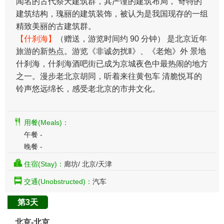
闻名的古代祭天建筑群，其严谨的建筑布局， 奇特的
建筑结构，瑰丽的建筑装饰，被认为是我国现存的一组
精致美丽的古建筑群。
【什刹海】
（赠送，游览时间约 90 分钟） 是北京近年
旅游的新热点。游览《非诚勿扰Ⅱ》、《老炮》外 景地
什刹海，什刹海酒吧街已成为京城夜色中最热闹的地方
之一。漫步老北京胡同，听着来往黄包车 清脆悦耳的
铃声悠远绵长，感受老北京的市井文化。
用餐(Meals)：
午餐 -
晚餐 -
住宿(Stay)：
廊坊/ 北京/天津
交通(Unobstructed)：
汽车
第3天
北京-北京