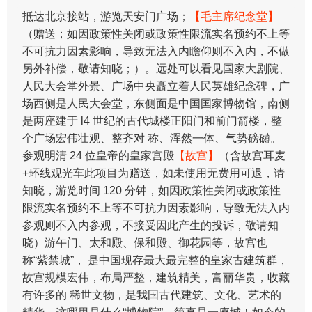
抵达北京接站，游览天安门广场；
【毛主席纪念堂】
（赠送；如因政策性关闭或政策性限流实名预约不上等
不可抗力因素影响，导致无法入内瞻仰则不入内，不做
另外补偿，敬请知晓；）。远处可以看见国家大剧院、
人民大会堂外景、广场中央矗立着人民英雄纪念碑，广
场西侧是人民大会堂，东侧面是中国国家博物馆，南侧
是两座建于 l4 世纪的古代城楼正阳门和前门箭楼，整
个广场宏伟壮观、整齐对 称、浑然一体、气势磅礴。
​参观明清 24 位皇帝的皇家宫殿
【故宫】
（含故宫耳麦
+环线观光车此项目为赠送，如未使用无费用可退，请
知晓，游览时间 120 分钟，如因政策性关闭或政策性
限流实名预约不上等不可抗力因素影响，导致无法入内
参观则不入内参观，不接受因此产生的投诉，敬请知
晓）游午门、太和殿、保和殿、御花园等，故宫也
称“紫禁城”， 是中国现存最大最完整的皇家古建筑群，
故宫规模宏伟，布局严整，建筑精美，富丽华贵，收藏
有许多的 稀世文物，是我国古代建筑、文化、艺术的