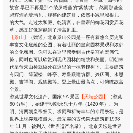
精华。这哪里是什么“博物院”，简直是一座城！如今的
故宫 早已不再是那个绫罗粉黛的“紫禁城”，然而那些金
碧辉煌的琉璃瓦，规整的建筑群，依然不减皇城根儿
的大气。走过太和殿、乾清宫，在皇帝的御花园赏弄花
草，感觉好像穿越到了清宫剧里。
【景山】
（赠送）北京景山公园是一座有着悠久历史和
丰富文化底蕴的公园，有着壮丽的皇家园林景观和浓郁
的文化氛围。你可以在这里感受到古代皇宫的宏伟气
势，同时也可以欣赏到现代园林的精致和美丽。明朝末
代皇帝朱由检就缢死在这里的一棵老槐树下。主要建筑
有园门、绮望楼、峰亭、寿皇殿建筑群、兴庆阁、永思
殿、吉祥阁、观德殿等。登上景山最高点，可俯瞰故宫
全景。
游览世界文化遗产、国家 5A 景区
【天坛公园】
（游览
60 分钟），始建于明朝永乐十八年（1420 年）。为
明、清两朝皇帝祭天、求雨和祈祷丰年的专用祭坛，是
世界上现存规模最大、最完美的古代祭天建筑群1998
年 11 月，被列入《世界遗产名录》。北京天坛是世界