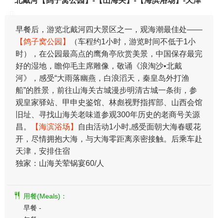
北戴河【鸽子窝公园】-【山海关】-【海滨浴场】-天津
早餐后，游览北戴河四大景区之一，观海潮最佳处——
【鸽子窝公园】
（车程约1小时，游览时间不低于1小
时），在公园最高点的鹰角亭欣赏美景，中国保存最完
好的湿地，瞻仰毛主席雕像，敬诵《浪淘沙•北戴
河》，感受“大雨落幽燕，白浪滔天，秦皇岛外打渔
船”的胜景，前往山海关古城漫步明清古城一条街，参
观皇家驿站、甲申史鉴馆、林彪视野指挥部、山西会馆
旧址、寻找山海关老味道参观300年历史的老商号关源
昌。
【海滨浴场】
自由活动1小时,感受面朝大海春暖花
开，尽情拥抱大海，与大海零距离亲密接触。后乘车赴
天津，安排住宿
独家：山海关荤锅宴60/人
用餐(Meals)：
早餐 -