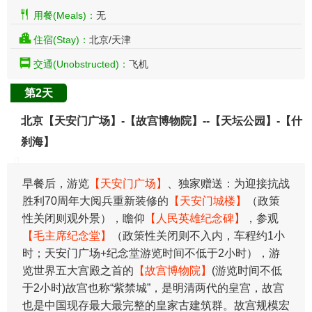
用餐(Meals)：
无
住宿(Stay)：
北京/天津
交通(Unobstructed)：
飞机
第2天
北京【天安门广场】-【故宫博物院】--【天坛公园】-【什
刹海】
早餐后，游览
【天安门广场】
、独家赠送：为迎接抗战
胜利70周年大阅兵重新装修的
【天安门城楼】
（政策
性关闭则观外景），瞻仰
【人民英雄纪念碑】
，参观
【毛主席纪念堂】
（政策性关闭则不入内，车程约1小
时；天安门广场+纪念堂游览时间不低于2小时），游
览世界五大宫殿之首的
【故宫博物院】
(游览时间不低
于2小时)故宫也称“紫禁城”，是明清两代的皇宫，故宫
也是中国现存最大最完整的皇家古建筑群。故宫规模宏