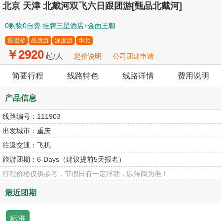
北京 天津 北戴河双飞六日跟团游[甄品北戴河]
0购物0自费 挂牌三星酒店+金面王朝
跟团游
品质游
深度游
华北
￥2920
起/人
起价说明
公司团建申请
简要行程
线路特色
线路详情
费用说明
产品信息
线路编号：
111903
出发城市：
重庆
往返交通：
飞机
旅游团期：
6-Days（建议提前5天报名）
行程价格仅供参考，节假日有一定浮动，以传阅为准！
最近团期
标准