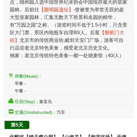
点，颐和园入选中国世界纪录协会中国现存最大的皇家
园林。后前往
【圆明园遗址】
-曾被誉为举世无双的超
大型皇家园林，汇集无数天下胜景和名园的精华，
有“万园之园”之称。（游览时间不低于1.5小时，只含景
区大门票，景区内电瓶车自理80/人。后逛
【新前门大
街】
北京市的传统商业街,毗邻天安门广场，游客可自
行品尝老北京特色美食，感受老北京历史文化。
独家：老北京传统特色美食—都一处烧麦馆（40/人）
用餐(Meals)：
早餐 -
午餐 -
住宿(Stay)：
秦皇岛
交通(Unobstructed)：
汽车
第5天