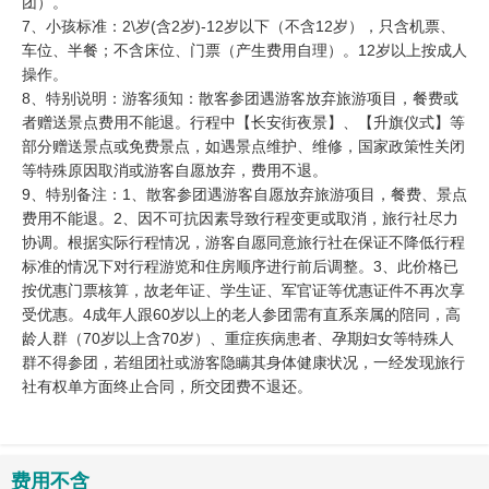
团）。
7、小孩标准：2\岁(含2岁)-12岁以下（不含12岁），只含机票、
车位、半餐；不含床位、门票（产生费用自理）。12岁以上按成人
操作。
8、特别说明：游客须知：散客参团遇游客放弃旅游项目，餐费或
者赠送景点费用不能退。行程中【长安街夜景】、【升旗仪式】等
部分赠送景点或免费景点，如遇景点维护、维修，国家政策性关闭
等特殊原因取消或游客自愿放弃，费用不退。
9、特别备注：1、散客参团遇游客自愿放弃旅游项目，餐费、景点
费用不能退。2、因不可抗因素导致行程变更或取消，旅行社尽力
协调。根据实际行程情况，游客自愿同意旅行社在保证不降低行程
标准的情况下对行程游览和住房顺序进行前后调整。3、此价格已
按优惠门票核算，故老年证、学生证、军官证等优惠证件不再次享
受优惠。4成年人跟60岁以上的老人参团需有直系亲属的陪同，高
龄人群（70岁以上含70岁）、重症疾病患者、孕期妇女等特殊人
群不得参团，若组团社或游客隐瞒其身体健康状况，一经发现旅行
社有权单方面终止合同，所交团费不退还。
费用不含