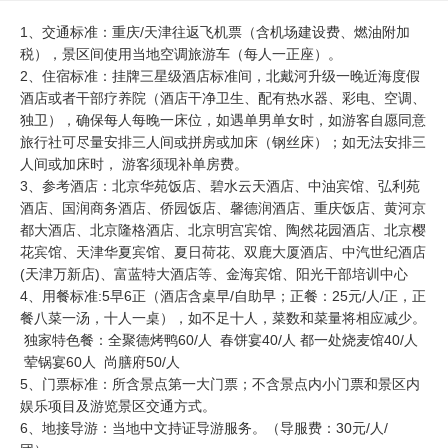
1、交通标准：重庆/天津往返飞机票（含机场建设费、燃油附加
税），景区间使用当地空调旅游车（每人一正座）。
2、住宿标准：挂牌三星级酒店标准间，北戴河升级一晚近海度假
酒店或者干部疗养院（酒店干净卫生、配有热水器、彩电、空调、
独卫），确保每人每晚一床位，如遇单男单女时，如游客自愿同意
旅行社可尽量安排三人间或拼房或加床（钢丝床）；如无法安排三
人间或加床时， 游客须现补单房费。
3、参考酒店：北京华苑饭店、碧水云天酒店、中油宾馆、弘利苑
酒店、国润商务酒店、侨园饭店、馨德润酒店、重庆饭店、黄河京
都大酒店、北京隆格酒店、北京明宫宾馆、陶然花园酒店、北京樱
花宾馆、天津华夏宾馆、夏日荷花、双鹿大厦酒店、中汽世纪酒店
(天津万新店)、富蓝特大酒店等、金海宾馆、阳光干部培训中心
4、用餐标准:5早6正（酒店含桌早/自助早；正餐：25元/人/正，正
餐八菜一汤，十人一桌），如不足十人，菜数和菜量将相应减少。
独家特色餐：全聚德烤鸭60/人 春饼宴40/人 都一处烧麦馆40/人
荤锅宴60人 尚膳府50/人
5、门票标准：所含景点第一大门票；不含景点内小门票和景区内
娱乐项目及游览景区交通方式。
6、地接导游：当地中文持证导游服务。（导服费：30元/人/