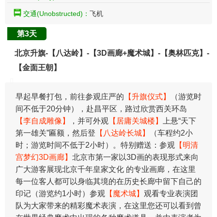
交通(Unobstructed)：
飞机
第3天
北京升旗-【八达岭】-【3D画廊+魔术城】-【奥林匹克】-
【金面王朝】
早起早餐打包，前往参观庄严的
【升旗仪式】
（游览时
间不低于20分钟），赴昌平区，路过欣赏西关环岛
【李自成雕像】
，并可外观
【居庸关城楼】
上悬“天下
第一雄关”匾额，然后登
【八达岭长城】
（车程约2小
时；游览时间不低于2小时）。特别赠送：参观
【明清
宫梦幻3D画廊】
北京市第一家以3D画的表现形式来向
广大游客展现北京千年皇家文化 的专业画廊，在这里
每一位客人都可以身临其境的在历史长廊中留下自己的
印记（游览约1小时）参观
【魔术城】
观看专业表演团
队为大家带来的精彩魔术表演，在这里您还可以看到曾