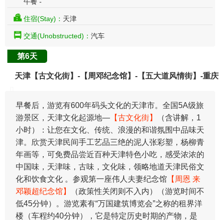
午餐 -
住宿(Stay)：
天津
交通(Unobstructed)：
汽车
第6天
天津【古文化街】-【周邓纪念馆】-【五大道风情街】-重庆
早餐后，游览有600年码头文化的天津市。全国5A级旅
游景区，天津文化起源地—
【古文化街】
（含讲解，1
小时）：让您在文化、传统、浪漫的和谐氛围中品味天
津。欣赏天津民间手工艺品三绝的泥人张彩塑，杨柳青
年画等，可免费品尝近百种天津特色小吃，感受浓浓的
中国味，天津味，古味，文化味，领略地道天津民俗文
化和饮食文化 。参观第一座伟人夫妻纪念馆
【周恩 来
邓颖超纪念馆】
（政策性关闭则不入内）（游览时间不
低45分钟）。游览素有“万国建筑博览会”之称的租界洋
楼（车程约40分钟），它是特定历史时期的产物，是