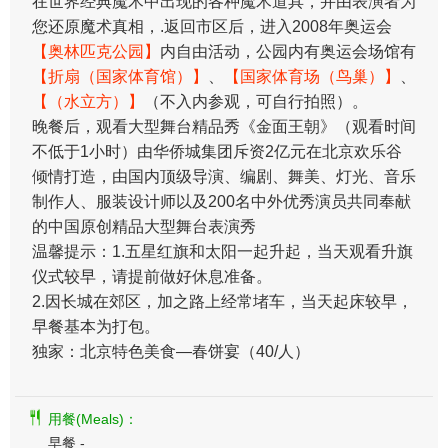
在世界经典魔术中出现的各种魔术道具，并由表演者为
您还原魔术真相，.返回市区后，进入2008年奥运会
【奥林匹克公园】
内自由活动，公园内有奥运会场馆有
【折扇（国家体育馆）】
、
【国家体育场（鸟巢）】
、
【（水立方）】
（不入内参观，可自行拍照）。
晚餐后，观看大型舞台精品秀《金面王朝》（观看时间
不低于1小时）由华侨城集团斥资2亿元在北京欢乐谷
倾情打造，由国内顶级导演、编剧、舞美、灯光、音乐
制作人、服装设计师以及200名中外优秀演员共同奉献
的中国原创精品大型舞台表演秀
温馨提示：1.五星红旗和太阳一起升起，当天观看升旗
仪式较早，请提前做好休息准备。
2.因长城在郊区，加之路上经常堵车，当天起床较早，
早餐基本为打包。
独家：北京特色美食—春饼宴（40/人）
用餐(Meals)：
早餐 -