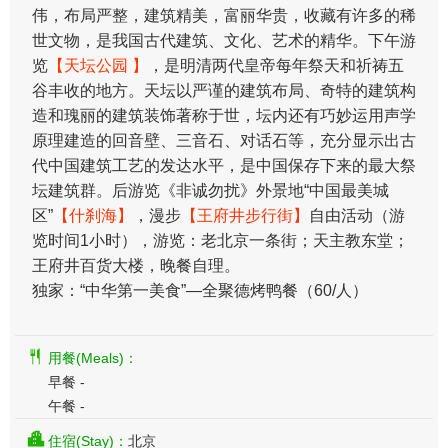
伟，布局严整，建筑精美，富丽华贵，收藏有许多的稀
世文物，是我国古代建筑、文化、艺术的精华。下午游
览
【天坛公园 】
，是明清两代皇帝每年祭天和祈祷五
谷丰收的地方。天坛以严谨的建筑布局、奇特的建筑构
造和瑰丽的建筑装饰著称于世，坛内还有巧妙运用声学
原理建造的回音壁、三音石、对话石等，充分显示出古
代中国建筑工艺的发达水平，是中国保存下来的最大祭
坛建筑群。后游览《非诚勿扰》外景地“中国最美城
区”
【什刹海】
，漫步
【王府井步行街】
自由活动（游
览时间1小时），游览：老北京一条街；天主教东堂；
王府井百货大楼，晚餐自理。
独家：“中华第一美食”—全聚德烤鸭餐（60/人）
用餐(Meals)：
早餐 -
午餐 -
住宿(Stay)：
北京