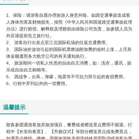
1、保险：请游客自愿办理旅游人身意外险。如因交通事故造成客
人身体伤害及财物损失，按照《中华人民共和国道路交通事故处理
办法》进行赔偿。解释权及理赔权由保险公司负责，如参团人员为
外宾请提前告之旅行社。
2、 游客自行出发点至江北国际机场的往返交通费用。
3、 国际油价波动引起的国际机票燃油附加费的临时上涨，上浮具
体金额遵照各大航空公司的有关通知执行。
4、 旅游期间一切私人性质的自由自主消费，如：洗衣，通讯，娱
乐或自由自主购物等。
5、 因战争，台风，海啸，地震等不可抗力而引起的食宿费用。
6、行程中罗列以外的一切费用。
温馨提示
散客参团遇游客放弃旅游项目，餐费或者赠送景点费用不能退。行
程中【长安街夜景】、【升旗仪式】等部分赠送景点或免费景点，
如遇景点维护、维修，国家政策性关闭等特殊原因取消或游客自愿