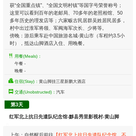
获“全国重点镇”、“全国文明村镇”等国字号荣誉称号；
这里可以看到百年的老邮局、70多年的老照相馆、50
多年历史的理发店等；六家畈古民居群吴姓居民居多，
村中出过淮军将领、军阀海军次长、少将等。
傍晚：游后乘车赴中国旅游名城-黄山市（车程约3.5小
时），抵达山脚酒店入住、用晚餐。
用餐(Meals)：
午餐 -
晚餐 -
住宿(Stay)：
黄山脚挂三星新鹏大酒店
交通(Unobstructed)：
汽车
第3天
红军北上抗日先遣队纪念馆-黟县秀里影视村-黄山脚
上午：自然醒后前往
【红军北上抗日先遣队纪念馆，不