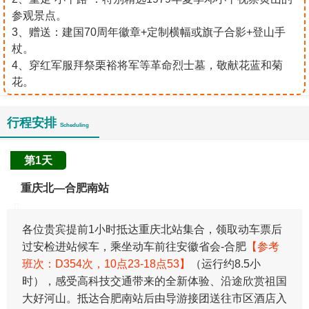
参观景点。
3、赠送：建国70周年徽章+定制横幅或旗子合影+登山手
杖。
4、穿红军服拜祭栗裕将军等革命烈士墓，敬献花蓝和菊
花。
行程安排
Scheduling
第1天
重庆北—合肥南站
各位贵宾提前1小时抵达重庆北站集合，领取动车票后
过安检进站候车，乘坐动车前往安徽省会-合肥
【参考
班次：D354次，10点23-18点53】
（运行约8.5小
时），感受高科技交通带来的全新体验、沿途欣赏祖国
大好河山。抵达合肥南站后由导游接团送往市区酒店入