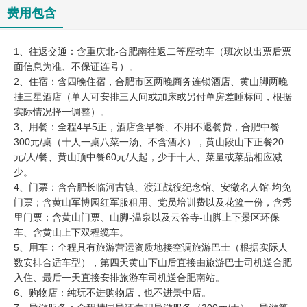
费用包含
1、往返交通：含重庆北-合肥南往返二等座动车（班次以出票后票
面信息为准、不保证连号）。
2、住宿：含四晚住宿，合肥市区两晚商务连锁酒店、黄山脚两晚
挂三星酒店（单人可安排三人间或加床或另付单房差睡标间，根据
实际情况择一调整）。
3、用餐：全程4早5正，酒店含早餐、不用不退餐费，合肥中餐
300元/桌（十人一桌八菜一汤、不含酒水），黄山段山下正餐20
元/人/餐、黄山顶中餐60元/人起，少于十人、菜量或菜品相应减
少。
4、门票：含合肥长临河古镇、渡江战役纪念馆、安徽名人馆-均免
门票；含黄山军博园红军服租用、党员培训费以及花篮一份，含秀
里门票；含黄山门票、山脚-温泉以及云谷寺-山脚上下景区环保
车、含黄山上下双程缆车。
5、用车：全程具有旅游营运资质地接空调旅游巴士（根据实际人
数安排合适车型），第四天黄山下山后直接由旅游巴士司机送合肥
入住、最后一天直接安排旅游车司机送合肥南站。
6、购物店：纯玩不进购物店，也不进景中店。