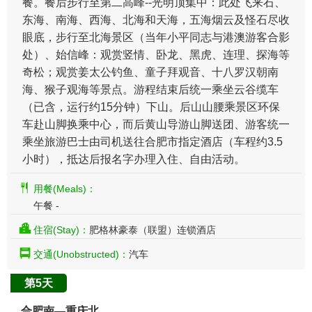
餐。餐后步行至第二高峰--光明顶集中：此处飞来石、
东海、南海、西海、北海和天海，五海烟云及怪石尽收
眼底，步行至北海景区（当年小平同志与港澳游客合影
处）、始信峰：观赏竖情、卧龙、黑虎、连理、探海等
奇松；观赏姜太公钓鱼、童子拜观音、十八罗汉朝南
海、猴子观海等景点。游程结束后统一乘坐云谷缆车
（已含，运行约15分钟）下山。后山山腰乘景区环保
车赴山脚换乘中心，而后黄山导游山脚送团、游客统一
乘坐旅游巴士由司机送往合肥市指定酒店（车程约3.5
小时），抵达后报名字办理入住、自由活动。
用餐(Meals)：
午餐 -
住宿(Stay)：
肥格林豪泰（联盟）连锁酒店
交通(Unobstructed)：
汽车
第5天
合肥南—重庆北