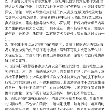
2、请游客认真填写宾客意见书，我社将以自填的意见书作为处理
投诉及反馈的依据，回程后我社不再接受任何投诉；如您对接待有
异议，请第一时间向导游或旅行社工作人员反馈,以便我社及时核
实处理,否则视为满意。旅游者在行程中因个人原因自行离队或放
弃旅游景点，需向地接导游作事先书面说明，行程内所含项目内容
未产生的费用视为自动放弃，恕不退还、也不换等价项目。如使用
老年证、导游证、残疾证、军官证等各类证件，请在报名时提前告
知。
3、在不减少景点及游览时间的前提下，导游可根据遇到的实际情
况对景点游览的先后顺序进行调整；遇到不可抗力或恶劣天气时，
为保证安全，导游可对行程做出调整或取消，游客可与旅行社协商
解决相关事宜。
4、旅行社不推荐游客参加人身安全不确定的活动，旅行社禁止游
客进行江、河、湖、海的游泳活动，游客擅自行动，产生后果，旅
行社不承担责任；游客必须保证自身身体健康良好的前提下参加旅
行社安排的旅游行程，不得欺骗隐瞒，若因游客身体不适而发生任
何意外，旅行社不承担责任；在旅游过程当中，游客应保管好随身
携带的财物，保管不妥引起遗失及损坏，旅行社不承担责任。
5、酒店房间内如有标价物品，均属游客根据自身所需、自由自主
的消费物品，不包含在团费中，请斟酌使用；如有拆封，请离店时
在酒店前台付费；在入厕或洗浴时请小心台阶，以及因水渍或洗漱