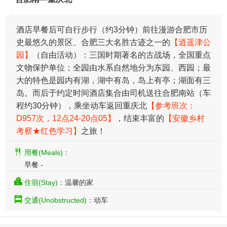
酒店早餐后可自行步行（约3分钟）前往漫游合肥市历
史最悠久的景区、合肥三大名胜古迹之一的
【逍遥津公
园】
（自由活动）：三国时期著名的古战场，全国重点
文物保护单位；全园由水系自然地分为东园、西园；最
大的特色是园内有湖，湖中有岛，岛上有亭；湖面有三
岛。而后于约定时间酒店集合由司机送往合肥南站（车
程约30分钟），乘坐动车返回重庆北
【参考班次：
D957次，12点24-20点05】
，结束丰富的
【安徽乡村
考察★红色学习】
之旅！
用餐(Meals)：
早餐 -
住宿(Stay)：
温馨的家
交通(Unobstructed)：
动车