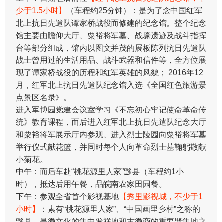
少于1.5小时】
（车程约25分钟）：是为了念中国红军
北上抗日先遣队谭家桥战役而修建的纪念馆。整个纪念
馆主要由瞻仰大厅、粟裕将军墓、战壕遗迹及战斗指挥
台等部分组成，馆内以图文并茂的展板陈列抗日先遣队
战士曾用过的生活用品、战斗武器和信件等，全方位展
现了谭家桥战役的历程和红军英雄的风貌； 2016年12
月，红军北上抗日先遣队纪念馆入选《全国红色旅游景
点景区名录》。
进入军博园党建会议室学习《不忘初心牢记使命革命传
统》教育课程，而后进入红军北上抗日先遣队纪念大厅
和粟裕将军展示厅内参观、进入烈士陵园向粟裕将军墓
举行仪式献花篮，并同时每个人向革命烈士墓鞠躬敬献
小菊花。
中午：而后车赴“桃花源里人家”黟县（车程约1小
时），抵达后用午餐，品皖南农家田园餐。
下午：参观全省首个影视基地
【秀里影视城，不少于1
小时】
：素有“桃花源里人家”、“中国画里乡村”之称的
黟县，是徽文化的集中发祥地和古徽商的重要聚集地之