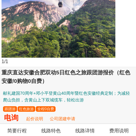
1
/1
重庆直达安徽合肥双动5日红色之旅跟团游报价（红色
安徽/0购物0自费）
献礼建国70周年+邓小平登黄山40周年暨红色安徽经典定制；为减轻
爬山负担，含黄山上下双城缆车，轻松出游
跟团游
红色旅游
全程0自费
电询
起价说明
公司团建申请
简要行程
线路特色
线路详情
费用说明