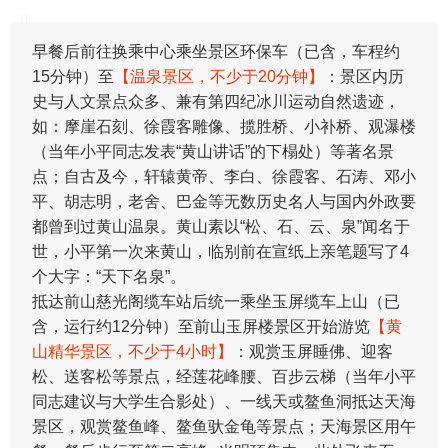
早餐后前往换乘中心乘坐景区环保车（已含，车程约
15分钟）至
【温泉景区，不少于20分钟】
：景区内历
史与人文景点众多、兼有第四纪冰川运动自然遗迹，
如：摩崖石刻、徐霞客雕像、揽胜桥、小补桥、观瀑楼
（当年小平同志发表“黄山讲话”的下榻处）等著名景
点；自古及今，轩辕黄帝、李白、徐霞客、石涛、邓小
平、胡志明，老舍、巴金等无数历史名人与国内外政要
都曾到过黄山温泉。黄山素以“松、石、云、泉”闻名于
世，小平第一次来黄山，临别前在宣纸上亲笔题写了4
个大字：“天下名泉”。
抵达前山慈光阁缆车站后统一乘坐玉屏缆车上山（已
含，运行约12分钟）至前山玉屏楼景区开始游览
【黄
山精华景区，不少于4小时】
：观赏玉屏睡佛、迎客
松、送客松等景点，经莲花峰腰、百步云梯（当年小平
同志建议与大学生合影处）、一线天或鳌鱼洞抵达天海
景区，观赏鳌鱼峰、鳌鱼驮金龟等景点；天海景区用午