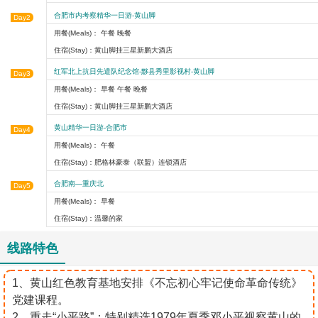
合肥市内考察精华一日游-黄山脚
Day2
用餐(Meals)： 午餐 晚餐
住宿(Stay)：黄山脚挂三星新鹏大酒店
红军北上抗日先遣队纪念馆-黟县秀里影视村-黄山脚
Day3
用餐(Meals)： 早餐 午餐 晚餐
住宿(Stay)：黄山脚挂三星新鹏大酒店
黄山精华一日游-合肥市
Day4
用餐(Meals)： 午餐
住宿(Stay)：肥格林豪泰（联盟）连锁酒店
合肥南—重庆北
Day5
用餐(Meals)： 早餐
住宿(Stay)：温馨的家
线路特色
1、黄山红色教育基地安排《不忘初心牢记使命革命传统》
党建课程。
2、重走“小平路”：特别精选1979年夏季邓小平视察黄山的