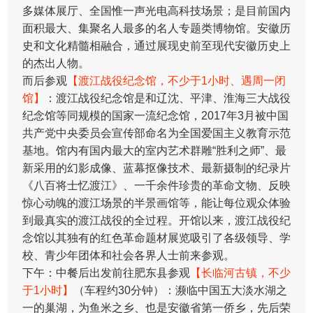
多媒体展厅、全国惟一声光电高科技场景；是目前国内
面积最大、集聚名人最多的名人专题类博物馆。安徽历
史和文化精髓相融合，通过展现史前至现代安徽历史上
的杰出人物。
而后参观
【渡江战役纪念馆，不少于1小时、遇周一闭
馆】
：渡江战役纪念馆是和辽沈、平津、淮海三大战役
纪念馆等同规模的国家一流纪念馆，2017年3月被中国
共产党中央委员会宣传部命名为全国爱国主义教育示范
基地。馆内有国内最大的室内艺术群雕“胜利之师”、最
新采用的幻影成像、蓝幕抠像技术、最新摄制的纪录片
《八百将士忆渡江》、一千余件珍贵的革命文物、反映
惊心动魄的渡江场景的半景画馆等，能让每位观众体验
到最真实的渡江战役的全过程。开馆以来，渡江战役纪
念馆以其独有的红色革命题材展览吸引了各级领导、学
校、青少年团体和社会各界人士前来参观。
下午：中餐后出发前往肥东县参观
【长临河古镇，不少
于1小时】
（车程约30分钟）：濒临中国五大淡水湖之
一的巢湖，为鱼米之乡、也是安徽省第一侨乡，先后荣