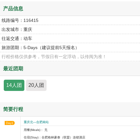
产品信息
线路编号：
116415
出发城市：
重庆
往返交通：
动车
旅游团期：
5-Days（建议提前5天报名）
行程价格仅供参考，节假日有一定浮动，以传阅为准！
最近团期
14人团
20人团
简要行程
重庆北—合肥南站
Day1
用餐(Meals)： 无
住宿(Stay)：合肥格林豪泰（联盟）连锁酒店