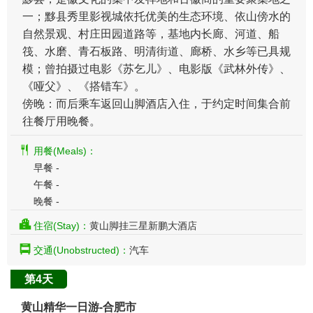
一；黟县秀里影视城依托优美的生态环境、依山傍水的
自然景观、村庄田园道路等，基地内长廊、河道、船
筏、水磨、青石板路、明清街道、廊桥、水乡等已具规
模；曾拍摄过电影《苏乞儿》、电影版《武林外传》、
《哑父》、《搭错车》。
傍晚：而后乘车返回山脚酒店入住，于约定时间集合前
往餐厅用晚餐。
用餐(Meals)：
早餐 -
午餐 -
晚餐 -
住宿(Stay)：
黄山脚挂三星新鹏大酒店
交通(Unobstructed)：
汽车
第4天
黄山精华一日游-合肥市