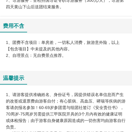
7、导游服务：全程持国导证专职导游服务（300元/天），导游第
四天黄山下山后送团结束服务。
费用不含
1、团费不含项目：单房差，一切私人消费，旅游意外险，以上
【包含项目】中未提及的其他内容。
2、自理景点：无自费景点推荐。
温馨提示
1、请游客提供准确姓名、身份证号，因提供错误名单信息而产生
的改签或退票费由游客自付；有心脏病、高血压、哮喘等疾病的游
客请勿报名参加！60-69岁参团需与组团社签订《安全责任书》，
70周岁-75周岁另需提供三甲医院开具的3个月内有效的健康证明
或体检报告；由于游客自身健康原因造成的一切伤害均由游客自行
负责。