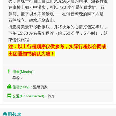
扬，体现一种自由自在而又充满探险的精神。游客行走
在廊桥上如云中漫步，可以 720 度全景俯瞰龙缸、石
笋河、盖下坝水库等景观——在薄云缭绕的脚下方是
石笋耸立、碧水环绕青山。
待您将美景都尽收眼底，并将快乐的心情打包完毕后，
下午 15:30 左右乘车返渝（约 350 公里，5 小时），结
束愉快旅程！
注：以上行程顺序仅供参考，实际行程以合同或
出团通知书确认为准！
用餐(Meals)：
早餐 -
住宿(Stay)：
温馨的家
交通(Unobstructed)：
汽车
费用包含