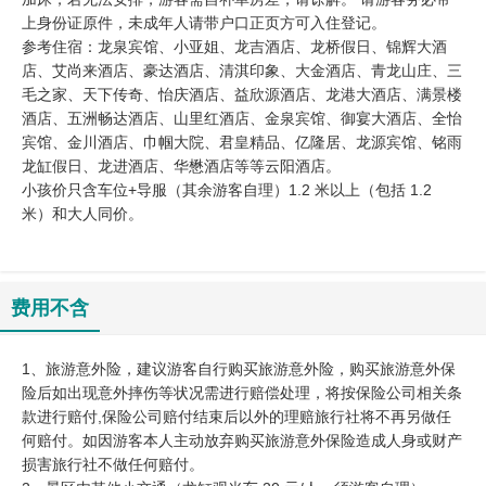
上身份证原件，未成年人请带户口正页方可入住登记。
参考住宿：龙泉宾馆、小亚姐、龙吉酒店、龙桥假日、锦辉大酒
店、艾尚来酒店、豪达酒店、清淇印象、大金酒店、青龙山庄、三
毛之家、天下传奇、怡庆酒店、益欣源酒店、龙港大酒店、满景楼
酒店、五洲畅达酒店、山里红酒店、金泉宾馆、御宴大酒店、全怡
宾馆、金川酒店、巾帼大院、君皇精品、亿隆居、龙源宾馆、铭雨
龙缸假日、龙进酒店、华懋酒店等等云阳酒店。
小孩价只含车位+导服（其余游客自理）1.2 米以上（包括 1.2
米）和大人同价。
费用不含
1、旅游意外险，建议游客自行购买旅游意外险，购买旅游意外保
险后如出现意外摔伤等状况需进行赔偿处理，将按保险公司相关条
款进行赔付,保险公司赔付结束后以外的理赔旅行社将不再另做任
何赔付。如因游客本人主动放弃购买旅游意外保险造成人身或财产
损害旅行社不做任何赔付。