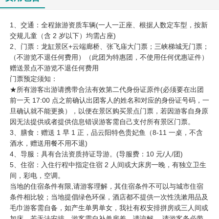
1、交通：全程旅游资质车辆(一人一正座、根据人数定车型，按新
交规儿童（含 2 岁以下）均需占座)
2、门票：龙缸景区+云端廊桥、张飞庙大门票；三峡梯城无门票；
（不游览不退任何费用）（此团为特惠团，不使用任何优惠证件）
赠送景点不游览不退任何费用
门票预定须知：
★所有游客出游请携带合法有效第二代身份证原件(必须要在出团
前一天 17:00 点之前确认出团客人的姓名和对应的身份证号码，一
旦确认就不能更换），以便在景区购买景点门票，若因游客自身原
因无法提供或者提供信息错误游客需自己支付所有景区门票。
3、膳食：赠送 1 早 1 正，品云阳特色贵妃鱼（8-11 一桌，不含
酒水，赠送用餐不用不退)
4、导服：具有合法资质持证导游。(导服费：10 元/人/团)
5、住宿：入住行程中指定住宿 2 人间或大床房一晚，有独立卫生
间，彩电，空调。
当地的住宿条件有限,请游客理解，其住宿条件不可以与城市住宿
条件相比较；当地提倡绿色环保，酒店都不提供一次性洗漱用品及
毛巾游客需自备，如产生单男单女，我社有权安排拼房或三人间或
加床，若无法安排，游客需自补单房差，请谅解。 请游客务必带