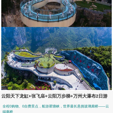
云阳天下龙缸+张飞庙+云阳万步梯+万州大瀑布2日游
全程0购物、0自费景点，船游瞿塘峡，世界最长悬挑玻璃廊桥——云
端廊桥