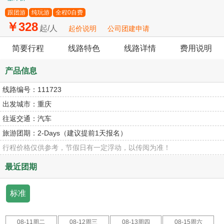
跟团游
纯玩游
全程0自费
￥328
起/人
起价说明
公司团建申请
简要行程
线路特色
线路详情
费用说明
产品信息
线路编号：
111723
出发城市：
重庆
往返交通：
汽车
旅游团期：
2-Days（建议提前1天报名）
行程价格仅供参考，节假日有一定浮动，以传阅为准！
最近团期
标准
08-11周二
08-12周三
08-13周四
08-15周六