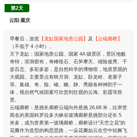
第2天
云阳-重庆
早餐后，游览
【龙缸国家地质公园】
及
【云端廊桥】
（不低于 4 小时）。
天下龙缸：国家地质公园、国家 4A 级景区，景区地貌
奇特，溶洞密布，奇峰怪石、石笋摩天、雄险俊秀、千
姿百态、多彩多姿，是自然科学的博物馆，地质景观的
大观园。主要景点有映月洞、龙缸、卧龙岭、老寨子
等。集雄、奇、险、峻、幽、静、秀丽各种神韵于一
体，视自然气候因素可欣赏到壮观的云海、彩霞等胜
景。
云端廊桥：悬挑长廊桥云端向外悬挑 26.68 米，比举世
闻名的美国科罗拉多大峡谷玻璃廊桥悬挑部分还长 5
米多，成为世界第一玻璃廊桥，廊桥设计“天空之花”的
花瓣作为造型的构思思路，一朵花瓣如云在空中轻舞飞