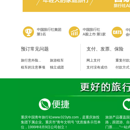
预订常见问题
支付、发票、保险
旅行意外险...
旅游租车
网上支付
重复付款
租车的注意事项
独立成团
支付没有成功
付款方式
重庆中国青年旅行社www.023yts.com，是重庆旅投
旅游产品覆盖国
集团下属企业。重庆市"青年文明号 "优质服务示范单
路，跟团游、自
位，1999年8月9日公司创立！
门票……"一站