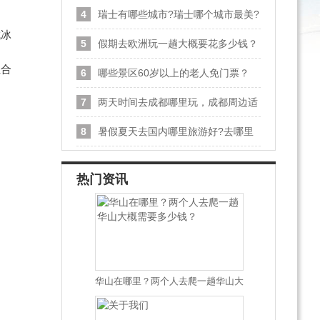
4
瑞士有哪些城市?瑞士哪个城市最美?
瑞士最美城市排名
成冰
5
假期去欧洲玩一趟大概要花多少钱？
组合
6
哪些景区60岁以上的老人免门票？
7
两天时间去成都哪里玩，成都周边适
合两日游的景点
8
暑假夏天去国内哪里旅游好?去哪里
旅游不热?
热门资讯
华山在哪里？两个人去爬一趟华山大
概需要多少钱？