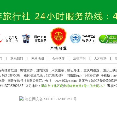
|
|
|
|
|
|
们
联系我们
网站地图
合作伙伴
法律声明
人才招聘
业务经营范围：出境旅游，国内旅游，入境旅游，签证办理，
重庆周边游
，
重庆三峡
：
023-63875509
夜间值班电话：13708392687
网络部(qq)：
347586729
手机版：
m.
重庆中国青年旅行社
有限公司江北分社 www.023yts.com
备案号：
渝ICP备09056673
13708392687
查看
热线
公司地址：
重庆市江北区观音桥建新南路1号中信大厦23-7
渝公网安备 50010502001356号