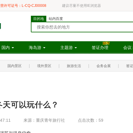
营许可证号：L-CQ-CJ00008
建议尽量不使用IE浏览器
目的地
站内百度
国内
海岛游
主题游
签证办理
会议
|
|
|
|
|
国内景区
境外景区
旅游生活
会务会展
签
冬天可以玩什么？
47:11
来源：重庆青年旅行社
点击次数：59