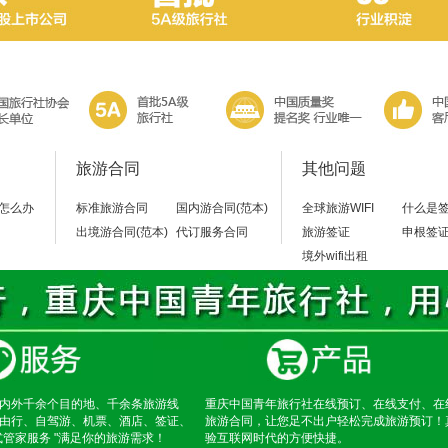
旅游合同
其他问题
怎么办
标准旅游合同
国内游合同(范本)
全球旅游WIFI
什么是
出境游合同(范本)
代订服务合同
旅游签证
申根签
境外wifi出租
内外千余个目的地、千余条旅游线
重庆中国青年旅行社在线预订、在线支付、在
由行、自驾游、机票、酒店、签证、
旅游合同，让您足不出户轻松完成旅游预订！
式管家服务 "满足你的旅游需求！
验互联网时代的方便快捷。