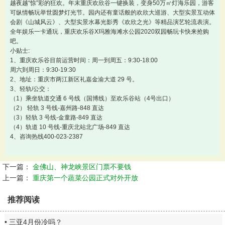
越夜越“惊”彩的狂欢。年末重庆欢欣谷一键换装，变身50万㎡灯海乐园，游客
可纵情畅玩举世圆梦灯光节。园内还有童话般的欢欣大巡游、大型实景互动体
会剧《山城风云》、大型实景水幕光影秀《欢欣之光》等精品演艺轮流表演。
全年娱乐一卡通玩，重庆欢乐谷X玛雅海滩水公园2020双园畅玩卡快来抢购
吧。
小贴士:
1、重庆欢乐谷目前运营时间：周一到周五：9:30-18:00
周六到周日：9:30-19:30
2、地址：重庆市两江新区礼嘉金渝大道 29 号。
3、轻轨/公交：
（1）乘坐轨道交通 6 号线（国博线）至欢乐谷站（4号出口）
（2） 轻轨 3 号线-嘉州路-848 直达
（3）轻轨 3 号线-金童路-849 直达
（4）轨道 10 号线-重庆北站北广场-849 直达
4、咨询热线400-023-2387
下一篇：
金佛山、神龙峡景区门票不要钱
上一篇：
重庆第一个蔬菜公园正式对外开放
推荐阅读
三亚4月份冷吗？