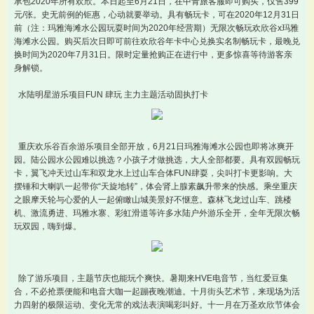
承包2020年所有欢欣。本日起至6月21日，在中青旅客服即可购买，仅售399
元/张。史无前例的钜惠，心动就要举动。具有畅玩卡，可在2020年12月31日
前（注：玛雅海滩水公园玩耍时间为2020年经营期）无限次畅玩欢欣谷x玛雅
海滩水公园。购买后次日即可前往欢欣谷年卡中心兑换实名制畅玩卡，最晚兑
换时间为2020年7月31日。限时定量抢购正在进行中，更多惊喜等待游客亲
身解锁。
水陆明星游乐项目FUN 肆玩 主力主题活动固执打卡
重庆欢乐谷百余游乐项目全部开放，6月21日玛雅海滩水公园也即将冰爽开
园。陆公园水公园难以挑选？小孩子才做挑选，大人全部都要。具有双园畅玩
卡，翼飞冲天过山车和双龙水上过山车合体FUN肆耍，尖叫打卡更影响。大
摆锤和大喇叭一起带你“天旋地转”，体会肾上腺素飙升带来的快感。乘坐重庆
之眼摩天轮与心爱的人一起俯瞰山城美景好不惬意。森林飞龙过山车、跳楼
机、激流勇进、玛雅水寨、彩虹滑道等许多水陆户外游乐全开，全年无限次畅
玩双园，嗨到爆。
除了游乐项目，主题节庆也能玩个爽快。暑期来HVE电音节，当红爱豆集
合，不必抢票便能和电音大咖一起蹦夜晚潮迪。十月街头艺术节，来现场为活
力四射的极限运动、变化无常的戏法表演喝彩叫好。十一月在万圣欢欣节体会