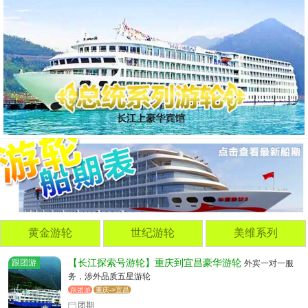
黄金游轮
世纪游轮
美维系列
跟团游
【长江探索号游轮】重庆到宜昌豪华游轮
外宾一对一服
务，涉外品质五星游轮
跟团游
重庆->宜昌
团期