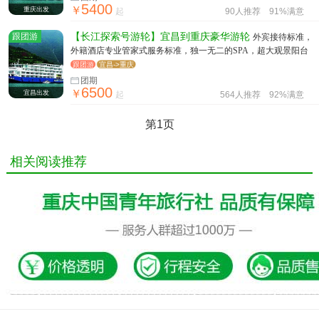
5400
￥
重庆出发
起
90人推荐
91%满意
跟团游
【长江探索号游轮】宜昌到重庆豪华游轮
外宾接待标准，
外籍酒店专业管家式服务标准，独一无二的SPA，超大观景阳台
跟团游
宜昌->重庆
团期
6500
￥
宜昌出发
起
564人推荐
92%满意
第1页
相关阅读推荐