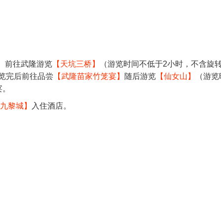
时）前往武隆游览
【天坑三桥】
（游览时间不低于2小时，不含旋
览完后前往品尝
【武隆苗家竹笼宴】
随后游览
【仙女山】
（游览
宴。
九黎城】
入住酒店。