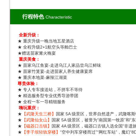
行程特色
Characteristic
全新升级：
★ 重庆升级一晚当地五星酒店
★ 全程升级2+1航空头等舱巴士
★赠送苗家篝火晚宴
重庆美食：
★ 苗家乌江鱼宴-走进乌江人家品尝乌江鲜味
★ 苗家竹笼宴-走进苗家人养生健康宴席
★ 重庆本地菜-麻辣江湖菜
尊贵体验：
★ 专人专车接送站，不拼车不等待
★ 精选服务型专业优秀导游带团
★ 全程一车一导精细服务
嗨玩重庆：
★
【武隆天生三桥】
国家 5A 级景区，世界自然遗产，武隆喀
★
【武隆仙女山】
国家 5A 级景区，被誉为“南国第一牧原”和“东
★
【磁器口古镇】
国家 4A 级景区，磁器口古镇入选全国“非遗
★
【李子坝轻轨穿楼】
“空中列车穿楼而过”“网红车站”，魔幻“8