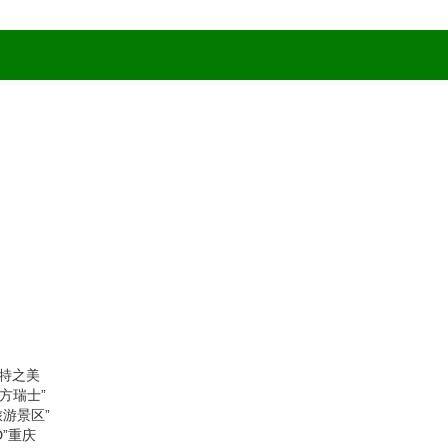
斯特之美
方瑞士”
旅游景区”
D”重庆