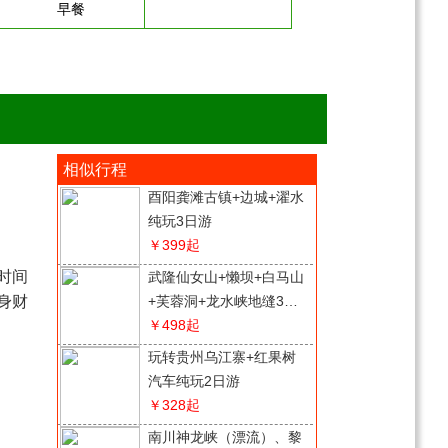
早餐
相似行程
酉阳龚滩古镇+边城+濯水
纯玩3日游
￥399
起
时间
武隆仙女山+懒坝+白马山
身财
+芙蓉洞+龙水峡地缝3日
游
￥498
起
玩转贵州乌江寨+红果树
汽车纯玩2日游
￥328
起
南川神龙峡（漂流）、黎