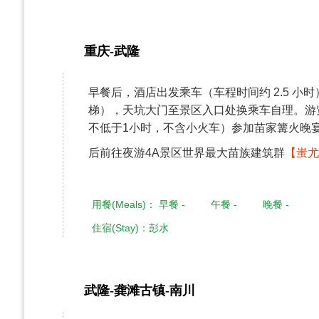
重庆-武隆
第2天
早餐后，酒店出发乘车（车程时间约 2.5 小
梯），天坑大门至景区入口处换乘车自理。游
不低于1小时，不含小火车）参加苗家篝火晚
后前往夜游4A景区世界最大苗族建筑群
【蚩尤
用餐(Meals)： 早餐 - 午餐 - 晚餐 -
住宿(Stay)：彭水
武隆-龚滩古镇-南川
第3天