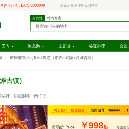
营许可证号：L-CQ-CJ00008
建议尽量不使用IE浏览器
目的地
站内百度
国内
海岛游
主题游
签证办理
会议
游
重庆非去不可5天4晚游（市内+武隆+龚滩古镇）
龚滩古镇）
解放碑、洪崖洞等一网打尽
网上签约，快速便捷
线路编号
Number
：1
￥998
起
市场价
Price
：
青旅价