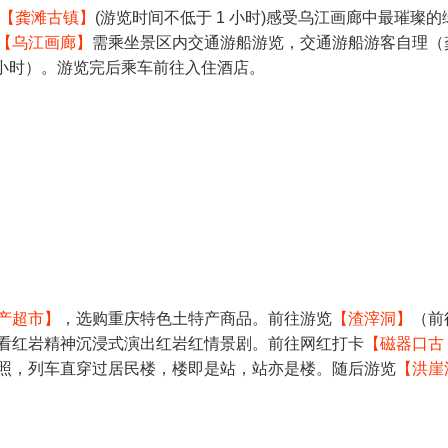
【龚滩古镇】
(游览时间不低于 1 小时)感受乌江画廊中最璀璨的
【乌江画廊】
需乘坐景区内交通游船游览，交通游船游客自理（
 小时）。游览完后乘车前往入住酒店。
产超市】
，选购重庆特色土特产商品。前往游览
【渣滓洞】
（前
看红岩精神沉浸式演出红岩红情景剧。前往网红打卡
【磁器口古
照，列车直穿过居民楼，楼即是站，站亦是楼。随后游览
【洪崖