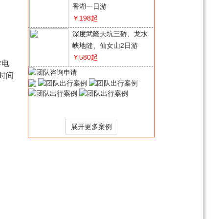
香湖一日游
￥198
起
深度武隆天坑三硚、龙水
峡地缝、仙女山2日游
￥580
起
转电
四川月亮湾/若尔盖/红原
时间
草原经典环线4日游
￥358
起
【巫山·奉节·云阳】全景
渝东北巫山小三峡+云阳
龙缸·云端廊桥+ 张飞庙
￥628
起
+奉节白帝城·瞿塘峡3日
【纯喜】四川千年阆中古
游
城+漫游滕王阁+古城夜景
2日游
￥308
起
贵州水墨乌江寨、十二背
后、双河谷、地下裂缝2
日游
￥358
起