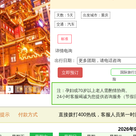
天数：5天
出发城市：重庆
交通：汽车
标准
详情电询
出行日期：
国际旅行
险
2
3
4
5
6
注：孕妇或70岁以上老人需酌情协商。
24小时客服竭诚为您提供咨询服务（节假
提示
付款方式
直接拨打400热线，客服人员第一
2026
年