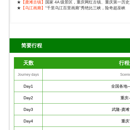
★
【龚滩古镇】
国家 4A 级景区，重庆网红古镇、重庆第一历
★
【乌江画廊】
“千里乌江百里画廊”秀绝比三峡，险奇超巫峡
简要行程
天数
行程
Journey days
Sceni
Day1
全国各地
Day2
重庆
Day3
武隆-龚滩
Day4
重庆