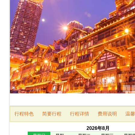
1
行程特色
简要行程
行程详情
费用说明
温馨
2026
年
8
月