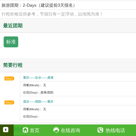
旅游团期：
2-Days（建议提前3天报名）
行程价格仅供参考，节假日有一定浮动，以传阅为准！
最近团期
标准
简要行程
重庆——彭水——龚滩
Day1
用餐(Meals)： 无
住宿(Stay)：龚滩/酉阳
酒店——酉阳——重庆
Day2
用餐(Meals)： 无
住宿(Stay)：
线路特色
首页
在线咨询
热线电话