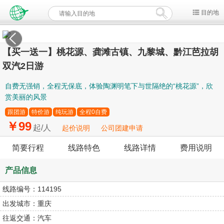
目的地
【买一送一】桃花源、龚滩古镇、九黎城、黔江芭拉胡
双汽2日游
自费无强销，全程无保底，体验陶渊明笔下与世隔绝的“桃花源”，欣
赏美丽的风景
跟团游
特价游
纯玩游
全程0自费
￥99
起/人
起价说明
公司团建申请
简要行程
线路特色
线路详情
费用说明
产品信息
线路编号：
114195
出发城市：
重庆
往返交通：
汽车