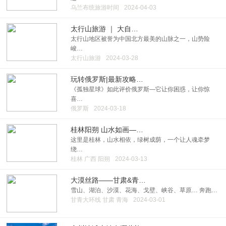
乌兰布统旅游时间
2024-04-03
太行山旅游 ｜ 大自…
太行山地区被誉为中国北方最美的山脉之一，山势险
峻…
太行山旅游
2024-03-28
玩转俄罗斯|最新攻略…
《孤独星球》如此评价俄罗斯—它让你困惑，让你惊
喜…
俄罗斯
2024-03-18
桂林阳朔 山水如画—…
这里是桂林，山水相依，绿树成荫，一个让人魂牵梦
绕…
桂林 广西 阳朔
2024-03-13
大漠丝路——甘肃&青…
雪山、湖泊、沙漠、花海、戈壁、峡谷、草原… 奔跑…
甘青大环线 甘肃 青海
2024-03-01