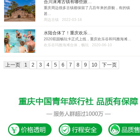
合川涞滩古镇有哪些旅…
重庆周边很多古镇都保留了几百年来的原貌，有的镇
甚…
周边古镇
2022-03-18
水陆合体了！重庆欢乐…
2020双园畅玩卡正式上线，重庆欢乐谷和玛雅海滩…
欢乐谷玛雅海滩合体，畅玩
2020-06-10
上一页
1
2
3
4
5
6
7
8
9
10
下一页