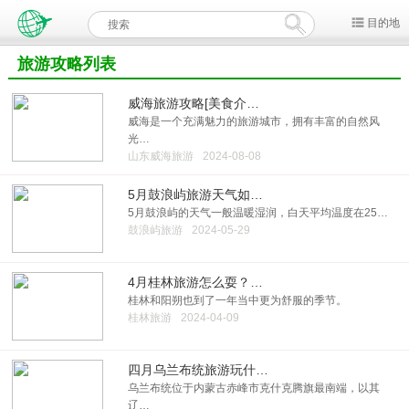
目的地
旅游攻略列表
威海旅游攻略[美食介…
威海是一个充满魅力的旅游城市，拥有丰富的自然风
光…
山东威海旅游
2024-08-08
5月鼓浪屿旅游天气如…
5月鼓浪屿的天气一般温暖湿润，白天平均温度在25…
鼓浪屿旅游
2024-05-29
4月桂林旅游怎么耍？…
桂林和阳朔也到了一年当中更为舒服的季节。
桂林旅游
2024-04-09
四月乌兰布统旅游玩什…
乌兰布统位于内蒙古赤峰市克什克腾旗最南端，以其
辽…