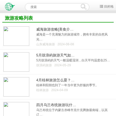
目的地
旅游攻略列表
威海旅游攻略[美食介…
威海是一个充满魅力的旅游城市，拥有丰富的自然风
光…
山东威海旅游
2024-08-08
5月鼓浪屿旅游天气如…
5月鼓浪屿的天气一般温暖湿润，白天平均温度在25…
鼓浪屿旅游
2024-05-29
4月桂林旅游怎么耍？…
桂林和阳朔也到了一年当中更为舒服的季节。
桂林旅游
2024-04-09
四月乌兰布统旅游玩什…
乌兰布统位于内蒙古赤峰市克什克腾旗最南端，以其
辽…