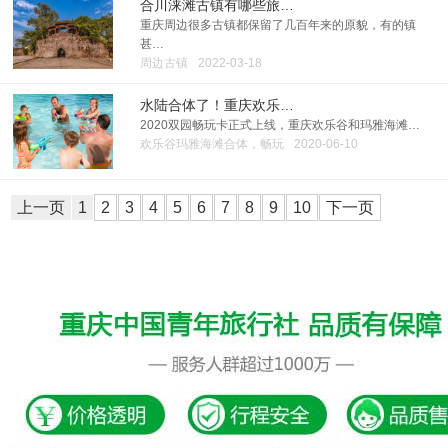
合川涞滩古镇有哪些旅…
重庆周边很多古镇都保留了几百年来的原貌，有的镇
甚…
周边古镇
2022-03-18
水陆合体了！重庆欢乐…
2020双园畅玩卡正式上线，重庆欢乐谷和玛雅海滩…
欢乐谷玛雅海滩合体，畅玩
2020-06-10
上一页
1
2
3
4
5
6
7
8
9
10
下一页