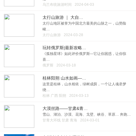
乌兰布统旅游时间
2024-04-03
太行山旅游 ｜ 大自…
太行山地区被誉为中国北方最美的山脉之一，山势险
峻…
太行山旅游
2024-03-28
玩转俄罗斯|最新攻略…
《孤独星球》如此评价俄罗斯—它让你困惑，让你惊
喜…
俄罗斯
2024-03-18
桂林阳朔 山水如画—…
这里是桂林，山水相依，绿树成荫，一个让人魂牵梦
绕…
桂林 广西 阳朔
2024-03-13
大漠丝路——甘肃&青…
雪山、湖泊、沙漠、花海、戈壁、峡谷、草原… 奔跑…
甘青大环线 甘肃 青海
2024-03-01