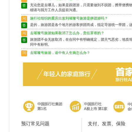
无论您是去哪儿，如果是跟团游，只需要做到不脱团，携带便携
答
细请与我方工作人员提前沟通。
问
旅行社组织的重庆出发到璀璨号旅游是拼团游吗？
是的，旅游团是各个地方的游客拼团而成，指定导游统一带团，
答
问
去璀璨号旅游如果取消了怎么办，责任算谁的？
旅游团不会无故取消，在合同中有明确规定，团天气恶劣，地质
答
同中有标明。
问
去璀璨号旅游，途中有人生病怎么办？
出行前请确保身体状况良好，如果身体异样请别选择出行，旅游
答
富的导游会作出准确的判断，请配合。
问
去璀璨号旅游途中脱团了怎么办？
请保留好导游的电话，以备不时之需。如果情况特殊请及时联系
答
预订常见问题
支付、发票、保险