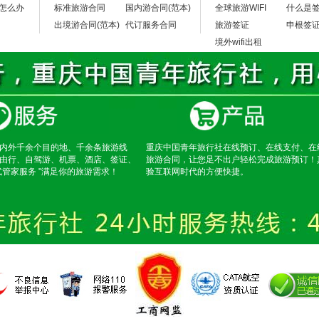
怎么办
标准旅游合同
国内游合同(范本)
全球旅游WIFI
什么是
出境游合同(范本)
代订服务合同
旅游签证
申根签
境外wifi出租
内外千余个目的地、千余条旅游线
重庆中国青年旅行社在线预订、在线支付、在
由行、自驾游、机票、酒店、签证、
旅游合同，让您足不出户轻松完成旅游预订！
式管家服务 "满足你的旅游需求！
验互联网时代的方便快捷。