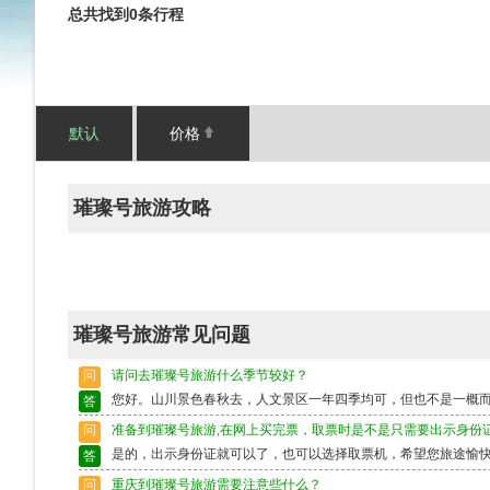
总共找到0条行程
默认
价格
璀璨号旅游攻略
璀璨号旅游常见问题
问
请问去璀璨号旅游什么季节较好？
您好。山川景色春秋去，人文景区一年四季均可，但也不是一概
答
问
准备到璀璨号旅游,在网上买完票，取票时是不是只需要出示身份
是的，出示身份证就可以了，也可以选择取票机，希望您旅途愉
答
问
重庆到璀璨号旅游需要注意些什么？