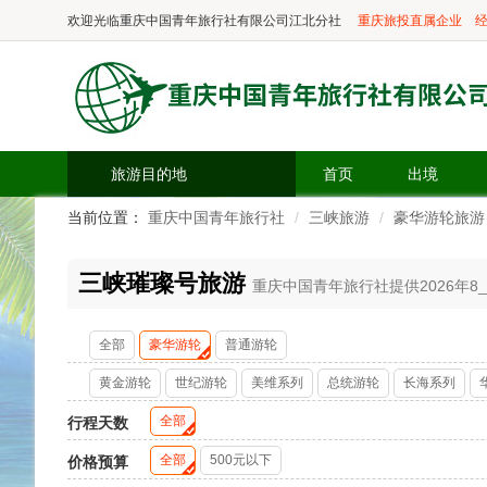
欢迎光临
重庆中国青年旅行社有限公司江北分社
重庆旅投直属企业
经
旅游目的地
首页
出境
当前位置：
重庆中国青年旅行社
三峡旅游
豪华游轮旅游
三峡璀璨号旅游
重庆中国青年旅行社提供2026年8_
全部
豪华游轮
普通游轮
黄金游轮
世纪游轮
美维系列
总统游轮
长海系列
全部
行程天数
全部
500元以下
价格预算