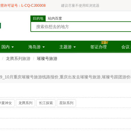
营许可证号：L-CQ-CJ00008
建议尽量不使用IE浏览器
目的地
站内百度
国内
海岛游
主题游
签证办理
会议
龙腾系列旅游
璀璨号旅游
9_10月重庆璀璨号旅游线路报价,重庆出发去璀璨号旅游,璀璨号跟团游价格/费
华夏神女
龙腾系列
长江探索
星际系列