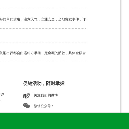
好简单的攻略，注意天气，交通安全，当地突发事件，详
取消出行都会由违约方承担一定金额的赔款，具体金额合
工具。如若途中突发疾病，请及时告知我方导游，经验丰
促销活动，随时掌握
签证
关注我们的微博
证
微信公众号：