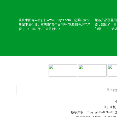
重庆中国青年旅行社www.023yts.com，是重庆旅投
旅游产品覆盖国
集团下属企业。重庆市"青年文明号 "优质服务示范单
路，跟团游、自
位，1999年8月9日公司创立！
门票……"一站
关于我
值班座机
版权声明：Copyright©2009-2020