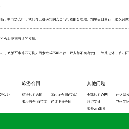
快
物品，听导游安排，我们可以确保您的安全与行程的合理性。如果是自由行，建议您做
这不会影响旅游团的质量。
塌方，政治军事等不可抗力因素造成不可出行，双方都不负有责任。除此之外，单方面
毕竟还是比较累的一项活动，除了相对轻松的邮轮，其它行程都是一路行走，换乘交通
旅游合同
其他问题
当地警察局，不要随便乱走。
怎么办
标准旅游合同
国内游合同(范本)
全球旅游WIFI
什么是
出境游合同(范本)
代订服务合同
旅游签证
申根签
境外wifi出租