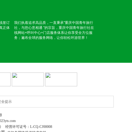
线签订
我们执着追求高品质，一直秉承"重庆中国青年旅行
真正体
社，与您心意相通 "的宗旨，重庆中国青年旅行社在
线网站+呼叫中心+门店服务体系让你享受全方位服
务；遍布全球的服务网络，让你轻松环游世界！
安全提示
游
023yts.com
号
经营许可证号：
L-CQ-CJ00008