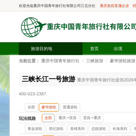
欢迎光临
重庆中国青年旅行社有限公司江北分社
重庆旅投直属企业
经
旅游目的地
首页
出境
当前位置：
重庆中国青年旅行社
三峡旅游
豪华游轮旅游
三峡长江一号旅游
重庆中国青年旅行社提供2026
400-023-2387.
全部
豪华游轮
普通游轮
全部
重庆->宜昌
宜昌->重庆
玩法线路
黄金游轮
世纪游轮
美维系列
总统游轮
长海系列