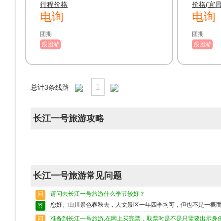
行程价格
价格(宜
电询
电询
团期
团期
跟团游
跟团游
1
总计
3
条线路
长江一号旅游攻略
长江一号旅游常见问题
问
请问去长江一号旅游什么季节较好？
您好。山川景色春秋去，人文景区一年四季均可，但也不是一概
答
问
准备到长江一号旅游,在网上买完票，取票时是不是只需要出示身