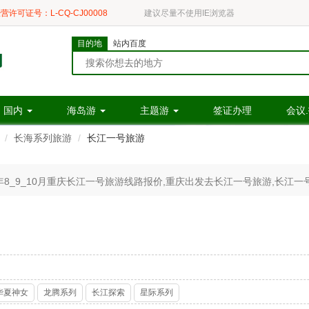
营许可证号：L-CQ-CJ00008
建议尽量不使用IE浏览器
目的地
站内百度
国内
海岛游
主题游
签证办理
会议
长海系列旅游
长江一号旅游
年8_9_10月重庆长江一号旅游线路报价,重庆出发去长江一号旅游,长江
华夏神女
龙腾系列
长江探索
星际系列