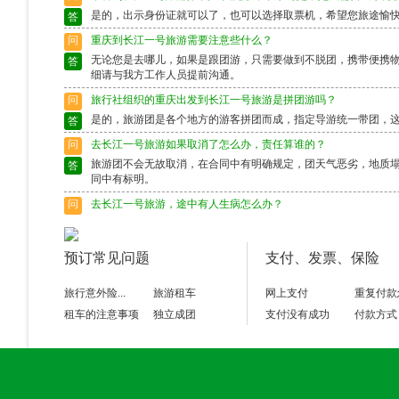
是的，出示身份证就可以了，也可以选择取票机，希望您旅途愉
答
问
重庆到长江一号旅游需要注意些什么？
无论您是去哪儿，如果是跟团游，只需要做到不脱团，携带便携
答
细请与我方工作人员提前沟通。
问
旅行社组织的重庆出发到长江一号旅游是拼团游吗？
是的，旅游团是各个地方的游客拼团而成，指定导游统一带团，
答
问
去长江一号旅游如果取消了怎么办，责任算谁的？
旅游团不会无故取消，在合同中有明确规定，团天气恶劣，地质
答
同中有标明。
问
去长江一号旅游，途中有人生病怎么办？
出行前请确保身体状况良好，如果身体异样请别选择出行，旅游
答
富的导游会作出准确的判断，请配合。
预订常见问题
支付、发票、保险
问
去长江一号旅游途中脱团了怎么办？
请保留好导游的电话，以备不时之需。如果情况特殊请及时联系
答
旅行意外险...
旅游租车
网上支付
重复付款
租车的注意事项
独立成团
支付没有成功
付款方式