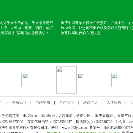
内外千余个目的地、千余条旅游线
重庆中国青年旅行社在线预订、在线支付、在
由行、自驾游、机票、酒店、签证、
旅游合同，让您足不出户轻松完成旅游预订！
式管家服务 "满足你的旅游需求！
验互联网时代的方便快捷。
|
|
|
|
|
|
们
联系我们
网站地图
合作伙伴
法律声明
人才招聘
业务经营范围：出境旅游，国内旅游，入境旅游，签证办理，
重庆周边游
，
重庆三峡
：
023-63875509
夜间值班电话：13708392687
网络部(qq)：
347586729
手机版：
m.
重庆中国青年旅行社
有限公司江北分社 www.023yts.com
备案号：
渝ICP备09056673