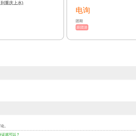
昌到重庆上水)
电询
团期
跟团游
而论。
份证就可以？