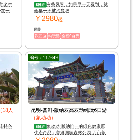
母养老生
有些风景，如果早一天看到，就
5日游
合在一
会早一天被治愈吧
￥2980
养生养
起
团期
跟团游
纯玩游
全程0自费
编号：117649
（18人
昆明-普洱-版纳双高双动纯玩6日游
（象动动）
庄特色
象动动”版纳唯一的绿色健康原
6日游
生态产品；普洱国家森林公园-万亩茶
园-野象谷-告庄星光夜市-原始森林公园