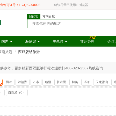
营许可证号：L-CQ-CJ00008
建议尽量不使用IE浏览器
目的地
站内百度
国内
海岛游
主题游
签证办理
会议
云南旅游
西双版纳旅游
考，更多精彩西双版纳行程欢迎拨打400-023-2387热线咨询
纳
腾冲
泸沽湖
芒市
瑞丽
普者黑
坝美
洱海
玉龙雪山
）
自驾游（0）