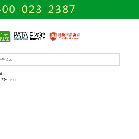
安全提示
游
023yts.com
号
经营许可证号：
L-CQ-CJ00008
位置
由红岛网络提供技术支持