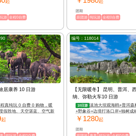
80
￥1980
起
起
团期
玩游
全程0自费
跟团游
纯玩游
全程0自费
90
编号：118014
居康养 10 日游
【无限暖冬】 昆明、普洱、
纳、弥勒火车10 日游
程真纯玩 0 自费 0 购物，暖
滇池大坝观海鸥+普洱森
10日游
度假胜地、天空湛蓝、空气新
+野象谷+边境打洛口岸+独树成
9
￥1280
茶庄园+傣族村寨+弥勒
起
起
团期
养
纯玩游
全程0自费
跟团游
康养
纯玩游
全程0自费