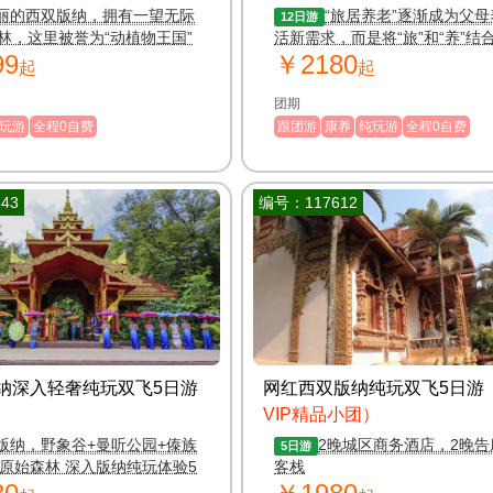
丽的西双版纳，拥有一望无际
“旅居养老”逐渐成为父
12日游
林，这里被誉为“动植物王国”
活新需求，而是将“旅”和“养”结
99
￥2180
起，让父母轻松度 假，避寒，
起
起
心养老。
团期
玩游
全程0自费
跟团游
康养
纯玩游
全程0自费
43
编号：117612
纳深入轻奢纯玩双飞5日游
网红西双版纳纯玩双飞5日游
VIP精品小团）
版纳，野象谷+曼听公园+傣族
2晚城区商务酒店，2晚告
5日游
+原始森林 深入版纳纯玩体验5
客栈