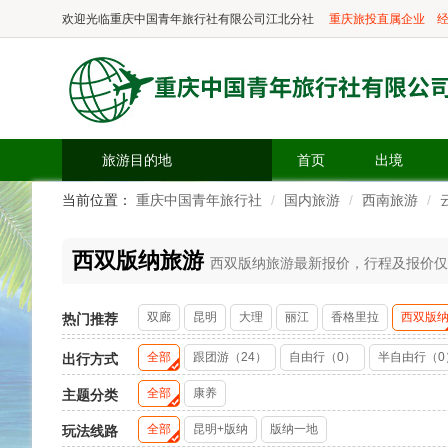
欢迎光临
重庆中国青年旅行社有限公司江北分社
重庆旅投直属企业
经
旅游目的地
首页
出境
当前位置：
重庆中国青年旅行社
国内旅游
西南旅游
西双版纳旅游
西双版纳旅游最新报价，行程及报价仅供参
双廊
昆明
大理
丽江
香格里拉
西双版
热门推荐
全部
跟团游（24）
自由行（0）
半自由行（0
出行方式
全部
康养
主题分类
全部
昆明+版纳
版纳一地
玩法线路