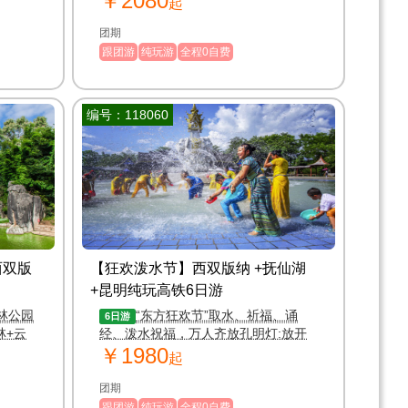
￥2080
起
-花卉园
团期
跟团游
纯玩游
全程0自费
编号：118060
西双版
【狂欢泼水节】西双版纳 +抚仙湖
+昆明纯玩高铁6日游
林公园
“东方狂欢节”取水、祈福、诵
6日游
林+云
经、泼水祝福，万人齐放孔明灯:放开
￥1980
痛苦，成干上万只飞向无边天际
起
团期
跟团游
纯玩游
全程0自费