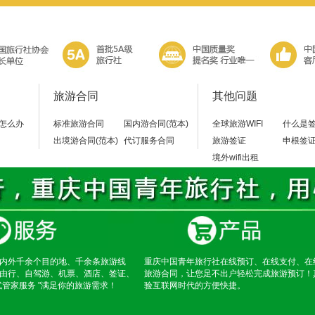
旅游合同
其他问题
怎么办
标准旅游合同
国内游合同(范本)
全球旅游WIFI
什么是
出境游合同(范本)
代订服务合同
旅游签证
申根签
境外wifi出租
内外千余个目的地、千余条旅游线
重庆中国青年旅行社在线预订、在线支付、在
由行、自驾游、机票、酒店、签证、
旅游合同，让您足不出户轻松完成旅游预订！
式管家服务 "满足你的旅游需求！
验互联网时代的方便快捷。