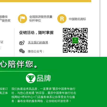
促销活动，随时掌握
签证
关注我们的微博
证
微信公众号：
线签订
我们执着追求高品质，一直秉承"重庆中国青年旅行
真正体
社，与您心意相通 "的宗旨，重庆中国青年旅行社在
线网站+呼叫中心+门店服务体系让你享受全方位服
务；遍布全球的服务网络，让你轻松环游世界！