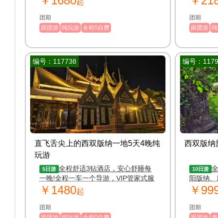
￥1680
￥21
起
团期
团期
跟团游
纯玩游
全程0自费
跟团游
纯
编号：117738
编号：1179
直飞舌尖上的西双版纳一地5天4晚纯
西双版纳旅
玩游
全程舒适3钻酒店，安心舒睡每
全
5日游
10日游
一晚!全程一车一个导游，VIP管家式服
阳版纳、
￥1480
￥99
务
鲜
起
团期
团期
跟团游
纯玩游
全程0自费
跟团游
康