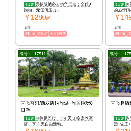
囊括版纳必去精华景点；全程0
美
5日游
5日游
购物，无任何压力~
的热带雨
￥1280
￥14
起
团期
团期
跟团游
纯玩游
全程0自费
跟团游
纯
编号：117511
编号：1175
直飞普洱/西双版纳旅游+旅居纯玩8
直飞趣版
日游
向往勐巴拉，全4 天 3 晚康养酒
趣
8日游
5日游
店，享 3 天自由活动。
园+告庄
日游