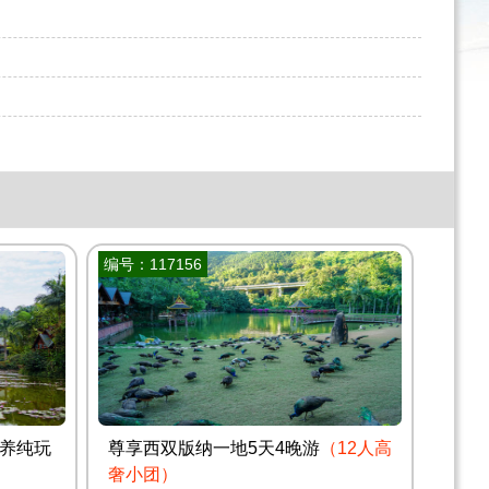
编号：117156
养纯玩
尊享西双版纳一地5天4晚游
（12人高
奢小团）