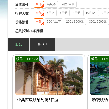
全部
纯玩游
全程0自费
线路属性
全部
5日游
6日游
8日游
10日游
12日
行程天数
全部
500元以下
2001-3000元
3001-5000元
价格预算
总共找到24条行程
默认
价格
编号：116983
编号：1170
经典西双版纳纯玩5日游
嗨玩版纳