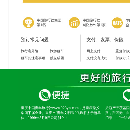
预订常见问题
支付、发票、保险
旅行意外险...
旅游租车
网上支付
重复付款
租车的注意事项
独立成团
支付没有成功
付款方式
重庆中国青年旅行社www.023yts.com，是重庆旅投
旅游产品覆盖国
集团下属企业。重庆市"青年文明号 "优质服务示范单
路，跟团游、自
位，1999年8月9日公司创立！
门票……"一站