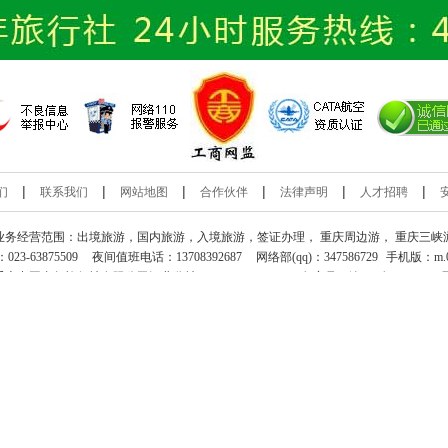
|
|
|
|
|
|
们
联系我们
网站地图
合作伙伴
法律声明
人才招聘
业务经营范围：出境旅游，国内旅游，入境旅游，签证办理，
重庆周边游
，
重庆三峡
：
023-63875509
夜间值班电话：13708392687
网络部(qq)：
347586729
手机版：
m.
重庆中国青年旅行社
有限公司江北分社 www.023yts.com
备案号：
渝ICP备09056673
13708392687
查看
热线
公司地址：
重庆市江北区观音桥建新南路1号中信大厦23-7
渝公网安备 50010502001356号
PT