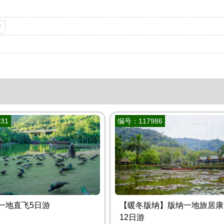
游
31
编号：117986
一地直飞5日游
【暖冬版纳】版纳一地旅居康
12日游