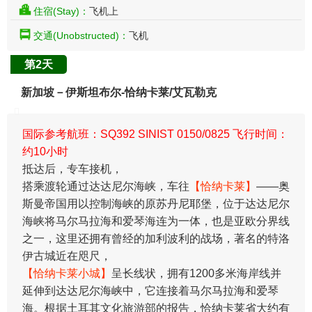
住宿(Stay)：
飞机上
交通(Unobstructed)：
飞机
第2天
新加坡－伊斯坦布尔-恰纳卡莱/艾瓦勒克
国际参考航班：SQ392 SINIST 0150/0825 飞行时间：
约10小时
抵达后，专车接机，
搭乘渡轮通过达达尼尔海峡，车往
【恰纳卡莱】
――奥
斯曼帝国用以控制海峡的原苏丹尼耶堡，位于达达尼尔
海峡将马尔马拉海和爱琴海连为一体，也是亚欧分界线
之一，这里还拥有曾经的加利波利的战场，著名的特洛
伊古城近在咫尺，
【恰纳卡莱小城】
呈长线状，拥有1200多米海岸线并
延伸到达达尼尔海峡中，它连接着马尔马拉海和爱琴
海。根据土耳其文化旅游部的报告，恰纳卡莱省大约有