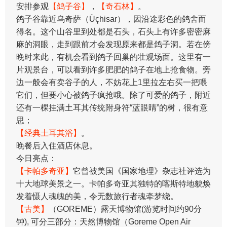
安排参观
【鸽子谷】
，
【奇石林】
。
鸽子谷靠近乌奇萨（Üçhisar），因沿途彩色的鸽舍而
得名。这个山谷里到处都是石头，石头上有许多密密麻
麻的洞眼，走到跟前才会发现原来都是鸽子洞。若在傍
晚时来此，有机会看到鸽子回巢的壮观场面。这里有一
片观景台，可以看到许多肥肥的鸽子在地上抢食物。旁
边一般会有卖谷子的人，不妨花上1里拉左右买一把喂
它们，但要小心被鸽子疯抢哦。除了可爱的鸽子，附近
还有一棵挂满土耳其传统附身符“蓝眼睛”的树，很有意
思；
【经典土耳其浴】
。
晚餐后入住酒店休息。
今日亮点：
【卡帕多奇亚】
它曾被美国《国家地理》杂志社评选为
十大地球美景之一。卡帕多奇亚其独特的喀斯特地貌焕
发着慑人魂魄的美，令无数旅行者魂牵梦绕。
【古美】
（GOREME）露天博物馆(游览时间约90分
钟), 可分三部分：天然博物馆（Goreme Open Air