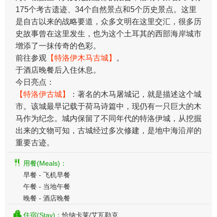
175个考古遗迹、34个自然景点和5个历史景点。这里
是自古以来的战略要道，众多文明在这里交汇，很多历
史故事曾在这里发生，也为这个土耳其的西部海岸城市
增添了一抹传奇的色彩。
前往参观
【特洛伊木马古城】
。
于酒店晚餐后入住休息。
今日亮点：
【特洛伊古城】
：著名的木马屠城记，就是描述这个城
市。该城最早记载于荷马诗篇中，现仍有一只巨大的木
马作为纪念。城内保留了不同年代的特洛伊城，从挖掘
出来的文物可知，古城经过多次修建，是地中海沿岸的
重要古迹。
用餐(Meals)：
早餐 - ​​飞机早餐
午餐 - 当地午餐
晚餐 - 酒店晚餐
住宿(Stay)：
恰纳卡莱/艾瓦勒克