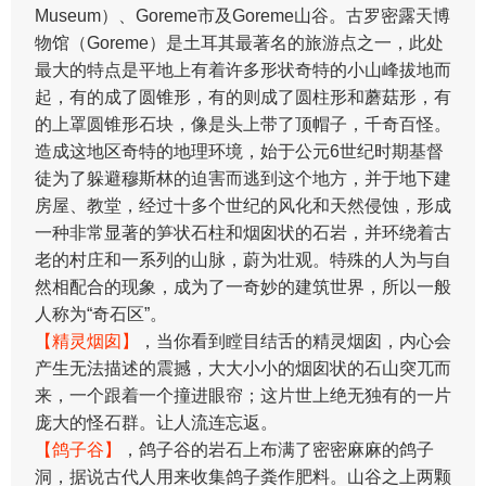
Museum）、Goreme市及Goreme山谷。古罗密露天博
物馆（Goreme）是土耳其最著名的旅游点之一，此处
最大的特点是平地上有着许多形状奇特的小山峰拔地而
起，有的成了圆锥形，有的则成了圆柱形和蘑菇形，有
的上罩圆锥形石块，像是头上带了顶帽子，千奇百怪。
造成这地区奇特的地理环境，始于公元6世纪时期基督
徒为了躲避穆斯林的迫害而逃到这个地方，并于地下建
房屋、教堂，经过十多个世纪的风化和天然侵蚀，形成
一种非常显著的笋状石柱和烟囱状的石岩，并环绕着古
老的村庄和一系列的山脉，蔚为壮观。特殊的人为与自
然相配合的现象，成为了一奇妙的建筑世界，所以一般
人称为“奇石区”。
【精灵烟囱】
，当你看到瞠目结舌的精灵烟囱，内心会
产生无法描述的震撼，大大小小的烟囱状的石山突兀而
来，一个跟着一个撞进眼帘；这片世上绝无独有的一片
庞大的怪石群。让人流连忘返。
【鸽子谷】
，鸽子谷的岩石上布满了密密麻麻的鸽子
洞，据说古代人用来收集鸽子粪作肥料。山谷之上两颗