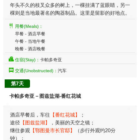
年头不久的枝叉众多的树上，一棵挂满了蓝眼睛，另一
棵则是当地最著名的陶器制品。这里是留影的好地点。
用餐(Meals)：
早餐 - 酒店早餐
午餐 - 当地午餐
晚餐 - 酒店晚餐
住宿(Stay)：
卡帕多奇亚
交通(Unobstructed)：
汽车
第7天
卡帕多奇亚－图兹盐湖-番红花城
酒店早餐后，车往
【番红花城】
；
途径
【图兹盐湖】
，美丽的天空之镜；
继往参观
【鄂图曼市长官邸】
（步行外观约20分
钟）；