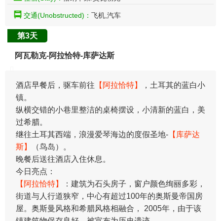
交通(Unobstructed)：
飞机,汽车
第3天
阿瓦勒克-阿拉恰特-库萨达斯
酒店早餐后，驱车前往
【阿拉恰特】
，土耳其的蓝白小
镇。
纵横交错的小巷里整洁的桌椅摆设，小清新的蓝白，美
过希腊。
继往土耳其西端，浪漫爱琴海边的度假圣地-
【库萨达
斯】
（鸟岛）。
晚餐后送往酒店入住休息。
今日亮点：
【阿拉恰特】
：建筑为石头房子，窗户颜色绚丽多彩，
街道与人行道狭窄，中心有超过100年的奥斯曼帝国房
屋。奥斯曼风格和希腊风格相融合， 2005年，由于该
镇建筑物保存良好，被宣布为历史遗迹。