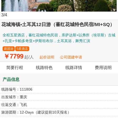
3
/4
花城海镇•土耳其12日游（蕃红花城特色民宿/MI+SQ）
全程五星酒店，蕃红花城特色民宿，库萨达斯+以弗所（埃菲斯）古城
+孔亚+卡帕多奇亚+伊斯坦布尔，土耳其浴，舞秀汇演
跟团游
5星酒店
￥7799
起/人
起价说明
公司团建申请
简要行程
线路特色
线路详情
费用说明
产品信息
线路编号：
111806
出发城市：
重庆
往返交通：
飞机
旅游团期：
12-Days（建议提前10天报名）