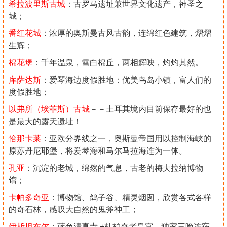
希拉波里斯古城
：古罗马遗址兼世界文化遗产，神圣之
城；
番红花城
：浓厚的奥斯曼古风古韵，连绵红色建筑，熠熠
生辉；
棉花堡
：千年温泉，雪白棉丘，两相辉映，灼灼其然。
库萨达斯
：爱琴海边度假胜地：优美鸟岛小镇，富人们的
度假胜地；
以弗所（埃菲斯）古城
－－土耳其境内目前保存最好的也
是最大的露天遗址！
恰那卡莱
：亚欧分界线之一，奥斯曼帝国用以控制海峡的
原苏丹尼耶堡，将爱琴海和马尔马拉海连为一体。
孔亚
：沉淀的老城，绵然的气息，古老的梅夫拉纳博物
馆；
卡帕多奇亚
：博物馆、鸽子谷、精灵烟囱，欣赏各式各样
的奇石林，感叹大自然的鬼斧神工；
伊斯坦布尔
：蓝色清真寺 +杜柏奇老皇宫。独家三晚连宿，