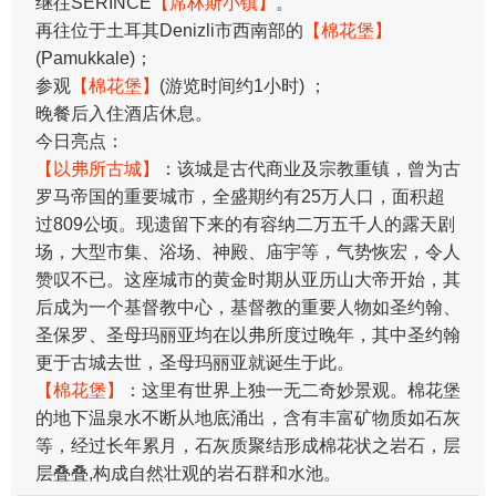
继往SERINCE
【席林斯小镇】
。
再往位于土耳其Denizli市西南部的
【棉花堡】
(Pamukkale)；
参观
【棉花堡】
(游览时间约1小时) ；
晚餐后入住酒店休息。
今日亮点：
【以弗所古城】
：该城是古代商业及宗教重镇，曾为古
罗马帝国的重要城市，全盛期约有25万人口，面积超
过809公顷。现遗留下来的有容纳二万五千人的露天剧
场，大型市集、浴场、神殿、庙宇等，气势恢宏，令人
赞叹不已。这座城市的黄金时期从亚历山大帝开始，其
后成为一个基督教中心，基督教的重要人物如圣约翰、
圣保罗、圣母玛丽亚均在以弗所度过晚年，其中圣约翰
更于古城去世，圣母玛丽亚就诞生于此。
【棉花堡】
：这里有世界上独一无二奇妙景观。棉花堡
的地下温泉水不断从地底涌出，含有丰富矿物质如石灰
等，经过长年累月，石灰质聚结形成棉花状之岩石，层
层叠叠,构成自然壮观的岩石群和水池。