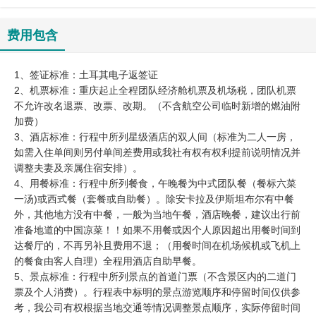
费用包含
1、签证标准：土耳其电子返签证
2、机票标准：重庆起止全程团队经济舱机票及机场税，团队机票
不允许改名退票、改票、改期。（不含航空公司临时新增的燃油附
加费）
3、酒店标准：行程中所列星级酒店的双人间（标准为二人一房，
如需入住单间则另付单间差费用或我社有权有权利提前说明情况并
调整夫妻及亲属住宿安排）。
4、用餐标准：行程中所列餐食，午晚餐为中式团队餐（餐标六菜
一汤)或西式餐（套餐或自助餐）。除安卡拉及伊斯坦布尔有中餐
外，其他地方没有中餐，一般为当地午餐，酒店晚餐，建议出行前
准备地道的中国凉菜！！如果不用餐或因个人原因超出用餐时间到
达餐厅的，不再另补且费用不退；（用餐时间在机场候机或飞机上
的餐食由客人自理）全程用酒店自助早餐。
5、景点标准：行程中所列景点的首道门票（不含景区内的二道门
票及个人消费）。行程表中标明的景点游览顺序和停留时间仅供参
考，我公司有权根据当地交通等情况调整景点顺序，实际停留时间