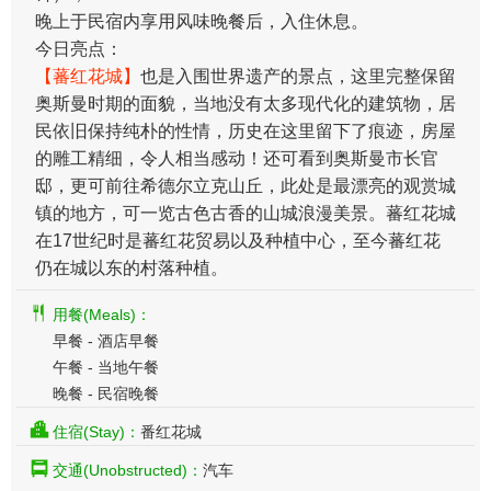
晚上于民宿内享用风味晚餐后，入住休息。
今日亮点：
【蕃红花城】
也是入围世界遗产的景点，这里完整保留
奥斯曼时期的面貌，当地没有太多现代化的建筑物，居
民依旧保持纯朴的性情，历史在这里留下了痕迹，房屋
的雕工精细，令人相当感动！还可看到奥斯曼市长官
邸，更可前往希德尔立克山丘，此处是最漂亮的观赏城
镇的地方，可一览古色古香的山城浪漫美景。蕃红花城
在17世纪时是蕃红花贸易以及种植中心，至今蕃红花
仍在城以东的村落种植。
用餐(Meals)：
早餐 - 酒店早餐
午餐 - 当地午餐
晚餐 - 民宿晚餐
住宿(Stay)：
番红花城
交通(Unobstructed)：
汽车