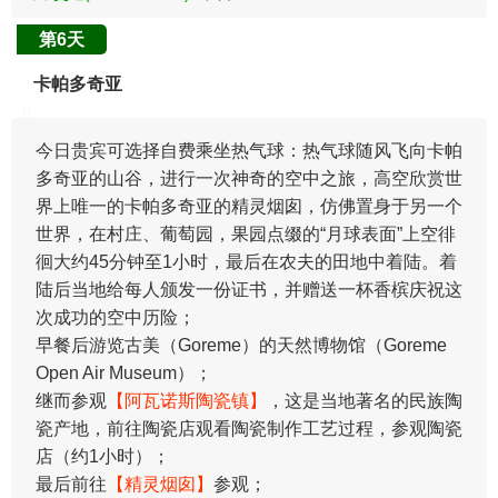
第6天
卡帕多奇亚
今日贵宾可选择自费乘坐热气球：热气球随风飞向卡帕
多奇亚的山谷，进行一次神奇的空中之旅，高空欣赏世
界上唯一的卡帕多奇亚的精灵烟囱，仿佛置身于另一个
世界，在村庄、葡萄园，果园点缀的“月球表面”上空徘
徊大约45分钟至1小时，最后在农夫的田地中着陆。着
陆后当地给每人颁发一份证书，并赠送一杯香槟庆祝这
次成功的空中历险；
早餐后游览古美（Goreme）的天然博物馆（Goreme
Open Air Museum）；
继而参观
【阿瓦诺斯陶瓷镇】
，这是当地著名的民族陶
瓷产地，前往陶瓷店观看陶瓷制作工艺过程，参观陶瓷
店（约1小时）；
最后前往
【精灵烟囱】
参观；