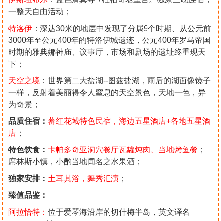
一整天自由活动；
特洛伊
：深达30米的地层中发现了分属9个时期、从公元前
3000年至公元400年的特洛伊城遗迹，公元400年罗马帝国
时期的雅典娜神庙、议事厅，市场和剧场的遗址终重现天
下；
天空之境
：世界第二大盐湖--图兹盐湖，雨后的湖面像镜子
一样，反射着美丽得令人窒息的天空景色，天地一色，异
为奇景；
品质住宿：
蕃红花城特色民宿，海边五星酒店+各地五星酒
店
；
特色饮食：
卡帕多奇亚洞穴餐厅瓦罐炖肉、当地烤鱼餐
；
席林斯小镇，小酌当地闻名之水果酒；
独家安排：
土耳其浴，舞秀汇演
；
臻值品鉴：
阿拉恰特：
位于爱琴海沿岸的切什梅半岛，英文译名