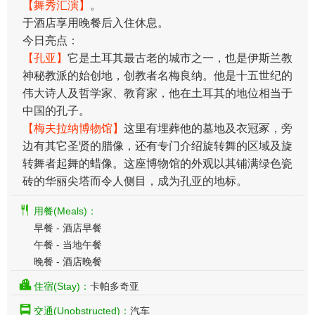
【舞秀汇演】
。
​于酒店享用晚餐后入住休息。
今日亮点：
【孔亚】
它是土耳其最古老的城市之一，也是伊斯兰教
神秘教派的始创地，创教者名梅良纳。他是十五世纪的
伟大诗人及哲学家、教育家，他在土耳其的地位相当于
中国的孔子。
【梅夫拉纳博物馆】
这里有埋葬他的墓地及衣冠冢，旁
边有其它圣贤的腊像，还有专门介绍旋转舞的区域及旋
转舞者起舞的蜡像。这座博物馆的外观以其铺满绿色瓷
砖的华丽尖塔而令人侧目，成为孔亚的地标。
用餐(Meals)：
早餐 - 酒店早餐
午餐 - 当地午餐
晚餐 - 酒店晚餐
住宿(Stay)：
卡帕多奇亚
交通(Unobstructed)：
汽车