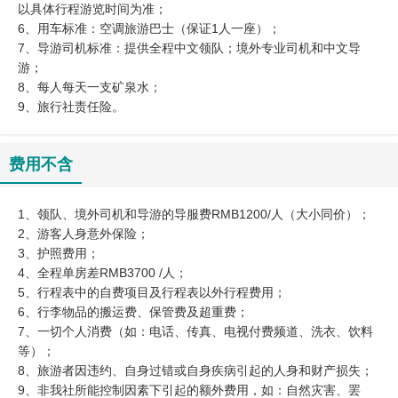
以具体行程游览时间为准；
6、用车标准：空调旅游巴士（保证1人一座）；
7、导游司机标准：提供全程中文领队；境外专业司机和中文导
游；
8、每人每天一支矿泉水；
9、旅行社责任险。
费用不含
1、领队、境外司机和导游的导服费RMB1200/人（大小同价）；
2、游客人身意外保险；
3、护照费用；
4、全程单房差RMB3700 /人；
5、行程表中的自费项目及行程表以外行程费用；
6、行李物品的搬运费、保管费及超重费；
7、一切个人消费（如：电话、传真、电视付费频道、洗衣、饮料
等）；
8、旅游者因违约、自身过错或自身疾病引起的人身和财产损失；
9、非我社所能控制因素下引起的额外费用，如：自然灾害、罢