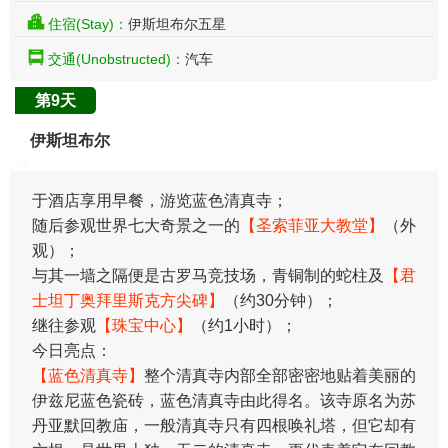
住宿(Stay)：
伊斯坦布尔五星
交通(Unobstructed)：
汽车
第9天
伊斯坦布尔
于酒店享用早餐，游览蓝色清真寺；
随后参观世界七大奇景之一的
【圣索菲亚大教堂】
（外
观）；
与其一墙之隔便是古罗马竞技场，青铜制的蛇柱及
【君
士坦丁奥拜里斯克方尖碑】
（约30分钟）；
继往参观
【珠宝中心】
（约1小时）；
今日亮点：
【蓝色清真寺】
整个清真寺内部全部密密地贴着美丽的
伊兹尼蓝色瓷砖，蓝色清真寺由此得名。该寺原名为苏
丹亚默回教庙，一般清真寺只有四根唤礼塔，但它却有