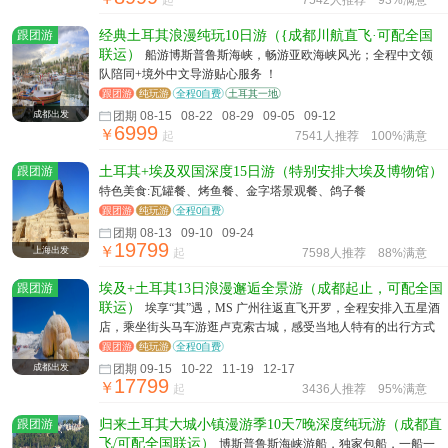
起
7542人推荐
93%满意
跟团游
经典土耳其浪漫纯玩10日游（{成都川航直飞·可配全国
联运）
船游博斯普鲁斯海峡，畅游亚欧海峡风光；全程中文领
队陪同+境外中文导游贴心服务 ！
跟团游
纯玩游
全程0自费
土耳其一地
成都出发
团期 08-15 08-22 08-29 09-05 09-12
6999
￥
起
7541人推荐
100%满意
跟团游
土耳其+埃及双国深度15日游（特别安排大埃及博物馆）
特色美食:瓦罐餐、烤鱼餐、金字塔景观餐、鸽子餐
跟团游
纯玩游
全程0自费
团期 08-13 09-10 09-24
19799
￥
上海出发
起
7598人推荐
88%满意
跟团游
埃及+土耳其13日浪漫邂逅全景游（成都起止，可配全国
联运）
埃享“其”遇，MS 广州往返直飞开罗，全程安排入五星酒
店，乘坐街头马车游逛卢克索古城，感受当地人特有的出行方式
跟团游
纯玩游
全程0自费
成都出发
团期 09-15 10-22 11-19 12-17
17799
￥
起
3436人推荐
95%满意
跟团游
归来土耳其大城小镇漫游季10天7晚深度纯玩游（成都直
飞/可配全国联运）
博斯普鲁斯海峡游船，独家包船，一船一