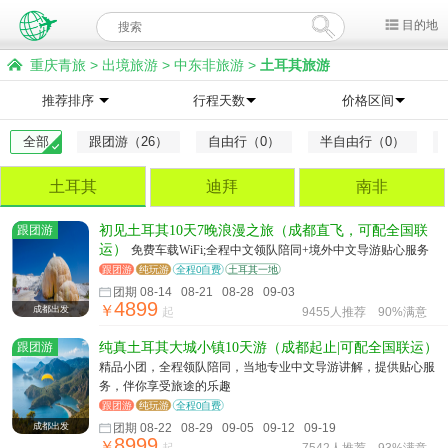
目的地
重庆青旅
>
出境旅游
>
中东非旅游
>
土耳其旅游
推荐排序
行程天数
价格区间
全部
跟团游（26）
自由行（0）
半自由行（0）
土耳其
迪拜
南非
跟团游
初见土耳其10天7晚浪漫之旅（成都直飞，可配全国联
运）
免费车载WiFi;全程中文领队陪同+境外中文导游贴心服务
跟团游
纯玩游
全程0自费
土耳其一地
团期 08-14 08-21 08-28 09-03
4899
￥
成都出发
起
9455人推荐
90%满意
跟团游
纯真土耳其大城小镇10天游（成都起止|可配全国联运）
精品小团，全程领队陪同，当地专业中文导游讲解，提供贴心服
务，伴你享受旅途的乐趣
跟团游
纯玩游
全程0自费
成都出发
团期 08-22 08-29 09-05 09-12 09-19
8999
￥