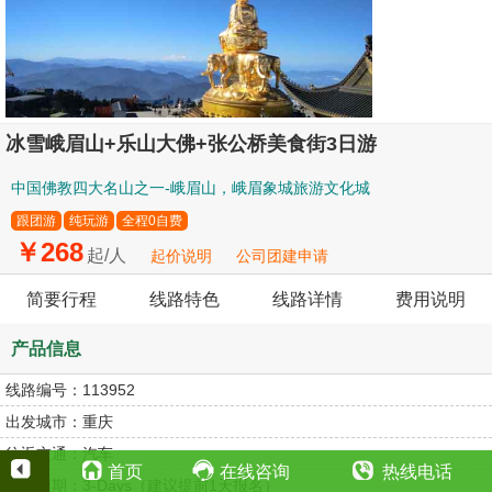
冰雪峨眉山+乐山大佛+张公桥美食街3日游
中国佛教四大名山之一-峨眉山，峨眉象城旅游文化城
跟团游
纯玩游
全程0自费
￥268
起/人
起价说明
公司团建申请
简要行程
线路特色
线路详情
费用说明
产品信息
线路编号：
113952
出发城市：
重庆
往返交通：
汽车
首页
在线咨询
热线电话
旅游团期：
3-Days（建议提前1天报名）