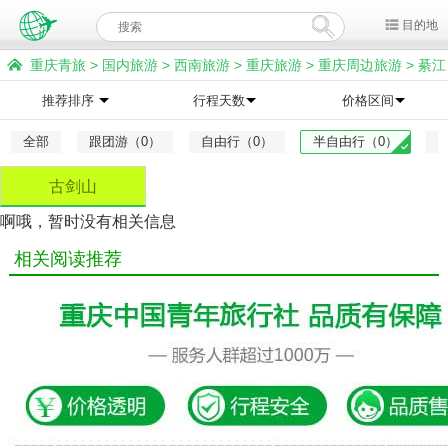
目的地
重庆青旅
>
国内旅游
>
西南旅游
>
重庆旅游
>
重庆周边旅游
>
綦江
旅游
>
古剑山旅游
推荐排序
行程天数
价格区间
全部
跟团游（0）
自由行（0）
半自由行（0）
古剑山
啊哦，暂时没有相关信息
相关阅读推荐