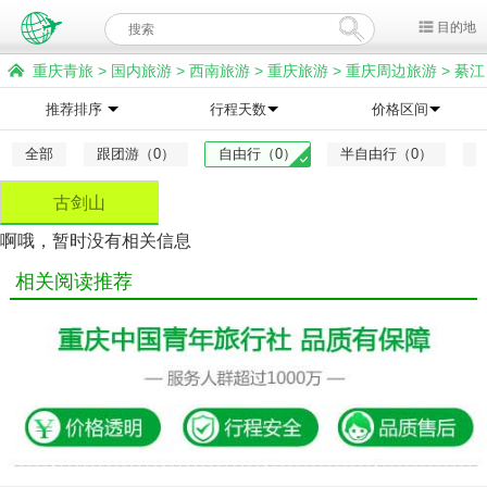
目的地
重庆青旅
>
国内旅游
>
西南旅游
>
重庆旅游
>
重庆周边旅游
>
綦江
旅游
>
古剑山旅游
推荐排序
行程天数
价格区间
全部
跟团游（0）
自由行（0）
半自由行（0）
古剑山
啊哦，暂时没有相关信息
相关阅读推荐