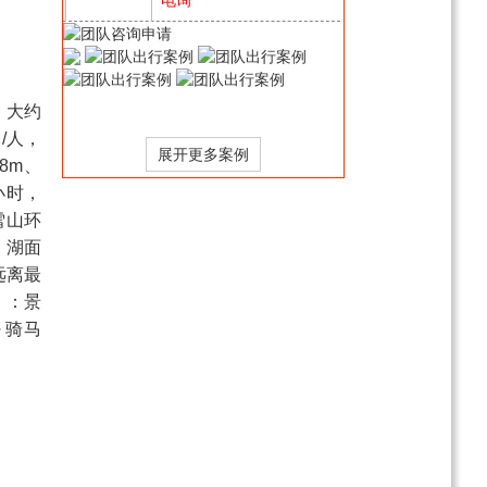
恋上峨眉山（全山）+乐
山大佛双动纯玩4日游
电询
，大约
[川西经典西环线跟团旅
/人，
游]四姑娘山、圣境稻城亚
58m、
丁、康定情歌、墨石公
￥1480
起
小时，
园、丹巴6日游
川西经典小环线（四姑娘
雪山环
山 /墨石公园/木格措/塔公
，湖面
草原）纯玩4日游
￥1180
起
远离最
四川海螺沟风景区+泸定
】
：景
桥+磨西古镇双汽3日游
～骑马
电询
探秘稻城亚丁、丁真家乡
理塘双汽5日游
电询