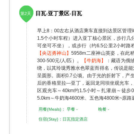
日瓦-亚丁景区-日瓦
第2天
早上8：00左右从酒店乘车直接到达景区管理
1.5个小时车程）进入亚丁核心景区，步行几
可坐可不坐），或步行（约6.5公里2小时路
【央迈勇神山】
5958m二座神山英姿，在
300-500元/人/匹）。
【牛奶海】
：藏语为俄绒
绕，以其玲珑秀雅水色翠蓝而得名，传说是能
呈圆形。面积0.7公顷。由于光的折射下，
后的香格里拉—亚丁，返回龙同坝坐观光车
区观光车～40km约1.5小时～扎灌崩～徒步0
5.0km～牛奶海4600米、五色海4800米
用餐(Meals)： 早餐 - 晚餐 -
住宿(Stay)：日瓦指定酒店