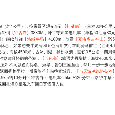
站（约4公里），换乘景区观光车到
【扎灌崩】
（单程30多公里
分钟到
【冲古寺】
3880M，冲古寺乘坐电瓶车（单程50往返80元
程）继续前往
【洛绒牛场】
4180m，欣赏
【夏洛多吉神山】
59
此稍休息。如果想去牛奶海和五色海朋友可在此骑马前往（往返4
措，海拔4500米，古冰川湖，状如水滴，面积0.5公顷，四周
治愈聋哑怪病的圣湖，
【五色海】
:藏语为丹增措，海拔4600米
产生五种不同颜色而得名。游毕，告别三座圣山，然后一步一步地
，返回香格里拉，后乘旅游车前往稻城县。
【当天游览线路参考
.5km约10分钟～冲古寺～电瓶车6.5km约20分钟～洛绒牛场
~原路返回扎灌崩坐观光车回日瓦酒店入住