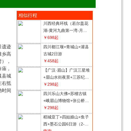
相似行程
川西经典环线（若尔盖花
湖-黄河九曲第一湾-月亮
湾-红原大草原-松潘古城-
￥698
起
甘堡藏寨-都江堰）纯玩4
川遗迹
四川都江堰+青城山+灌县
日游
堆乡高
古城2日游
￥458
起
时），
寺庙，
【广汉·眉山】广汉三星堆
城县城
+眉山水街夜景+三苏纪念
左右抵
馆+眉山湿地公园2日游
￥298
起
动时间
四川乐山大佛+苏稽古镇
+峨眉山博物馆+张公桥美
食街纯玩2日安逸游
￥298
起
稻城亚丁+四姑娘山+鱼子
西+墨石公园6日游（2-8
人精品团）
电询