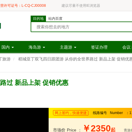
营许可证号：L-CQ-CJ00008
建议尽量不使用IE浏览器
目的地
站内百度
国内
海岛游
主题游
签证办理
会议
丁旅游
稻城亚丁双飞四日跟团游 从你的全世界路过 新品上架 促销优
路过 新品上架 促销优惠
网上签约，快速便捷
线路编号
Number
：1
￥2350
起
市场价
Price
：
青旅