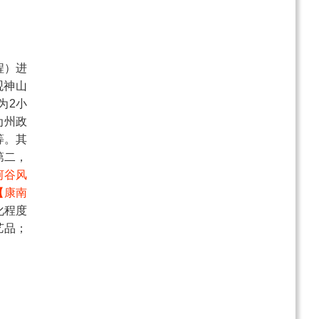
程）进
观神山
为2小
为州政
等。其
第二，
河谷风
【康南
化程度
艺品；