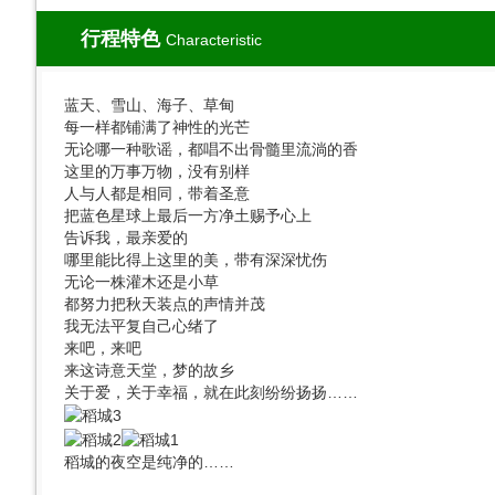
行程特色
Characteristic
蓝天、雪山、海子、草甸
每一样都铺满了神性的光芒
无论哪一种歌谣，都唱不出骨髓里流淌的香
这里的万事万物，没有别样
人与人都是相同，带着圣意
把蓝色星球上最后一方净土赐予心上
告诉我，最亲爱的
哪里能比得上这里的美，带有深深忧伤
无论一株灌木还是小草
都努力把秋天装点的声情并茂
我无法平复自己心绪了
来吧，来吧
来这诗意天堂，梦的故乡
关于爱，关于幸福，就在此刻纷纷扬扬……
稻城的夜空是纯净的……