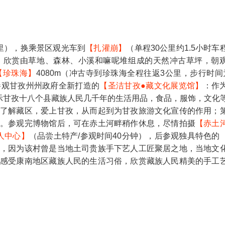
公里），换乘景区观光车到
【扎灌崩】
（单程30公里约1.5小时车
，欣赏由草地、森林、小溪和嘛呢堆组成的天然冲古草坪，朝
【珍珠海】
4080m（冲古寺到珍珠海全程往返3公里，步行时间
参观甘孜州州政府全新打造的
【圣洁甘孜●藏文化展览馆】
：作
展示甘孜十八个县藏族人民几千年的生活用品，食品，服饰，文化
了解藏区，爱上甘孜，从而起到为甘孜旅游文化宣传的作用；
状。参观完博物馆后，可在赤土河畔稍作休息，尽情拍摄
【赤土
人中心】
（品尝土特产/参观时间40分钟），后参观独具特色的
整，因为该村曾是当地土司贵族手下艺人工匠聚居之地，当地文
感受康南地区藏族人民的生活习俗，欣赏藏族人民精美的手工