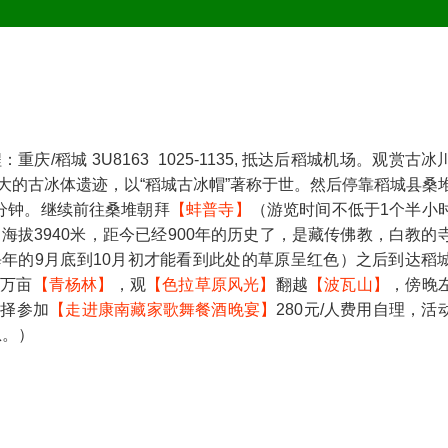
稻城 3U8163 1025-1135, 抵达后稻城机场。观赏古冰
大的古冰体遗迹，以“稻城古冰帽”著称于世。然后停靠稻城县桑
0分钟。继续前往桑堆朝拜
【蚌普寺】
（游览时间不低于1个半小
海拔3940米，距今已经900年的历史了，是藏传佛教，白教的
年的9月底到10月初才能看到此处的草原呈红色）之后到达稻
赏万亩
【青杨林】
，观
【色拉草原风光】
翻越
【波瓦山】
，傍晚
选择参加
【走进康南藏家歌舞餐酒晚宴】
280元/人费用自理，活
息。）