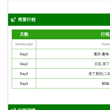
简要行程
天数
行程
Journey days
Sceni
Day1
重庆-桑堆
Day2
日瓦-亚丁
Day3
亚丁景区(二次
Day4
稻城