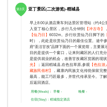
亚丁景区(二次游览)-稻城县
第3天
早上8:00从酒店乘车到达景区管理站（约4
入亚丁核心景区，步行几分钟到
【冲古寺】
【仙乃日】
6032m。步行欣赏仙乃日脚下的
时），此处是欣赏仙乃日的最佳位置。途中
府“圣洁甘孜”品牌下面的一个展览馆，主要
目的是提供一个窗口，让来到藏区的人们充分
是提供就业的机会，改善甘孜藏区贫困的现
光】
；返回稻城县,在色拉草原,参观
【色拉游
藏族民俗村】
，藏寨内民族文化传统保留完
最高，能工巧匠最多，并世代传承至今。了解
后返回酒店。
用餐(Meals)： 早餐 - 晚餐 -
住宿(Stay)：稻城指定酒店