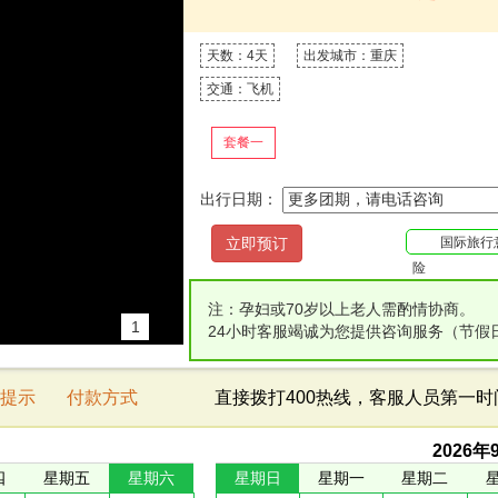
天数：4天
出发城市：重庆
交通：飞机
套餐一
出行日期：
国际旅行
险
注：孕妇或70岁以上老人需酌情协商。
1
24小时客服竭诚为您提供咨询服务（节假
提示
付款方式
直接拨打400热线，客服人员第一
2026
年
四
星期五
星期六
星期日
星期一
星期二