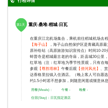
行程详情
重庆-桑堆-稻城-日瓦
第1天
在重庆江北机场集合，乘机前往稻城机场去程：重庆/
【海子山】
，海子山自然保护区是青藏高原最
原补给站（高原旅游知识宣传点）时间10-2
蚌普寺是稻城最古老的寺庙，距县城30公里，
红草地（注：红草地为季节性景观，只有在每
参观
【尊胜塔林】
午餐后观
【傍河风光】
、
达香格里拉镇入住酒店。（晚上客人可自愿
约1.5小时若不想参加，则随意闲逛或惬意休
用餐(Meals)： 午餐 - 晚餐 -
住宿(Stay)：日瓦指定酒店