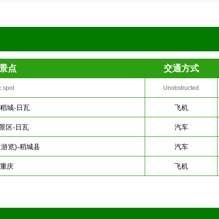
景点
交通方式
c spot
Unobstructed
-稻城-日瓦
飞机
景区-日瓦
汽车
游览)-稻城县
汽车
-重庆
飞机