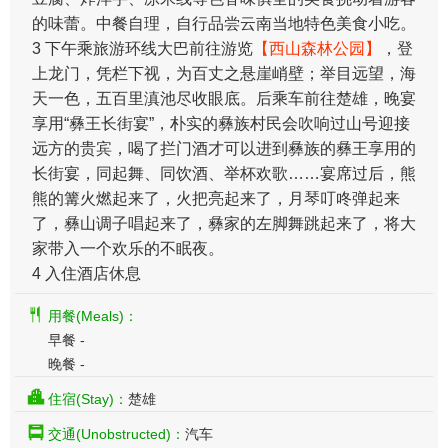
的味蕾。中餐自理，自行品尝云南当地特色美食小吃。
3 下午乘旅游环线大巴前往游览
【西山森林公园】
，登
上龙门，凭栏下视，为百丈之悬崖峭壁；举目远望，海
天一色，五百里滇池尽收眼底。后乘车前往楚雄，晚宴
享用“彝王长街宴”，朴实的彝族村民会吹响过山号迎接
远方的贵宾，喝了拦门酒才可以进到彝族的彝王享用的
长街宴，同起舞、同饮酒、举杯欢歌……宴席过后，熊
熊的篝火燃起来了，火把亮起来了，月琴叮咚弹起来
了，彝山调子唱起来了，彝家的左脚舞跳起来了，将大
家带入一个欢乐的不眠夜。
4 入住酒店休息
用餐(Meals)：
早餐 -
晚餐 -
住宿(Stay)：
楚雄
交通(Unobstructed)：
汽车