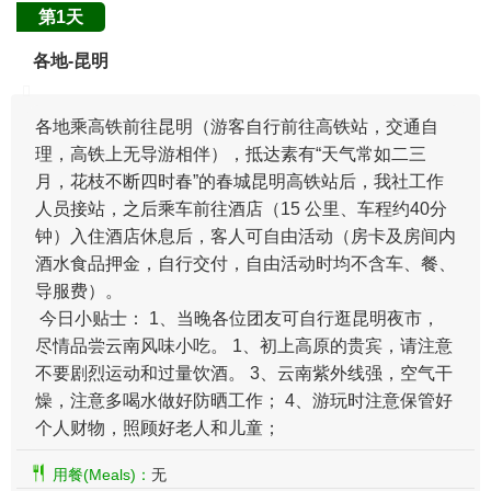
第1天
各地-昆明
各地乘高铁前往昆明（游客自行前往高铁站，交通自
理，高铁上无导游相伴），抵达素有“天气常如二三
月，花枝不断四时春”的春城昆明高铁站后，我社工作
人员接站，之后乘车前往酒店（15 公里、车程约40分
钟）入住酒店休息后，客人可自由活动（房卡及房间内
酒水食品押金，自行交付，自由活动时均不含车、餐、
导服费）。
今日小贴士： 1、当晚各位团友可自行逛昆明夜市，
尽情品尝云南风味小吃。 1、初上高原的贵宾，请注意
不要剧烈运动和过量饮酒。 3、云南紫外线强，空气干
燥，注意多喝水做好防晒工作； 4、游玩时注意保管好
个人财物，照顾好老人和儿童；
用餐(Meals)：
无