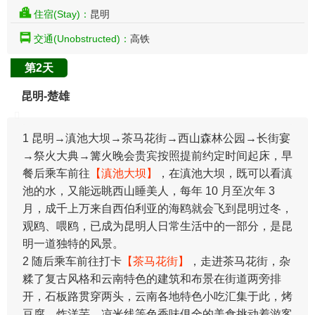
住宿(Stay)：
昆明
交通(Unobstructed)：
高铁
第2天
昆明-楚雄
1 昆明→滇池大坝→茶马花街→西山森林公园→长街宴
→祭火大典→篝火晚会贵宾按照提前约定时间起床，早
餐后乘车前往
【滇池大坝】
，在滇池大坝，既可以看滇
池的水，又能远眺西山睡美人，每年 10 月至次年 3
月，成千上万来自西伯利亚的海鸥就会飞到昆明过冬，
观鸥、喂鸥，已成为昆明人日常生活中的一部分，是昆
明一道独特的风景。
2 随后乘车前往打卡
【茶马花街】
，走进茶马花街，杂
糅了复古风格和云南特色的建筑和布景在街道两旁排
开，石板路贯穿两头，云南各地特色小吃汇集于此，烤
豆腐、炸洋芋、凉米线等色香味俱全的美食挑动着游客