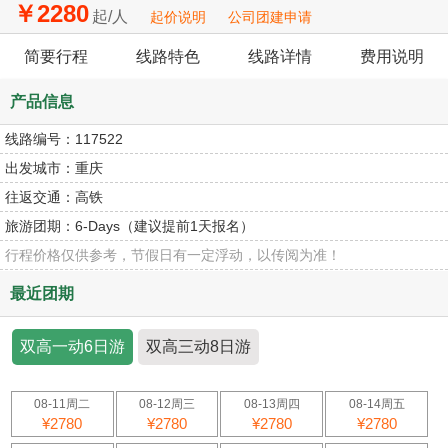
￥2280
起/人
起价说明
公司团建申请
简要行程
线路特色
线路详情
费用说明
产品信息
线路编号：
117522
出发城市：
重庆
往返交通：
高铁
旅游团期：
6-Days（建议提前1天报名）
行程价格仅供参考，节假日有一定浮动，以传阅为准！
最近团期
双高一动6日游
双高三动8日游
08-11周二
08-12周三
08-13周四
08-14周五
¥2780
¥2780
¥2780
¥2780