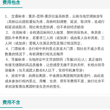
费用包含
1、 交通标准：重庆-昆明-重庆往返高铁票，云南当地空调旅游车
（高铁以出团前通知为准，高铁时刻调整、延误、取消等，造成行
程延误或取消，我社将负责协调，但不承担经济赔偿
2、 住宿标准：全程酒店标间/2人核算、限时供应热水。单房差：
团队中单男单女，若要求三人间（或加床）或由客人自补房差。三
人间（或加床）需视入住酒店房型及预订情况而定。
4、门票标准：含行程中所列景点首道大门票；我社在不减少景点
数量的情况下，有权调整行程先后顺序
​5、导服标准：当地持证中文导游陪同（导服10元/人）真正做到
衔接无缝隙的高品质服务，让您感受无微不至的关怀。长线分段导
游服务（当天成团人数在8人以下，安排司机兼导游）
6、游览中请：勿擅自离团，中途擅自离团视同游客违约，由此造
成未参加行程内景点、用餐、住房、用车等费用不退，旅行社亦不
承担游客擅自离团时发生意外的责任。
费用不含