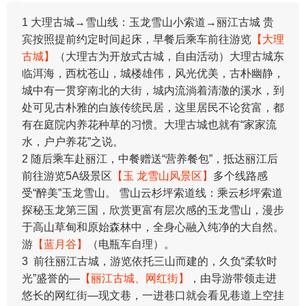
​1 大理古城→雪山线：玉龙雪山小索道→丽江古城 贵
宾按照提前约定时间起床，早餐后乘车前往游览
【大理
古城】
（大理古为开放式古城，自由活动）大理古城东
临洱海，西枕苍山，城楼雄伟，风光优美，古朴幽静，
城中有一贯穿南北的大街，城内流淌着清澈的溪水，到
处可见古朴雅的白族传统民居，这里居民不论贫富，都
有在庭院内养花种草的习惯。大理古城也就有“家家流
水，户户养花”之说。
2 随后乘车赴丽江，中餐赠送“营养餐包”，抵达丽江后
前往游览5A级景区
【玉 龙雪山风景区】
多个线路感
受“醉美”玉龙雪山。 雪山云杉坪索道线：乘云杉坪索道
探秘玉龙第三国，欣赏更富有层次感的玉龙雪山，漫步
于高山草甸和原始森林中，全身心融入纯净的大自然。
游
【蓝月谷】
（电瓶车自理）。
3 前往丽江古城，游览依托三山而建的，久负“柔软时
光”盛誉的—
【丽江古城、网红街】
，由导游带领走进
悠长的网红街—现文巷，一进巷口就会看见巷道上空挂