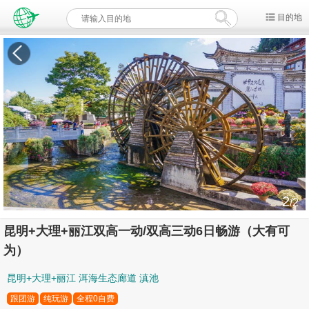
目的地
2
/2
昆明+大理+丽江双高一动/双高三动6日畅游（大有可
为）
昆明+大理+丽江 洱海生态廊道 滇池
跟团游
纯玩游
全程0自费