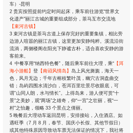
车）-昆明
2 贵宾按照提前约定时间起床，乘车前往游览“世界文
化遗产”丽江古城的重要组成部分，茶马互市交流地
【束河古镇】
3 束河古镇是茶马古道上保存完好的重要集镇，相比旁
边游人喧嚣的丽江古镇，这里更加安静纯粹。溪流沿街
流淌，两侧楼阁在阳光下静谧古朴，适合喜欢安静的游
客前来。
4 中餐享用“纳西特色餐”，随后乘车前往大理，乘“
【洱
海小游船】
登
【南诏风情岛】
岛上风光旖旎，海天一
色，风月无边；千年古榕枝繁叶茂，幽穴古洞盘曲交
错；岛屿四围水清沙白，苍洱百里壮景尽收眼底，可
谓"山同人朗，水与情长"。上得岛来，游人便可赏“十
景”之美妙，观“两场”之雄奇，仰“一宫”之壮丽，视“一
村”之怡趣，领略 33 个景点之倩丽。
5 晚餐后大理动车返回昆明，安排接站，入住酒店。如
遇旺季（7 月 8 月，春节、国庆小长假、其他节假日）
或其他特殊原因导致动车票无法保证的情况下，我社将