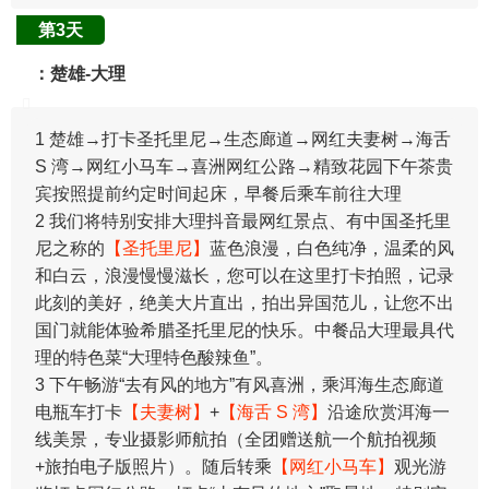
第3天
：楚雄-大理
1 楚雄→打卡圣托里尼→生态廊道→网红夫妻树→海舌
S 湾→网红小马车→喜洲网红公路→精致花园下午茶贵
宾按照提前约定时间起床，早餐后乘车前往大理
2 我们将特别安排大理抖音最网红景点、有中国圣托里
尼之称的
【圣托里尼】
蓝色浪漫，白色纯净，温柔的风
和白云，浪漫慢慢滋长，您可以在这里打卡拍照，记录
此刻的美好，绝美大片直出，拍出异国范儿，让您不出
国门就能体验希腊圣托里尼的快乐。中餐品大理最具代
理的特色菜“大理特色酸辣鱼”。
3 下午畅游“去有风的地方”有风喜洲，乘洱海生态廊道
电瓶车打卡
【夫妻树】
+
【海舌 S 湾】
沿途欣赏洱海一
线美景，专业摄影师航拍（全团赠送航一个航拍视频
+旅拍电子版照片）。随后转乘
【网红小马车】
观光游