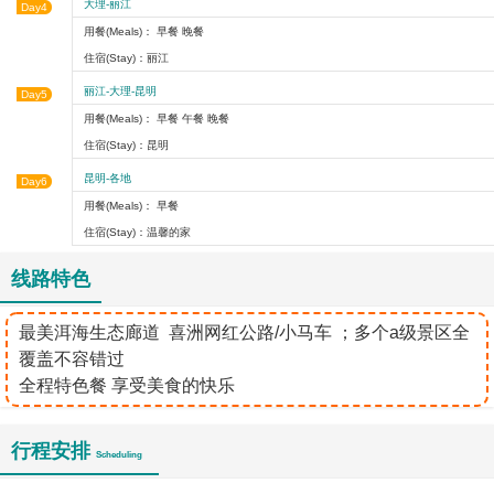
大理-丽江
Day4
用餐(Meals)： 早餐 晚餐
住宿(Stay)：丽江
丽江-大理-昆明
Day5
用餐(Meals)： 早餐 午餐 晚餐
住宿(Stay)：昆明
昆明-各地
Day6
用餐(Meals)： 早餐
住宿(Stay)：温馨的家
线路特色
最美洱海生态廊道 喜洲网红公路/小马车 ；多个a级景区全
覆盖不容错过
​全程特色餐 享受美食的快乐
行程安排
Scheduling