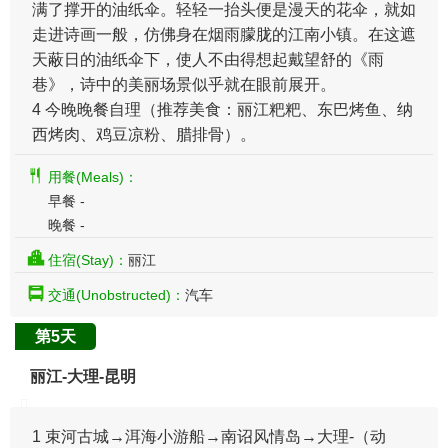
满了撑开的油纸伞。轻轻一抬头便是漫天的花伞，就如
走进诗画一般，仿佛身在烟雨朦胧的江南小镇。在这遮
天蔽日的油纸伞下，使人不由得想起戴望舒的《雨
巷》，诗中的美丽场景似乎就在眼前展开。
4 今晚晚餐自理（推荐美食：丽江粑粑、东巴烤鱼、纳
西烤肉、鸡豆凉粉、腊排骨）。
用餐(Meals)：
早餐 -
晚餐 -
住宿(Stay)：
丽江
交通(Unobstructed)：
汽车
第5天
丽江-大理-昆明
1 束河古城→洱海小游船→南诏风情岛→大理-（动