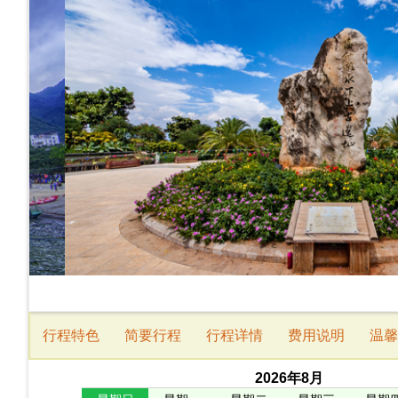
行程特色
简要行程
行程详情
费用说明
温馨
2026
年
8
月