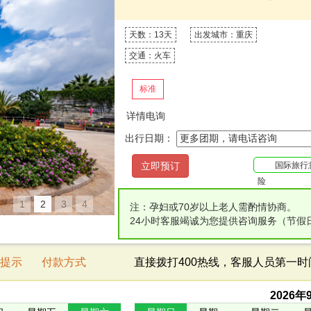
天数：13天
出发城市：重庆
交通：火车
标准
详情电询
出行日期：
国际旅行
险
1
2
3
4
注：孕妇或70岁以上老人需酌情协商。
24小时客服竭诚为您提供咨询服务（节假
提示
付款方式
直接拨打400热线，客服人员第一
2026
年