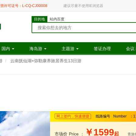
营许可证号：L-CQ-CJ00008
建议尽量不使用IE浏览器
目的地
站内百度
国内
海岛游
主题游
签证办理
会议
游
云南抚仙湖+弥勒康养旅居养生13日游
网上签约，快速便捷
线路编号
Number
：1
￥1599
起
市场价
Price
：
青旅