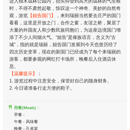
进入独木成林公园内，抬头仰望到高大的成林的气生根
时，不得不肃然起敬，惊叹这一个神奇、美妙的自然奇
观，游览
【姐告国门】
，来到瑞丽当然要去庄严的国门
看看，这里是开放之门，合作之窗，友谊之桥，聚居了
大量的外国友人和少数民族同胞们，为这座边境国门增
添了不少人间烟火气。“姐告”是傣族语言，含义为“古
城”，指的就是瑞丽，姐告国门发展到今天也曾历经了
四次历史变革，现在的新国门已经成为了每个来瑞丽的
游客，都要参观的网红打卡场所，晚餐后入住酒店休
息。
【温馨提示】
：
1. 游览过程中注意安全，保管好自己的随身财务。
2. 今日请准备行走方便的鞋子。
用餐(Meals)：
早餐 -
午餐 - 风味餐
晚餐 - 孔雀宴