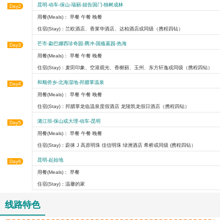
昆明-动车-保山-瑞丽-姐告国门-独树成林
Day2
用餐(Meals)： 早餐 午餐 晚餐
住宿(Stay)：兰欧酒店、香莱华酒店、达柏酒店或同级（携程四钻）
芒市-勐巴娜西珍奇园-腾冲-国殇墓园-热海
Day3
用餐(Meals)： 早餐 午餐 晚餐
住宿(Stay)：麦田印象、空港观光、香榭丽、玉州、东方轩逸或同级（携程四钻）
和顺侨乡-北海湿地-邦腊掌温泉
Day4
用餐(Meals)： 早餐 午餐 晚餐
住宿(Stay)：邦腊掌龙临温泉度假酒店 龙陵凯龙假日酒店（携程四钻）
潞江坝-保山或大理-动车-昆明
Day5
用餐(Meals)： 早餐 午餐 晚餐
住宿(Stay)：蔚徕 J 高原明珠 佳信明珠 绿洲酒店 希桥或同级 (携程四钻）
昆明-起始地
Day6
用餐(Meals)： 早餐
住宿(Stay)：温馨的家
线路特色