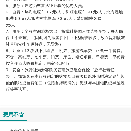
5、服务：导游为丰富从业经验的优秀人员。
6、自费：热海电瓶车 15 元/人，和顺电瓶车 20 元/人，北海湿地
船费 50 元/人/银杏村电瓶车 20 元/人，梦幻腾冲 280
元/人
​7、用车：全程空调旅游大巴、按我社拼团人数选择车型，每人确
保 1 个正座。（因此团为散客拼团，到达航班较多，故在昆明段我
社单独安排车辆接送，无导游）
8、儿童：12 岁以下儿童含：机票、旅游汽车费、正餐一半餐费。
不含：高铁票、动车票、门票、床位、赠送项目、早餐费（早餐费
按入住酒店收费规定，由家长现付）
9、安全：旅行社为游客购买云南旅游组合保险（旅行社责任
险）。如游客在本行程约定的购物及自费项目以外临时决定参与其
他的购物或自费项目（包括自愿取消的）您须与本团领队或导游履
行签字认可。
费用不含
未包含的其他费用