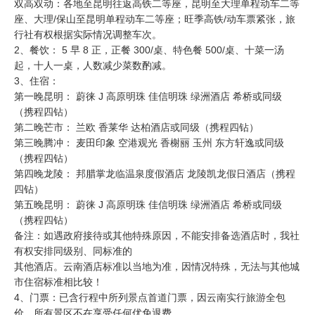
双高双动：各地至昆明往返高铁二等座，昆明至大理单程动车二等
座、大理/保山至昆明单程动车二等座；旺季高铁/动车票紧张，旅
行社有权根据实际情况调整车次。
2、餐饮： 5 早 8 正，正餐 300/桌、特色餐 500/桌、十菜一汤
起，十人一桌，人数减少菜数酌减。
3、住宿：
第一晚昆明： 蔚徕 J 高原明珠 佳信明珠 绿洲酒店 希桥或同级
（携程四钻）
第二晚芒市： 兰欧 香莱华 达柏酒店或同级（携程四钻）
第三晚腾冲： 麦田印象 空港观光 香榭丽 玉州 东方轩逸或同级
（携程四钻）
第四晚龙陵： 邦腊掌龙临温泉度假酒店 龙陵凯龙假日酒店（携程
四钻）
第五晚昆明： 蔚徕 J 高原明珠 佳信明珠 绿洲酒店 希桥或同级
（携程四钻）
备注：如遇政府接待或其他特殊原因，不能安排备选酒店时，我社
有权安排同级别、同标准的
其他酒店。云南酒店标准以当地为准，因情况特殊，无法与其他城
市住宿标准相比较！
4、门票：已含行程中所列景点首道门票，因云南实行旅游全包
价，所有景区不在享受任何优免退费。