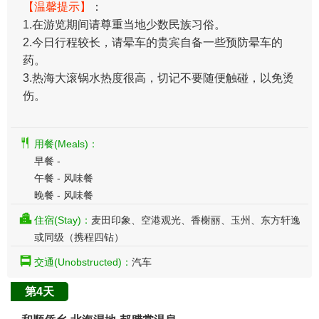
【温馨提示】
：
1.在游览期间请尊重当地少数民族习俗。
2.今日行程较长，请晕车的贵宾自备一些预防晕车的
药。
3.热海大滚锅水热度很高，切记不要随便触碰，以免烫
伤。
用餐(Meals)：
早餐 -
午餐 - 风味餐
晚餐 - 风味餐
住宿(Stay)：
麦田印象、空港观光、香榭丽、玉州、东方轩逸
或同级（携程四钻）
交通(Unobstructed)：
汽车
第4天