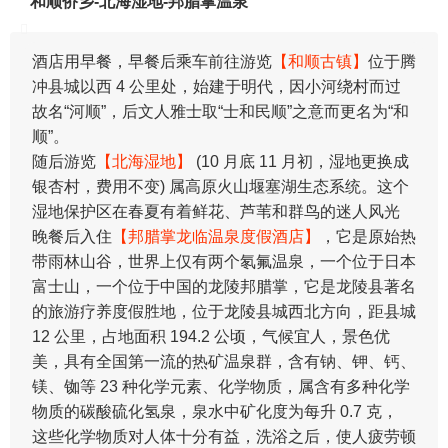
和顺侨乡-北海湿地-邦腊掌温泉
酒店用早餐，早餐后乘车前往游览
【和顺古镇】
位于腾
冲县城以西 4 公里处，始建于明代，因小河绕村而过
故名“河顺”，后文人雅士取“士和民顺”之意而更名为“和
顺”。
随后游览
【北海湿地】
(10 月底 11 月初，湿地更换成
银杏村，费用不变) 属高原火山堰塞湖生态系统。这个
湿地保护区在春夏有着鲜花、芦苇和群鸟的迷人风光
晚餐后入住
【邦腊掌龙临温泉度假酒店】
，它是原始热
带雨林山谷，世界上仅有两个氡氟温泉，一个位于日本
富士山，一个位于中国的龙陵邦腊掌，它是龙陵县著名
的旅游疗养度假胜地，位于龙陵县城西北方向，距县城
12 公里，占地面积 194.2 公顷，气候宜人，景色优
美，具有全国第一流的热矿温泉群，含有钠、钾、钙、
镁、铷等 23 种化学元素、化学物质，属含有多种化学
物质的碳酸硫化氢泉，泉水中矿化度为每升 0.7 克，
这些化学物质对人体十分有益，洗浴之后，使人疲劳顿