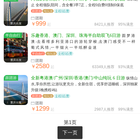
止 全程领队陪同，含全餐3早7正，全程0自费0强制0保底
跟团游
纯玩游
全程0自费
团期
999
￥
重庆出发
起
8421人推荐
95%满意
半自由行
乐趣香港、澳门、深圳、珠海半自助双飞6日游
圆 梦 港
澳 -去 看 维 多 利 亚 港 口 的 游 轮 穿 梭 ,去 澳 门 感 受 不 一 样
葡 式 风 情 ,一 半 烟 火 一 半 纸 醉 金 迷
半自由行
纯玩游
全程0自费
重庆出发
团期
2580
￥
起
63349人推荐
93%满意
跟团游
全新粤港澳/广州/深圳/香港/澳门/中山纯玩 6 日游
纵情山
水,享你所想,让游玩更充分，全新住宿，优享舒适睡眠，深圳独家
升级1晚携程4钻
跟团游
纯玩游
全程0自费
重庆出发
团期
1299
￥
起
2987人推荐
99%满意
第1页
下一页