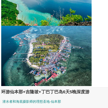
环游仙本那+吉隆坡+丁巴丁巴岛6天5晚深度游
潜水者和海底摄影师的理想圣地-仙本那