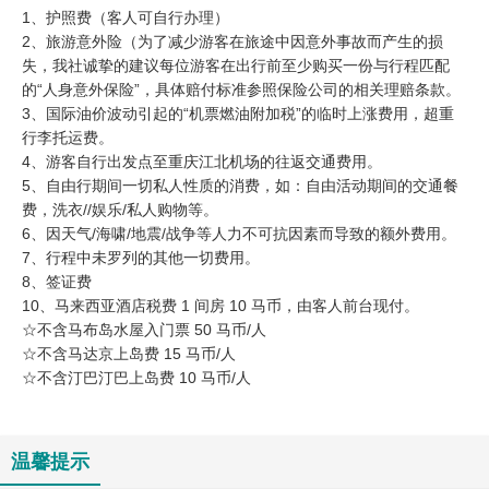
1、护照费（客人可自行办理）
2、旅游意外险（为了减少游客在旅途中因意外事故而产生的损
失，我社诚挚的建议每位游客在出行前至少购买一份与行程匹配
的“人身意外保险”，具体赔付标准参照保险公司的相关理赔条款。
3、国际油价波动引起的“机票燃油附加税”的临时上涨费用，超重
行李托运费。
4、游客自行出发点至重庆江北机场的往返交通费用。
5、自由行期间一切私人性质的消费，如：自由活动期间的交通餐
费，洗衣//娱乐/私人购物等。
6、因天气/海啸/地震/战争等人力不可抗因素而导致的额外费用。
7、行程中未罗列的其他一切费用。
8、签证费
10、马来西亚酒店税费 1 间房 10 马币，由客人前台现付。
☆不含马布岛水屋入门票 50 马币/人
☆不含马达京上岛费 15 马币/人
☆不含汀巴汀巴上岛费 10 马币/人
温馨提示