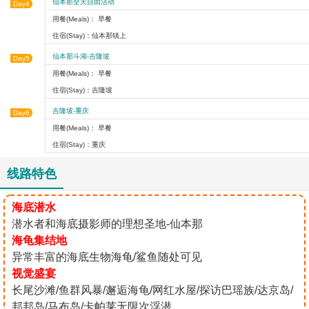
仙本那全天自由活动
Day4
用餐(Meals)： 早餐
住宿(Stay)：仙本那镇上
仙本那斗湖-吉隆坡
Day5
用餐(Meals)： 早餐
住宿(Stay)：吉隆坡
吉隆坡-重庆
Day6
用餐(Meals)： 早餐
住宿(Stay)：重庆
线路特色
海底潜水
潜水者和海底摄影师的理想圣地-仙本那
海龟集结地
​异常丰富的海底生物海龟/鲨鱼随处可见
视觉盛宴
长尾沙滩/鱼群风暴/邂逅海龟/网红水屋/探访巴瑶族/达京岛/
邦邦岛/马布岛/卡帕莱无限次浮潜