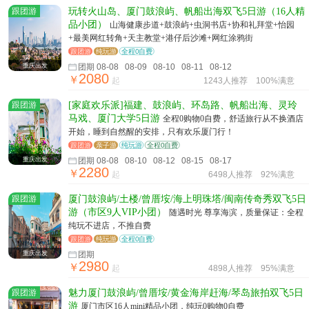
跟团游
玩转火山岛、厦门鼓浪屿、帆船出海双飞5日游（16人精
品小团）
山海健康步道+鼓浪屿+虫洞书店+协和礼拜堂+怡园
+最美网红转角+天主教堂+港仔后沙滩+网红涂鸦街
跟团游
纯玩游
全程0自费
重庆出发
团期 08-08 08-09 08-10 08-11 08-12
2080
￥
起
1243人推荐
100%满意
跟团游
[家庭欢乐派]福建、鼓浪屿、环岛路、帆船出海、灵玲
马戏、厦门大学5日游
全程0购物0自费，舒适旅行从不换酒店
开始，睡到自然醒的安排，只有欢乐厦门行！
跟团游
亲子游
纯玩游
全程0自费
重庆出发
团期 08-08 08-10 08-12 08-15 08-17
2280
￥
起
6498人推荐
92%满意
跟团游
厦门鼓浪屿/土楼/曾厝垵/海上明珠塔/闽南传奇秀双飞5日
游（市区9人VIP小团）
随遇时光 尊享海滨，质量保证：全程
纯玩不进店，不推自费
跟团游
纯玩游
全程0自费
重庆出发
团期
2980
￥
起
4898人推荐
95%满意
跟团游
魅力厦门鼓浪屿/曾厝垵/黄金海岸赶海/琴岛旅拍双飞5日
游
厦门市区16人mini精品小团，纯玩0购物0自费