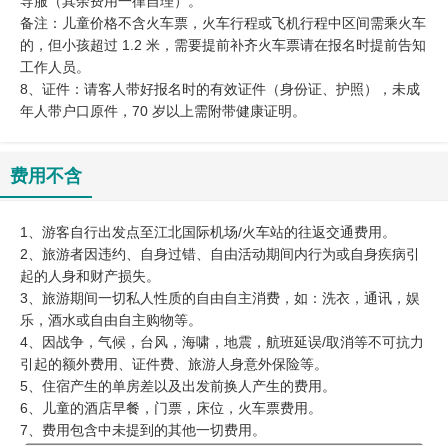
导服（其余费用一律自理）。
备注：儿童价格不含火车票，火车行程或飞机行程中区间需乘火车
的，但小孩超过 1.2 米，需要提前补齐火车票请在报名时提前告知
工作人员。
8、证件：请客人带好报名时的有效证件（身份证、护照），未成
年人带户口原件，70 岁以上需附带健康证明。
费用不含
1、游客自行出发点至江北国际机场/火车站的往返交通费用。
2、旅游者因违约、自身过错、自由活动期间内行为或自身疾病引
起的人身和财产损失。
3、旅游期间一切私人性质的自由自主消费，如：洗衣，通讯，娱
乐，酒水或自由自主购物等。
4、因战争，气候，台风，海啸，地震，航班延误/取消等不可抗力
引起的额外费用、证件费、旅游人身意外保险等。
5、住宿产生的单房差以及出发前换人产生的费用。
6、儿童的酒店早餐，门票，床位，火车票费用。
7、费用包含中未提到的其他一切费用。