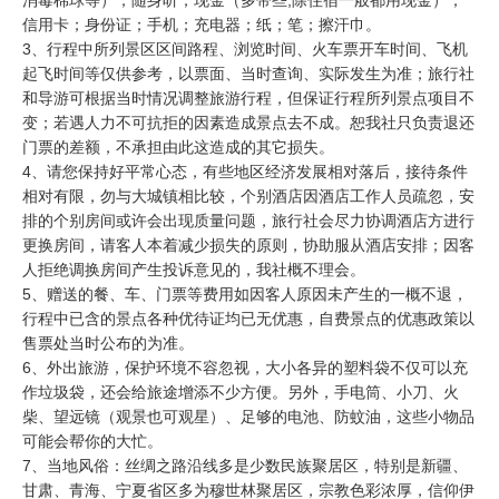
消毒棉球等）；随身听；现金（多带些,除住宿一般都用现金）；
信用卡；身份证；手机；充电器；纸；笔；擦汗巾。
3、行程中所列景区区间路程、浏览时间、火车票开车时间、飞机
起飞时间等仅供参考，以票面、当时查询、实际发生为准；旅行社
和导游可根据当时情况调整旅游行程，但保证行程所列景点项目不
变；若遇人力不可抗拒的因素造成景点去不成。恕我社只负责退还
门票的差额，不承担由此这造成的其它损失。
4、请您保持好平常心态，有些地区经济发展相对落后，接待条件
相对有限，勿与大城镇相比较，个别酒店因酒店工作人员疏忽，安
排的个别房间或许会出现质量问题，旅行社会尽力协调酒店方进行
更换房间，请客人本着减少损失的原则，协助服从酒店安排；因客
人拒绝调换房间产生投诉意见的，我社概不理会。
5、赠送的餐、车、门票等费用如因客人原因未产生的一概不退，
行程中已含的景点各种优待证均已无优惠，自费景点的优惠政策以
售票处当时公布的为准。
6、外出旅游，保护环境不容忽视，大小各异的塑料袋不仅可以充
作垃圾袋，还会给旅途增添不少方便。另外，手电筒、小刀、火
柴、望远镜（观景也可观星）、足够的电池、防蚊油，这些小物品
可能会帮你的大忙。
7、当地风俗：丝绸之路沿线多是少数民族聚居区，特别是新疆、
甘肃、青海、宁夏省区多为穆世林聚居区，宗教色彩浓厚，信仰伊