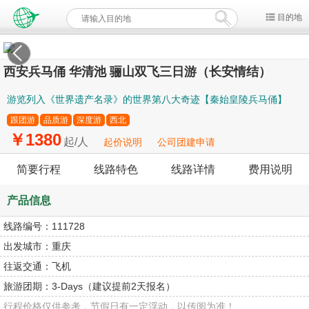
目的地
西安兵马俑 华清池 骊山双飞三日游（长安情结）
游览列入《世界遗产名录》的世界第八大奇迹【秦始皇陵兵马俑】
跟团游
品质游
深度游
西北
￥1380
起/人
起价说明
公司团建申请
简要行程
线路特色
线路详情
费用说明
产品信息
线路编号：
111728
出发城市：
重庆
往返交通：
飞机
旅游团期：
3-Days（建议提前2天报名）
行程价格仅供参考，节假日有一定浮动，以传阅为准！