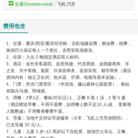
交通(Unobstructed)：
飞机,汽车
费用包含
1、交通：重庆/西安/重庆经济舱，含机场建设费，燃油费，税费，
旅游巴士保证每人一个座位，含西安机场接送。
2、住宿：入住 2 晚指定酒店双人标间。
3、酒店：金长安客庭院、如意快捷、约克商旅、金朗庭商务、车
之友、关中客栈、魁星、玖加壹商务、蓝箭宾馆、都市商务（酒店
房间内有：独立卫生间、热水器、空调、电视等基本设施）。
4、门票：所含门票景区：（华清池、骊山森林公园套票）、秦始
皇陵兵马俑、明城墙。
5、用餐：2早1正、餐标20元/正/人，正餐 8 菜 1 汤，2 荤 6 素
（酒店赠送早餐，不用不退费，如用餐人数不足10 人/桌， 菜量视
人数酌减）不用餐者餐费不退。
6、导服：当地中文持证导游服务（火车，飞机上无导游陪同），
已含导服 20 元/人。
7、儿童：儿童 2 岁~12 周岁以下含机票、旅游巴士车位、正餐、