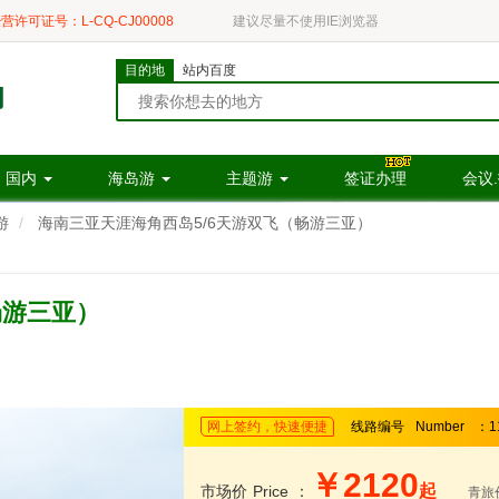
营许可证号：L-CQ-CJ00008
建议尽量不使用IE浏览器
目的地
站内百度
国内
海岛游
主题游
签证办理
会议
游
海南三亚天涯海角西岛5/6天游双飞（畅游三亚）
畅游三亚）
网上签约，快速便捷
线路编号
Number
：1
￥2120
起
市场价
Price
：
青旅