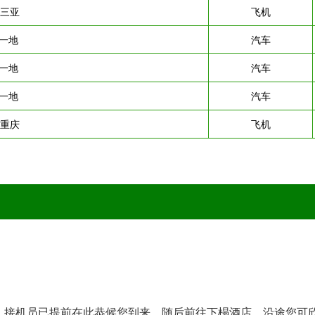
-三亚
飞机
一地
汽车
一地
汽车
一地
汽车
-重庆
飞机
”，接机员已提前在此恭候您到来，随后前往下榻酒店，沿途您可