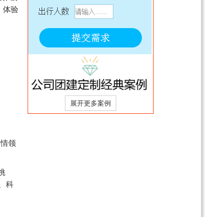
，体验
纯美涠洲岛5日游（北海
往返，2-8人小团）
￥2380
起
潮州-汕头-南澳岛-揭阳双
飞5日不带钱包跟团旅游
电询
乐趣厦门鼓浪屿丨赶海丨
半自由行双飞五日游（亲
子&情侣&闺蜜游）
电询
尽情领
挑
、科