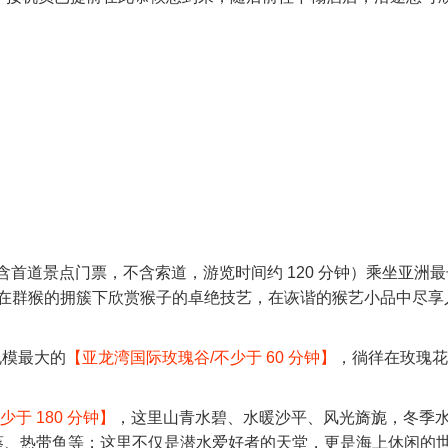
含首道景点门票，不含索道，游览时间约 120 分钟）乘坐亚洲
在群猴的拥簇下欣赏猴子的卓绝技艺，在诙谐的猴艺小品中尽享
规模最大的
【亚龙湾国际玫瑰谷/不少于 60 分钟】
，徜徉在玫瑰花
于 180 分钟】
，这里山青水碧、水暖沙平、风光旖旎，冬季
海葵、热带鱼等；这里不仅是潜水爱好者的天堂，更是海上休闲的