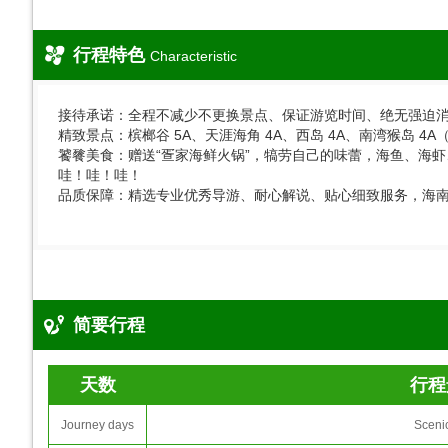
行程特色
Characteristic
接待承诺：全程不减少不更换景点、保证游览时间、绝无强迫
精致景点：槟榔谷 5A、天涯海角 4A、西岛 4A、南湾猴岛 
饕餮美食：赠送“疍家海鲜火锅”，犒劳自己的味蕾，海鱼、海
哇！哇！哇！
​品质保障：精选专业优秀导游、耐心解说、贴心细致服务，海南
简要行程
天数
行程
Journey days
Sceni