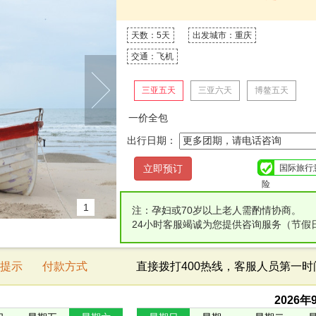
天数：5天
出发城市：重庆
交通：飞机
三亚五天
三亚六天
博鳌五天
一价全包
出行日期：
国际旅行
险
1
注：孕妇或70岁以上老人需酌情协商。
24小时客服竭诚为您提供咨询服务（节假
提示
付款方式
直接拨打400热线，客服人员第一
2026
年