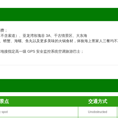
消费；
4A（不含索道）、亚龙湾玫瑰谷 3A、千古情景区、大东海
虾、螃蟹、海螺、鱼丸以及更多美味的火锅食材，体验海上疍家人三餐均
地接指定高一级 GPS 安全监控系统空调旅游巴士；
景点
交通方式
c spot
Unobstructed