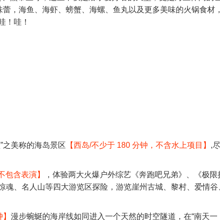
的味蕾，海鱼、海虾、螃蟹、海螺、鱼丸以及更多美味的火锅食材
哇！哇！
”之美称的海岛景区
【西岛/不少于 180 分钟，不含水上项目】
,
，不包含表演】
，体验两大火爆户外综艺《奔跑吧兄弟》、《极限
惊魂、名人山等四大游览区探险，游览崖州古城、黎村、爱情谷
钟】
漫步蜿蜒的海岸线如同进入一个天然的时空隧道，在“南天一