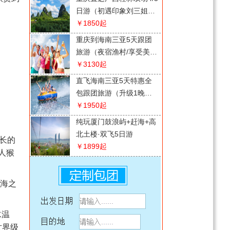
日游（初遇印象刘三姐表
演）
￥1850
起
重庆到海南三亚5天跟团
旅游（夜宿渔村/享受美好
时光）
￥3130
起
直飞海南三亚5天特惠全
包跟团旅游（升级1晚陵
水房车营地）
￥1950
起
纯玩厦门鼓浪屿+赶海+高
北土楼·双飞5日游
最长的
￥1899
起
人猴
珠海长隆·广州长隆观光双
动 5 日游
海之
￥4580
起
深度游南澳岛、潮州古韵
水温
游、汕头5天4晚游
世界级
￥3780
起