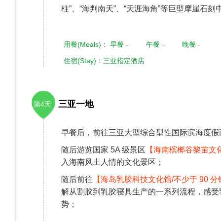
柱”、“海判南天”、“天涯海角”等巨型摩崖石
用餐(Meals)： 早餐 - 午餐 - 晚餐 -
住宿(Stay)：三亚指定酒店
三亚一地
第4天
早餐后，前往三亚大型综合型性国际滨海度假
随后游览国家 5A 级景区
【海南槟榔谷黎苗文化旅
入海南风土人情的文化景区；
随后前往
【海岛乳胶科技文化馆/不少于 90 分
解从割胶到乳胶寝具生产的一系列流程，感受
势；