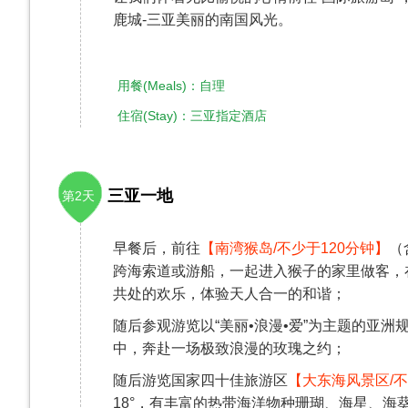
鹿城-三亚美丽的南国风光。
用餐(Meals)：自理
住宿(Stay)：三亚指定酒店
三亚一地
第2天
早餐后，前往
【南湾猴岛/不少于120分钟】
（
跨海索道或游船，一起进入猴子的家里做客，
共处的欢乐，体验天人合一的和谐；
随后参观游览以“美丽•浪漫•爱”为主题的亚洲
中，奔赴一场极致浪漫的玫瑰之约；
随后游览国家四十佳旅游区
【大东海风景区/不少
18°，有丰富的热带海洋物种珊瑚、海星、