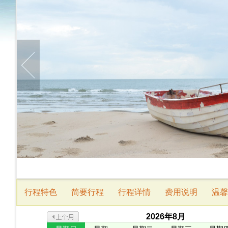
行程特色
简要行程
行程详情
费用说明
温馨
2026
年
8
月