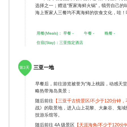
选择之一；赠送“疍家海鲜火锅”，犒劳自己
海上疍家人三餐均不离海鲜的饮食文化，哇！
用餐(Meals)： 早餐 - 午餐 - 晚餐 -
住宿(Stay)：三亚指定酒店
三亚一地
第3天
早餐后，前往游览被誉为“海上桃园，动感天堂
略热带海岛美景；
随后前往
【三亚千古情景区/不少于120分钟
战》的取景地，进入山上花黎、大象谷、鬼域
技游乐馆等。
随后前往 4A 级景区
【天涯海角/不少于120分