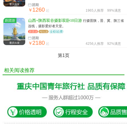
重庆出发
团期
1260
￥
起
1965人推荐
99%满意
跟团游
山西+陕西双谷摄影双卧10日游
行摄晋陕，晋、冀、陕三省
连线，摄影爱好者天堂。
跟团游
纯玩游
全程0自费
团期
2180
￥
重庆出发
起
4256人推荐
92%满意
第1页
相关阅读推荐