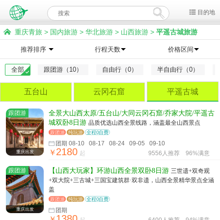
目的地
重庆青旅
>
国内旅游
>
华北旅游
>
山西旅游
>
平遥古城旅游
推荐排序
行程天数
价格区间
全部
跟团游（10）
自由行（0）
半自由行（0）
五台山
云冈石窟
平遥古城
跟团游
全景大山西太原/五台山/大同云冈石窟/乔家大院/平遥古
城双卧8日游
品质优选山西全景线路，涵盖最全山西景点
跟团游
纯玩游
全程0自费
团期 08-10 08-17 08-24 09-05 09-10
2180
￥
重庆出发
起
9556人推荐
96%满意
跟团游
【山西大玩家】环游山西全景双卧8日游
三世遗+双奇观
+双大院+三古城+三国宝建筑群·双非遗，山西全景精华景点全涵
盖
跟团游
纯玩游
全程0自费
重庆出发
团期
1380
￥