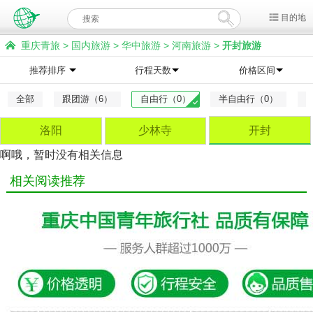
目的地
重庆青旅
>
国内旅游
>
华中旅游
>
河南旅游
>
开封旅游
推荐排序
行程天数
价格区间
全部
跟团游（6）
自由行（0）
半自由行（0）
洛阳
少林寺
开封
啊哦，暂时没有相关信息
相关阅读推荐