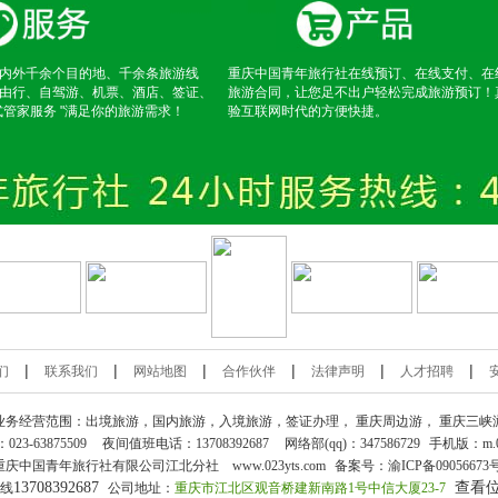
内外千余个目的地、千余条旅游线
重庆中国青年旅行社在线预订、在线支付、在
由行、自驾游、机票、酒店、签证、
旅游合同，让您足不出户轻松完成旅游预订！
式管家服务 "满足你的旅游需求！
验互联网时代的方便快捷。
|
|
|
|
|
|
们
联系我们
网站地图
合作伙伴
法律声明
人才招聘
业务经营范围：出境旅游，国内旅游，入境旅游，签证办理，
重庆周边游
，
重庆三峡
：
023-63875509
夜间值班电话：13708392687
网络部(qq)：
347586729
手机版：
m.
重庆中国青年旅行社
有限公司江北分社 www.023yts.com
备案号：
渝ICP备09056673
13708392687
查看
热线
公司地址：
重庆市江北区观音桥建新南路1号中信大厦23-7