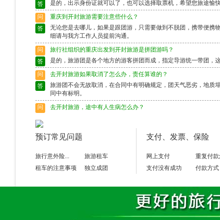
是的，出示身份证就可以了，也可以选择取票机，希望您旅途愉
答
问
重庆到开封旅游需要注意些什么？
无论您是去哪儿，如果是跟团游，只需要做到不脱团，携带便携
答
细请与我方工作人员提前沟通。
问
旅行社组织的重庆出发到开封旅游是拼团游吗？
是的，旅游团是各个地方的游客拼团而成，指定导游统一带团，
答
问
去开封旅游如果取消了怎么办，责任算谁的？
旅游团不会无故取消，在合同中有明确规定，团天气恶劣，地质
答
同中有标明。
问
去开封旅游，途中有人生病怎么办？
出行前请确保身体状况良好，如果身体异样请别选择出行，旅游
答
富的导游会作出准确的判断，请配合。
预订常见问题
支付、发票、保险
问
去开封旅游途中脱团了怎么办？
请保留好导游的电话，以备不时之需。如果情况特殊请及时联系
答
旅行意外险...
旅游租车
网上支付
重复付款
租车的注意事项
独立成团
支付没有成功
付款方式