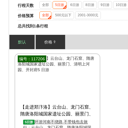
全部
5日游
6日游
8日游
9日游
10日游
行程天数
全部
500元以下
2001-3000元
价格预算
总共找到1条行程
默认
价格
编号：117206
【走进郑汴洛】云台山、龙门石窟、
隋唐洛阳城国家遗址公园、丽景门、
清明上河园、开封府5 日游
环游河南不绕路,不带钱包去旅
5日游
行；云台山、龙门石窟、隋唐洛阳城国