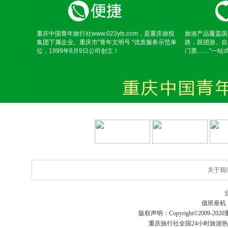
重庆中国青年旅行社www.023yts.com，是重庆旅投
旅游产品覆盖国
集团下属企业。重庆市"青年文明号 "优质服务示范单
路，跟团游、自
位，1999年8月9日公司创立！
门票……"一站
关于我
值班座机
版权声明：Copyright©2009-2020
重庆旅行社
全国24小时旅游