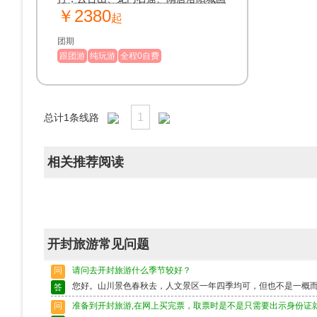
￥2380
家遗址公园、丽景门、少林寺、清明上
起
河园、开封府、小宋城
团期
跟团游
纯玩游
全程0自费
1
总计
1
条线路
相关推荐阅读
开封旅游常见问题
问
请问去开封旅游什么季节较好？
您好。山川景色春秋去，人文景区一年四季均可，但也不是一概
答
问
准备到开封旅游,在网上买完票，取票时是不是只需要出示身份证