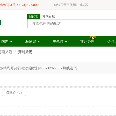
营许可证号：L-CQ-CJ00008
建议尽量不使用IE浏览器
目的地
站内百度
国内
海岛游
主题游
签证办理
会议
河南旅游
开封旅游
彩开封行程欢迎拨打400-023-2387热线咨询
）
自驾游（0）