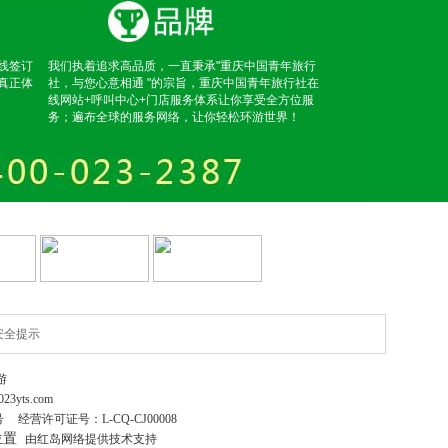
线签订
我们执着追求高品质，一直秉承"重庆中国青年旅行
真正体
社，与您心意相通 "的宗旨，重庆中国青年旅行社在
线网站+呼叫中心+门店服务体系让你享受全方位服
务；遍布全球的服务网络，让你轻松环游世界！
安全提示
游
023yts.com
号
经营许可证号：
L-CQ-CJ00008
位置
由红岛网络提供技术支持