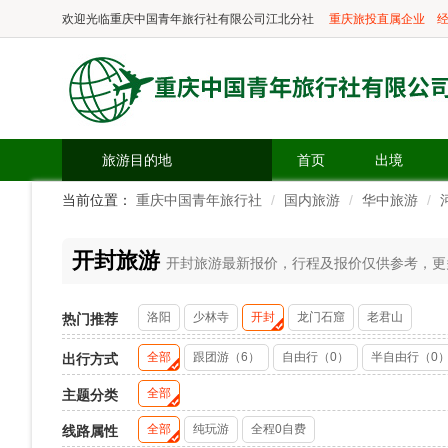
欢迎光临
重庆中国青年旅行社有限公司江北分社
重庆旅投直属企业
经
旅游目的地
首页
出境
当前位置：
重庆中国青年旅行社
国内旅游
华中旅游
开封旅游
开封旅游最新报价，行程及报价仅供参考，更多精
洛阳
少林寺
开封
龙门石窟
老君山
热门推荐
全部
跟团游（6）
自由行（0）
半自由行（0
出行方式
全部
主题分类
全部
纯玩游
全程0自费
线路属性