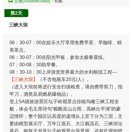
交通(Unobstructed)：
轮船
第2天
三峡大坝
​06：30-07：00在娱乐大厅享用免费早茶、早咖啡、精
美茶点。
06：30-07：00在阳光甲板，参加太极拳晨练。
07：00-08：30助早餐。
08：30-10：30上岸游览世界最大的水利枢纽工程—
【三峡大坝】
（不含电瓶车20元/人）。
（进入大坝前将进行安全扫描检查，请勿携带剪刀，指
甲刀，酒类及易燃易爆物品）。
登上5A级旅游景区坛子岭观景点你能鸟瞰三峡工程全
貌，体会毛主席诗句“截断巫山云雨，高峡出平湖”的豪
迈情怀；整个园区以高度的递增从上至下分为三层，主
要由模型展示厅、万年江底石、大江截流石、三峡坝址
基石、银版天书及坛子岭观景台等景观，还有壮观的喷