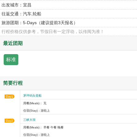
出发城市：
宜昌
往返交通：
汽车,轮船
旅游团期：
5-Days（建议提前3天报名）
行程价格仅供参考，节假日有一定浮动，以传阅为准！
最近团期
标准
简要行程
茅坪码头登船
Day1
用餐(Meals)： 无
住宿(Stay)：游轮上
三峡大坝
Day2
用餐(Meals)： 早餐 午餐 晚餐
住宿(Stay)：游轮上