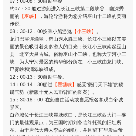
07：00-08：30自助早餐
约07：30 船过游船进入长江三峡第二段峡谷—幽深秀
丽的
【巫峡】
，游轮导游将为您介绍巫山十二峰的美丽
传说。
08：30-12：00换乘小船游览
【小三峡】
。
龙门巴雾连滴翠，奇山秀水胜三峡。长江小三峡以其美
丽的景色吸引着众多游人的目光；长江小三峡南起巫山
县，北至大昌古城。俗称巫山小三峡，也称大宁河小三
峡，为大宁河景区的精华部分所在，小三峡由龙门峡、
巴雾峡和滴翠峡组成。
12：00-13：30自助午餐。
14：00-14：30船过
【瞿塘峡】
感受“夔门天下雄”的磅
礴气势（新版十元人民币背面的图案）。
15：30-18：00 在船自由活动或自愿报名参观白帝城
景区。
白帝城位于长江三峡瞿塘峡口，是长江三峡西大门—夔
门的最佳观景点，为三国时期刘备临终托孤的旧址所
在。由于唐代大诗人李白的到访，并且留下“早发白帝