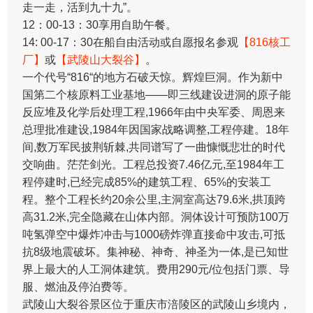
走一走，活到九十九”。
12：00-13：30享用自助午餐。
14: 00-17：30在船自由活动或自愿报名参观
【816核工
厂】
或
【武陵山大裂谷】
。
一个代号“816“的地方石破天惊。辉煌巨洞。作为新中
国第二个核原料工业基地——即三线建设进洞的原子能
反应堆及化学后处理工程,1966年由中央军委、周恩来
总理批准建设,1984年因国家战略调整,工程停建。18年
间,数万军民披荆斩棘,共同谱写了一曲慷慨悲壮的时代
交响曲。茫茫剑光。工程总投资7.46亿元,至1984年工
程停建时,已经完成85%的建筑工程、65%的安装工
程。整个工程长约20余公里,主洞室高达79.6米,拱顶跨
高31.2米,完全隐藏在山体内部。洞体设计可预防100万
吨氢弹空中爆炸冲击与1000磅炸弹直接命中攻击,可抵
抗8级地震破坏。集神秘、神奇、神圣为一体,是已知世
界上最大的人工洞体建筑。费用290元/位包括门票、导
服、燃油及停泊费等。
武陵山大裂谷景区位于重庆市涪陵区的武陵山乡境内，