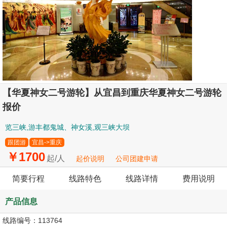
【华夏神女二号游轮】从宜昌到重庆华夏神女二号游轮
报价
览三峡,游丰都鬼城、神女溪,观三峡大坝
跟团游
宜昌->重庆
￥1700
起/人
起价说明
公司团建申请
简要行程
线路特色
线路详情
费用说明
产品信息
线路编号：
113764