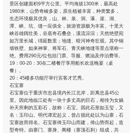
景区创建面积9平方公里。平均海拔1300米，最高处
1980米，山势奇峻多姿，原生植被丰富，种类繁多，
生态环境极其优良，山、林、泉、洞、瀑、崖、湖、
潭、峡、坑、缝一应俱全，旅游资源极为丰富。十里大
峡谷雄阔壮美，谷底奇石叠垒，溪流淙淙；天然绝壁宛
如万里长城，绵延数里；地缝、暗河神奇壮观。其中铜
墙铁壁、如来神掌、将军石、青天峡地缝等景点堪称一
绝。费用290元/位包括门票、导服、燃油及停泊费等。
19：00-20：30在二楼餐厅享用船长欢送晚宴（桌
餐）。
20：45楼多功能厅举行宾客才艺秀。
石宝寨
石宝寨位于重庆市忠县境内长江北岸，距离忠县45公
里。因此地临江处有一块十多丈高的巨石，相传为女娲
补天所剩的五彩石，故称：石宝。因此石形如玉玺，又
名：玉印山。明代谭宏起义，曾占据此处以为山寨，石
宝寨故而得名。石宝寨倚玉印山而建，倚山势而起，造
型奇特。由寨门、寨身、阁楼（寨顶石刹）组成，共