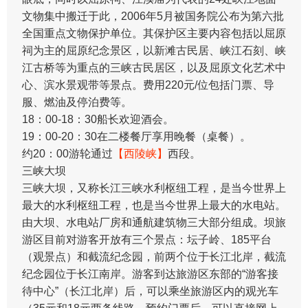
文物集中搬迁于此，2006年5月被国务院公布为第六批
全国重点文物保护单位。其保护区主要内容包括以屈原
祠为主的屈原纪念景区，以新滩古民居、峡江石刻、峡
江古桥等为重点的三峡古民居区，以及屈原文化艺术中
心、滨水景观带等景点。费用220元/位包括门票、导
服、燃油及停泊费等。
18：00-18：30船长欢迎酒会。
19：00-20：30在二楼餐厅享用晚餐（桌餐）。
约20：00游轮通过
【西陵峡】
西段。
三峡大坝
三峡大坝，又称长江三峡水利枢纽工程，是当今世界上
最大的水利枢纽工程，也是当今世界上最大的水电站。
由大坝、水电站厂房和通航建筑物三大部分组成。坝旅
游区目前对游客开放有三个景点：坛子岭、185平台
（观景点）和截流纪念园，前两个位于长江北岸，截流
纪念园位于长江南岸。游客到达旅游区东部的“游客接
待中心”（长江北岸）后，可以乘坐旅游区内的观光车