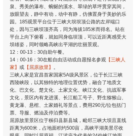
泉、秀美的瀑布、蜿蜒的溪水、翠绿的草坪贯穿其间，
放眼望去，静中有动，动中有静，仿佛置身于美妙的乐
园。185观景平台位于三峡大坝坝顶公路的左岸端口
处，因与三峡坝顶齐高，同为海拔185米而得名。站在
平台上向下俯看，就如同身临坝顶，可以近距离感受大
坝雄姿，同时领略高峡出平湖的壮丽景观。
12：00-13：30自助午餐。
14：00-16：30在船自由活动或自愿报名参观
【三峡人
家】
或
【屈原故里】
。
三峡人家是宜昌首家国家5A级风景区，位于长江三峡
西陵峡段，以其独特的地理位置优势，融合了地质文
化、巴文化、楚文化、土家文化、峡江文化、抗战军事
文化，景区内有龙进溪、长江船工号子、野生猕猴山、
黄龙瀑、悬棺、土家婚礼等景点，费用290元/位包括门
票、导服、燃油及停泊费等。
屈原故里景区位于秭归县新县城，毗邻三峡大坝且直线
距离为600米，占地面积约500亩，高峡平湖美景尽收
眼底，同时以屈原祠、江渎庙为代表的24处峡江地面