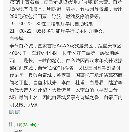
城”的千古名篇，使白帝城也获得了“诗城”的美誉。白帝
城内现有托孤堂、明良殿、碑林、竹枝园等景点，费用
290元/位包括门票、导服、燃油及停泊费等。
19：00-20：30在二楼餐厅享用自助晚餐。
21：00-22：05楼多功能厅举行宾主同乐晚会。
白帝城
奉节白帝城，国家首批AAAA级旅游景区，距重庆市区
400公里，车程约4小时，位于长江三峡第一峡瞿塘峡
西口，是长江三峡的起点。白帝城因西汉末年公孙述据
蜀在此筑城，自号“白帝”而得名；又因三国时期刘备讨
伐东吴，兵败白帝城，将家事、国事托于丞相诸葛亮而
闻名于世。自唐宋以来，李白、杜甫、白居易、陆游等
历代大诗人在此留下大量诗篇，以李白的《早发白帝
城》最为出名，因此白帝城又享有诗城之誉。白帝庙内
明良殿、武侯…
用餐(Meals)：
早餐 -