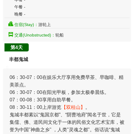
午餐 -
晚餐 -
住宿(Stay)：
游轮上
交通(Unobstructed)：
轮船
第4天
丰都鬼城
​06：30-07：00在娱乐大厅享用免费早茶、早咖啡、精
美茶点。
06：30-07：00在阳光甲板，参加太极拳晨练。
07：00-08：30享用自助早餐。
08：30-11：00上岸游览
【双桂山】
。
鬼城丰都素以“鬼国京都”、“阴曹地府”闻名于世，它是
集儒、佛、道民间文化于一体的民俗文化艺术宝库，被
誉为中国"神曲之乡" ，人类"灵魂之都"。俗话说“鬼城