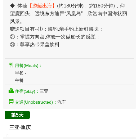
◆ 体验
【游艇出海】
(约180分钟)，(约180分钟)，仰
望鹿回头、远眺东方迪拜“凤凰岛”，欣赏南中国海状丽
风景。
赠送项目有--①：海钓,亲手钓上新鲜海味；
②：掌握方向盘,体验一次做船长的感觉；
③：尊享热带果盘饮料
用餐(Meals)：
早餐 -
午餐 -
住宿(Stay)：
三亚
交通(Unobstructed)：
汽车
第5天
三亚-重庆