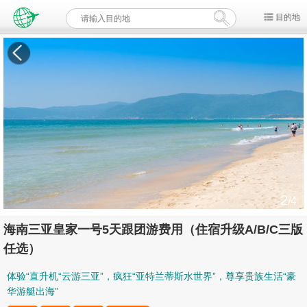
目的地
2
/4
海南三亚皇家一号5天跟团游费用（住宿升级A/B/C三版
任选）
体验“直升机“云游三亚”，疯狂“亚特兰蒂斯水世界”，尊享贵族生活“豪
华游艇出海”