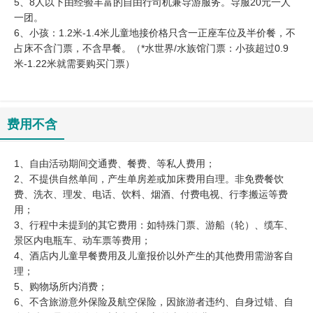
5、8人以下由经验丰富的自由行司机兼导游服务。导服20元一人
一团。
6、小孩：1.2米-1.4米儿童地接价格只含一正座车位及半价餐，不
占床不含门票，不含早餐。（*水世界/水族馆门票：小孩超过0.9
米-1.22米就需要购买门票）
费用不含
1、自由活动期间交通费、餐费、等私人费用；
2、不提供自然单间，产生单房差或加床费用自理。非免费餐饮
费、洗衣、理发、电话、饮料、烟酒、付费电视、行李搬运等费
用；
3、行程中未提到的其它费用：如特殊门票、游船（轮）、缆车、
景区内电瓶车、动车票等费用；
4、酒店内儿童早餐费用及儿童报价以外产生的其他费用需游客自
理；
5、购物场所内消费；
6、不含旅游意外保险及航空保险，因旅游者违约、自身过错、自