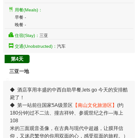
用餐(Meals)：
早餐 -
晚餐 -
住宿(Stay)：
三亚
交通(Unobstructed)：
汽车
第4天
三亚一地
◆ 酒店享用丰盛的中西自助早餐,lets go 今天的安排酷
毙了！
◆ 第一站前往国家5A级景区
【南山文化旅游区】
(约
180分钟)过不二法、撞吉祥钟、参观世纪之作—海上
108
米的三面观音圣像，在古典与现代中超越，让膜拜信
仰，又迷恋繁华的你用双面的心，感受双面的旅程。）