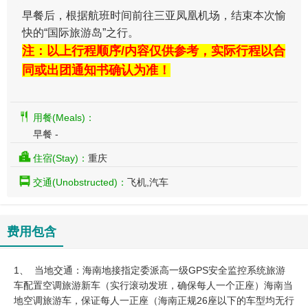
早餐后，根据航班时间前往三亚凤凰机场，结束本次愉
快的“国际旅游岛”之行。
注：以上行程顺序/内容仅供参考，实际行程以合
同或出团通知书确认为准！
用餐(Meals)：
早餐 -
住宿(Stay)：
重庆
交通(Unobstructed)：
飞机,汽车
费用包含
1、 当地交通：海南地接指定委派高一级GPS安全监控系统旅游
车配置空调旅游新车（实行滚动发班，确保每人一个正座）海南当
地空调旅游车，保证每人一正座（海南正规26座以下的车型均无行