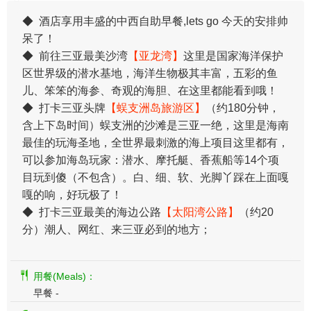
◆ 酒店享用丰盛的中西自助早餐,lets go 今天的安排帅
呆了！
◆ 前往三亚最美沙湾
【亚龙湾】
这里是国家海洋保护
区世界级的潜水基地，海洋生物极其丰富，五彩的鱼
儿、笨笨的海参、奇观的海胆、在这里都能看到哦！
◆ 打卡三亚头牌
【蜈支洲岛旅游区】
（约180分钟，
含上下岛时间）蜈支洲的沙滩是三亚一绝，这里是海南
最佳的玩海圣地，全世界最刺激的海上项目这里都有，
可以参加海岛玩家：潜水、摩托艇、香蕉船等14个项
目玩到傻（不包含）。白、细、软、光脚丫踩在上面嘎
嘎的响，好玩极了！
◆ 打卡三亚最美的海边公路
【太阳湾公路】
（约20
分）潮人、网红、来三亚必到的地方；
用餐(Meals)：
早餐 -