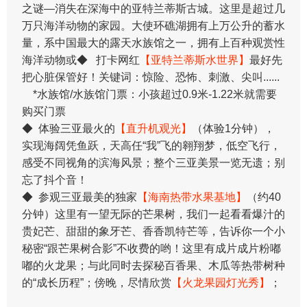
之谜—消失在深海中的亚特兰蒂斯古城。这里是超过几
万只海洋动物的家园。大使环礁湖拥有上万公升的蓄水
量，系中国最大的露天水族馆之一，拥有上百种观赏性
海洋动物或◆ 打卡网红
【亚特兰蒂斯水世界】
最好先
把心脏保管好！关键词：惊险、恐怖、刺激、尖叫......
*水族馆/水族馆门票：小孩超过0.9米-1.22米就需要
购买门票
◆ 体验三亚最火的
【直升机观光】
（体验1分钟），
实现海阔凭鱼跃，天高任“我”飞的翱翔梦，低空飞行，
感受不同视角的滨海风景；整个三亚美景一览无遗；别
忘了抖个音！
◆ 参观三亚最美的独家
【海南热带水果基地】
（约40
分钟）这里有一望无际的芒果树，我们一起看看爆汁的
贵妃芒、甜甜的象牙芒、香香凯特芒等，告诉你一个小
秘密“跟芒果树合影”不收费的哟！这里有成片成片粉嘟
嘟的火龙果；与此同时去探秘百香果、木瓜等热带树种
的“成长历程”；傍晚，尽情欣赏
【火龙果园灯光秀】
；