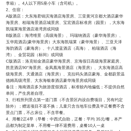
李箱）。4人以下用5座小车（含司机）。
2、住宿：
A版酒店：大东海君锦滨海酒店海景房、三亚黄河京都大酒店豪华
海景房、柏瑞海景酒店城景房、宝宏酒店标准房（园景），大东海
凯瑞莱海景酒店港湾房或同级
B版酒店：海湾维景（高级海景）、玛瑞纳酒店（豪华海景房）、
玉华苑酒店(豪华海景房）大东海凯瑞莱（豪华海景）、三亚天泽
海韵酒店（豪海房）、十八渡蓝酒店（高海）、柏瑞酒店（海
湾）、金贸花园（标间）或同级
C版酒店：洛克铂金酒店豪华海景房、京海假日高级海景家庭房、
胜意酒店90°海景房、金凤凰海景酒店（海景房）、大东海酒店高
级海景房、天通酒店（海景房）、克拉码头酒店豪海、金都蔚景温
德姆高级湾景、大东海银泰酒店豪华海景房或同级
备注：海南酒店多为旅游度假酒店，标准较内地偏低；不提供自然
单间，产生房差自理。
3、行程所列景点第一道门票（不含景区内设自费项目，另有约定
除外）；赠送项目不退不换；儿童只含当地车位费及半正餐费不含
景点门票，不占床位，不含早餐。
4、用餐2正4早（早餐：中西式自助，正餐：平均 35元/餐，本产
品都为制定菜单，不用餐一律不退费用，桌餐10人一桌