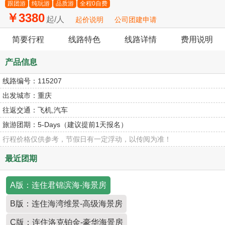
跟团游
纯玩游
品质游
全程0自费
￥3380
起/人
起价说明
公司团建申请
简要行程
线路特色
线路详情
费用说明
产品信息
线路编号：
115207
出发城市：
重庆
往返交通：
飞机,汽车
旅游团期：
5-Days（建议提前1天报名）
行程价格仅供参考，节假日有一定浮动，以传阅为准！
最近团期
A版：连住君锦滨海-海景房
B版：连住海湾维景-高级海景房
C版：连住洛克铂金-豪华海景房