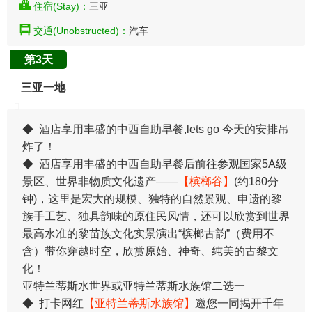
住宿(Stay)：
三亚
交通(Unobstructed)：
汽车
第3天
三亚一地
◆ 酒店享用丰盛的中西自助早餐,lets go 今天的安排吊
炸了！
◆ 酒店享用丰盛的中西自助早餐后前往参观国家5A级
景区、世界非物质文化遗产——
【槟榔谷】
(约180分
钟)，这里是宏大的规模、独特的自然景观、申遗的黎
族手工艺、独具韵味的原住民风情，还可以欣赏到世界
最高水准的黎苗族文化实景演出“槟榔古韵”（费用不
含）带你穿越时空，欣赏原始、神奇、纯美的古黎文
化！
亚特兰蒂斯水世界或亚特兰蒂斯水族馆二选一
◆ 打卡网红
【亚特兰蒂斯水族馆】
邀您一同揭开千年