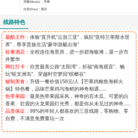
用餐(Meals)： 早餐
住宿(Stay)：重庆
线路特色
最酷王炸：
体验“直升机“云游三亚”，疯狂“亚特兰蒂斯水世
界”，尊享贵族生活“豪华游艇出海”
轻奢酒店：
全程连住海景房，进一步碧海银滩，退一步市
井繁华
网红打卡：
欣赏最美公路“太阳湾”，祈福“南海观音”、畅
玩“蜈支洲岛”、穿越时空梦回“槟榔谷”
秘制美食：
升级一餐价值158元/人【芒果鸡鲍鱼海鲜火
锅】特色餐，品味芒果鸡与海鲜的神奇相遇......
热带果园：
最美热带果园采风，神奇的百木瓜、可爱的白
香果、壮观的火龙果园灯光秀，都是你从未见过的神奇......
品质保证：
99%的年轻人都喜欢的三亚线路，零购物、零
自费，不满意免费重玩一次