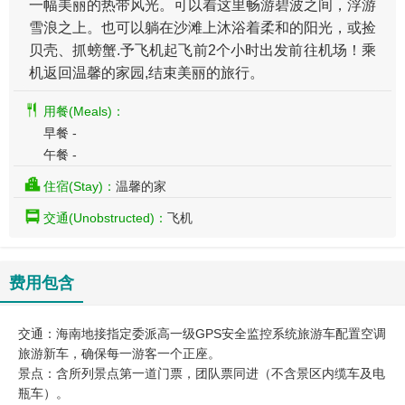
一幅美丽的热带风光。可以着这里畅游碧波之间，浮游
雪浪之上。也可以躺在沙滩上沐浴着柔和的阳光，或捡
贝壳、抓螃蟹.予飞机起飞前2个小时出发前往机场！乘
机返回温馨的家园,结束美丽的旅行。
用餐(Meals)：
早餐 -
午餐 -
住宿(Stay)：
温馨的家
交通(Unobstructed)：
飞机
费用包含
交通：海南地接指定委派高一级GPS安全监控系统旅游车配置空调
旅游新车，确保每一游客一个正座。
景点：含所列景点第一道门票，团队票同进（不含景区内缆车及电
瓶车）。