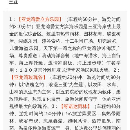
三亚
1：
【亚龙湾爱立方乐园】
（车程约60分钟、游览时间
约210分钟）亚龙湾爱立方滨海乐园是三亚海岸线上最
全的度假综合区。这里有热带雨林、园林花海、碟蚕树
屋、蝴蝶乐园、溪谷索桥、十二生肖广场、贝壳展览、
儿童海盗乐园、天下第一湾之称的亚龙湾沙滩海滨广
场。尊贵赠送：嗨动海洋套餐（地中海潜水、海上自行
车、海上摩托艇、激情冲浪板、海上漫步球）午餐享
用：１８０度景沙滩吧亚龙湾疍家渔民风味火锅。2：
【亚龙湾玫瑰谷】
（车程约20分钟、游览时间约90分
钟）以“玫瑰之约，浪漫三亚”为主题，以农田、水库、
山林的原生态为主体，以五彩缤纷的玫瑰花为载体，集
玫瑰种植、玫瑰文化展示、旅游休闲度假于一体的亚洲
规模最大的玫瑰谷。3：
【呀诺达雨林】
（车程约40分
钟、游览时间约150分钟）5A旅游风景区，集热带雨
林、峡谷奇观、流泉叠瀑、黎峒风情、热带瓜果、南
药、温泉多种旅游资源于一身。长达数公里雄伟瑰丽的