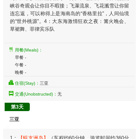
峡谷奇观会让你目不暇接；飞瀑流泉、飞花溅雪让你留
连忘返，可以称得上是海南岛的“香格里拉”，人间仙境
的“世外桃源”。4：大东海激情狂欢之夜：篝火晚会、
草裙舞、菲律宾乐队
用餐(Meals)：
早餐 -
午餐 -
晚餐 -
住宿(Stay)：
三亚
交通(Unobstructed)：
无
第3天
三亚
1：
【蜈支洲岛】
（车程约60分钟、游览时间约360分