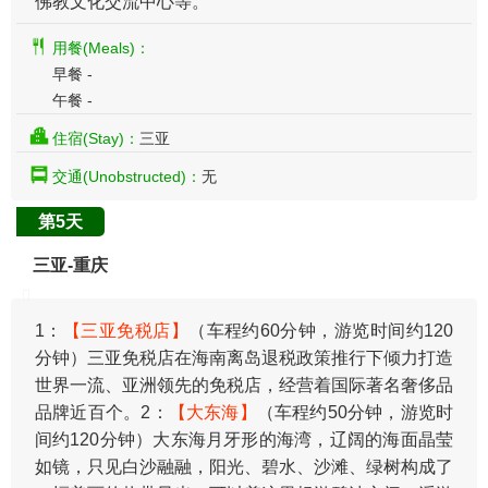
佛教文化交流中心等。
用餐(Meals)：
早餐 -
午餐 -
住宿(Stay)：
三亚
交通(Unobstructed)：
无
第5天
三亚-重庆
1：
【三亚免税店】
（车程约60分钟，游览时间约120
分钟）三亚免税店在海南离岛退税政策推行下倾力打造
世界一流、亚洲领先的免税店，经营着国际著名奢侈品
品牌近百个。2：
【大东海】
（车程约50分钟，游览时
间约120分钟）大东海月牙形的海湾，辽阔的海面晶莹
如镜，只见白沙融融，阳光、碧水、沙滩、绿树构成了