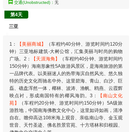
交通(Unobstructed)：
无
第4天
三亚
1：
【美丽商城】
（车程约40分钟、游览时间约120分
钟）三亚地标建筑-大树公馆，汇集美丽与时尚的购物
广场。2：
【天涯海角】
（车程约40分钟、游览时间约
150分钟）海南形象性5A旅游风景区，是海南旅游的第
一品牌代表。以美丽迷人的热带海滨自然风光、悠久独
特的历史文化而驰名中外。这里碧海、青山、白沙、巨
磊、礁盘浑然一体，椰林、波涛、渔帆、鸥燕、云霞辉
映点衬，形成南国特有的椰风海韵。3：
【南山文化
苑】
（车程约20分钟、游览时间约150分钟）5A级旅
游胜地，中国南海佛教文化中心，这里如诗如画，清净
自在。瞻仰高达108米海上观音、亲临南山寺、金玉观
世音、天竹圣迹、佛名胜景官苑、十方塔林和归根园、