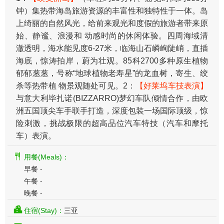
钟）集热带海岛旅游资源的丰富性和独特性于一体。岛
上绮丽的自然风光，给前来观光和度假的旅游者带来原
始、静谧、浪漫和 动感时尚的休闲体验。四周海域清
澈透明，海水能见度6-27米，临海山石嶙峋陡峭，直插
海底，惊涛拍岸，蔚为壮观。85科2700多种原生植物
郁郁葱葱，号称“地球植物老寿星”的龙血树，寄生、绞
杀等热带植 物景观随处可见。2：
【好莱坞车技表演】
与意大利毕扎诺(BIZZARRO)梦幻车队倾情合作，由欧
洲五国顶尖车手联手打造，深度包装一场国际顶级，惊
险刺激，挑战极限的超高品位汽车特技（汽车和摩托
车）表演。
用餐(Meals)：
早餐 -
午餐 -
晚餐 -
住宿(Stay)：
三亚