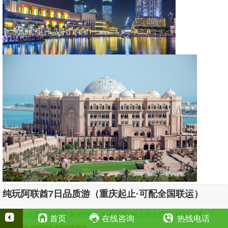
纯玩阿联酋7日品质游（重庆起止·可配全国联运）
阿布扎比亚伯拉罕之家|棕榈岛无人轻轨|水上的士|节日城灯光秀
首页
在线咨询
热线电话